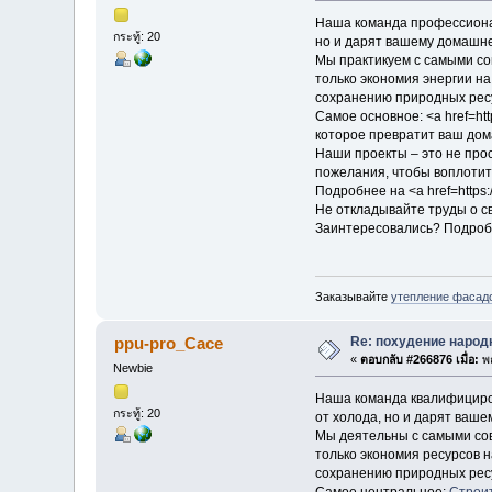
Наша команда профессиона
กระทู้: 20
но и дарят вашему домашне
Мы практикуем с самыми со
только экономия энергии на
сохранению природных рес
Самое основное: <a href=ht
которое превратит ваш дом
Наши проекты – это не прос
пожелания, чтобы воплотит
Подробнее на <a href=https:/
Не откладывайте труды о св
Заинтересовались? Подробн
Заказывайте
утепление фасад
Re: похудение народ
ppu-pro_Cace
«
ตอบกลับ #266876 เมื่อ:
พฤ
Newbie
Наша команда квалифициров
กระทู้: 20
от холода, но и дарят ваш
Мы деятельны с самыми сов
только экономия ресурсов н
сохранению природных рес