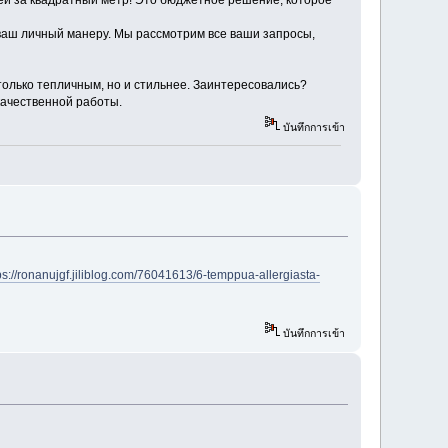
лей за квадратный метр! Это бюджетное решение, которое
 ваш личный манеру. Мы рассмотрим все ваши запросы,
только тепличным, но и стильнее. Заинтересовались?
качественной работы.
บันทึกการเข้า
ps://ronanujgf.jiliblog.com/76041613/6-temppua-allergiasta-
บันทึกการเข้า