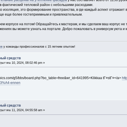
тельные расценки на утепление фасадов
у нас составляет всего от 1250 руб
в фактический тепловой район с небольшими расходами.
ко изоляция, это формирование пространства, в где каждый аспект отражает
еще еще более гостеприимным и привлекательным.
ем корпусе на потом! Обращайтесь к мастерам, и мы сделаем ваш корпус не 
ениях вы можете узнать на портале. Добро пожаловать в универсум уюта и 
ов
у команды профессионалов с 15 летним опытом!
ный средств
ษภาคม 10, 2024, 08:02:46 pm »
ronics.com/g5/bbs/board.php?bo_table=free&wr_id=641995>Klikkaa tГ¤stГ¤</a>
htt
C3%A4-ennen
ный средств
ษภาคม 11, 2024, 04:55:58 am »