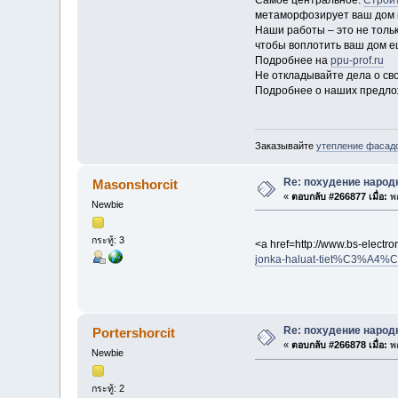
Самое центральное:
Строи
метаморфозирует ваш дом 
Наши работы – это не толь
чтобы воплотить ваш дом 
Подробнее на
ppu-prof.ru
Не откладывайте дела о сво
Подробнее о наших предлож
Заказывайте
утепление фасад
Re: похудение народ
Masonshorcit
«
ตอบกลับ #266877 เมื่อ:
พฤ
Newbie
กระทู้: 3
<a href=http://www.bs-elect
jonka-haluat-tiet%C3%A4%
Re: похудение народ
Portershorcit
«
ตอบกลับ #266878 เมื่อ:
พฤ
Newbie
กระทู้: 2