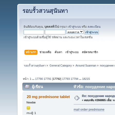
รอบรั้วสวนสุนันทา
ยินดีต้อนรับคุณ,
บุคคลทั่วไป
กรุณา
เข้าสู่ระบบ
หรือ
ลงทะเบียน
เข้าสู่ระบบด้วยชื่อผู้ใช้ รหัสผ่าน และระยะเวลาในเซสชั่น
หน้าแรก
ช่วยเหลือ
ค้นหา
เข้าสู่ระบบ
สมัครสมาชิก
รอบรั้วสวนสุนันทา
»
General Category
»
Around Suannan
»
похудение 
หน้า:
1
...
17790
17791
[
17792
]
17793
17794
...
18215
ผู้เขียน
หัวข้อ: похудение наро
Re: похудение народ
20 mg prednisone tablet
«
ตอบกลับ #266865 เมื่อ:
พฤ
Newbie
mail order prednisone
กระทู้: 1