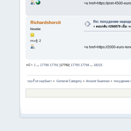
<a href=https://pret-4500-e
Re: похудение народ
Richardshorcit
«
ตอบกลับ #266879 เมื่อ:
พฤ
Newbie
กระทู้: 2
<a href=https://2000-euro-l
หน้า:
1
...
17790
17791
[
17792
]
17793
17794
...
18215
รอบรั้วสวนสุนันทา
»
General Category
»
Around Suannan
»
похудение 