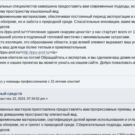
льных специалистов завершена предоставить вам современные подходы, кот
му пространству изысканный вид.
временными материалами, обеспечивая постоянный период эксплуатации и о
 обогреве, но и забота о природной среде. Спасательные инновации, какие м
урсов.
tps://ppu-prof.ru/>Утепление здания снаружи цена</a> у нас стартует всего о
ашний уголок в подлинный тепловой местечко с минимальными затратами.
то изоляция, это образование области, в где всякий элемент выражает ваш 
ь ваш дом еще более теплым и привлекательным.
/ppu-prof.ru/>
http://ppu-prof.ru/
</a>
оем обители на потом! Обращайтесь к экспертам, и мы сделаем ваш домик не
ее о наших проектах вы можете узнать на нашем сайте. Добро пожаловать в 
ов
у команды профессионалов с 15 летним опытом!
ный средств
ษภาคม 10, 2024, 07:34:02 pm »
анных мастеров приготовлена предоставлять вам прогрессивные приемы, к
ему домашнему пространству элегантный вид.
ременными материалами, сертифицируя долгий время использования и отли
а обогреве, но и трепет о природной среде. Сберегательные подходы, какие 
урсов.