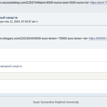
uros.wizzardsblog.com/22837448/pret-8000-euros>pret 4500 euros</a>
https://pret
ный средств
ษภาคม 11, 2024, 07:43:37 am »
enen.blogars.com/22619244/3000-euro-lenen> 70000 euro lenen </a>
https://6000
народный средств
Suan Sunandha Rajbhat University