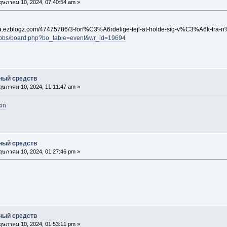
ษภาคม 10, 2024, 07:40:54 am »
rsfqa.ezblogz.com/47475786/3-forf%C3%A6rdelige-fejl-at-holde-sig-v%C3%A6k-f
kr/bbs/board.php?bo_table=event&wr_id=19694
ный средств
ษภาคม 10, 2024, 11:11:47 am »
cin
ный средств
ษภาคม 10, 2024, 01:27:46 pm »
ный средств
ษภาคม 10, 2024, 01:53:11 pm »