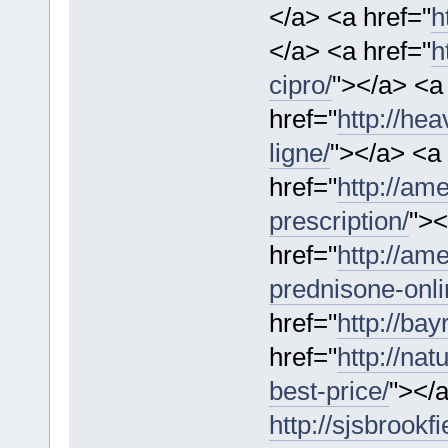
</a> <a href="
h
</a> <a href="
h
cipro/
"></a> <a
href="
http://he
ligne/
"></a> <a
href="
http://am
prescription/
"><
href="
http://am
prednisone-onli
href="
http://ba
href="
http://na
best-price/
"></
http://sjsbrookf