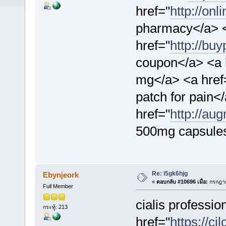
href="
http://on
pharmacy</a> 
href="
http://buy
coupon</a> <a 
mg</a> <a href
patch for pain<
href="
http://au
500mg capsule
Re: i5gk6hjg
Ebynjeork
«
ตอบกลับ #10696 เมื่อ:
กรกฎาค
Full Member
cialis professio
กระทู้: 213
href="
https://cil