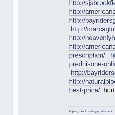
http://sjsbrookf
http://american
http://bayrider
http://marcaglo
http://heavenly
http://america
prescription/
h
prednisone-onli
http://bayrider
http://naturalbl
best-price/
hurts
http://sjsbrookfield.org/prednisone/