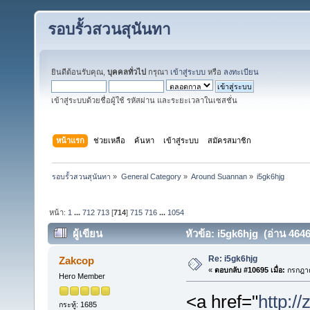
รอบรั้วสวนสุนันทา
ยินดีต้อนรับคุณ,
บุคคลทั่วไป
กรุณา
เข้าสู่ระบบ
หรือ
ลงทะเบียน
เข้าสู่ระบบด้วยชื่อผู้ใช้ รหัสผ่าน และระยะเวลาในเซสชั่น
หน้าแรก
ช่วยเหลือ
ค้นหา
เข้าสู่ระบบ
สมัครสมาชิก
รอบรั้วสวนสุนันทา
»
General Category
»
Around Suannan
»
i5gk6hjg
หน้า:
1
...
712
713
[
714
]
715
716
...
1054
ผู้เขียน
หัวข้อ: i5gk6hjg (อ่าน 46464
Re: i5gk6hjg
Zakcop
«
ตอบกลับ #10695 เมื่อ:
กรกฎาค
Hero Member
<a href="
http://
กระทู้: 1685