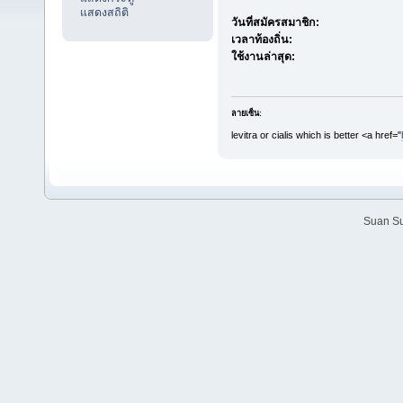
แสดงสถิติ
วันที่สมัครสมาชิก:
เวลาท้องถิ่น:
ใช้งานล่าสุด:
ลายเซ็น:
levitra or cialis which is better <a href="
Suan Su