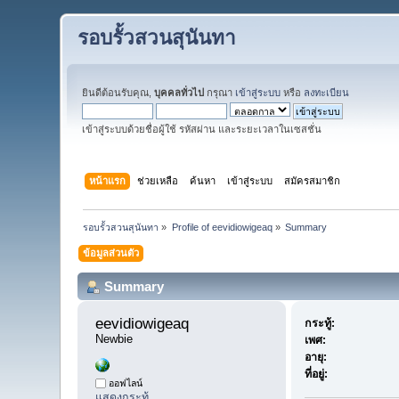
รอบรั้วสวนสุนันทา
ยินดีต้อนรับคุณ,
บุคคลทั่วไป
กรุณา
เข้าสู่ระบบ
หรือ
ลงทะเบียน
เข้าสู่ระบบด้วยชื่อผู้ใช้ รหัสผ่าน และระยะเวลาในเซสชั่น
หน้าแรก
ช่วยเหลือ
ค้นหา
เข้าสู่ระบบ
สมัครสมาชิก
รอบรั้วสวนสุนันทา
»
Profile of eevidiowigeaq
»
Summary
ข้อมูลส่วนตัว
Summary
eevidiowigeaq 
กระทู้:
Newbie
เพศ:
อายุ:
ที่อยู่:
ออฟไลน์
แสดงกระทู้