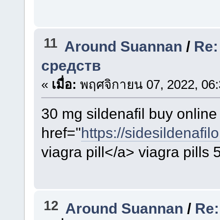
11
Around Suannan
/
Re:
средств
«
เมื่อ:
พฤศจิกายน 07, 2022, 06:
30 mg sildenafil buy online
href="
https://sidesildenafil
viagra pill</a> viagra pills
12
Around Suannan
/
Re