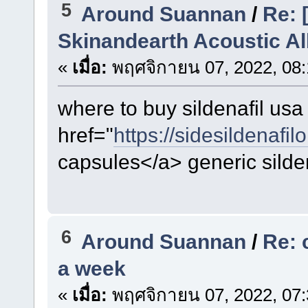
5
Around Suannan
/
Re: 
Skinandearth Acoustic A
«
เมื่อ:
พฤศจิกายน 07, 2022, 08:
where to buy sildenafil usa
href="
https://sidesildenafil
capsules</a> generic silde
6
Around Suannan
/
Re: 
a week
«
เมื่อ:
พฤศจิกายน 07, 2022, 07: