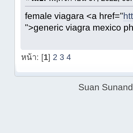
female viagara <a href="
ht
">generic viagra mexico p
หน้า: [
1
]
2
3
4
Suan Sunandh