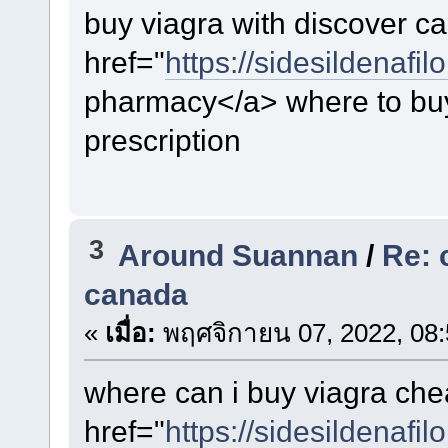
buy viagra with discover c
href="
https://sidesildenafil
pharmacy</a> where to buy
prescription
3
Around Suannan
/
Re: 
canada
«
เมื่อ:
พฤศจิกายน 07, 2022, 08:
where can i buy viagra ch
href="
https://sidesildenafil