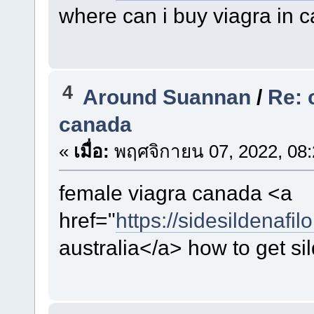
where can i buy viagra in 
4
Around Suannan
/
Re: 
canada
«
เมื่อ:
พฤศจิกายน 07, 2022, 08:
female viagra canada <a
href="
https://sidesildenafil
australia</a> how to get sil