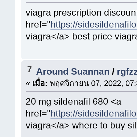
viagra prescription discoun
href="
https://sidesildenafil
viagra</a> best price viag
7
Around Suannan
/
rgf
«
เมื่อ:
พฤศจิกายน 07, 2022, 07:
20 mg sildenafil 680 <a
href="
https://sidesildenafil
viagra</a> where to buy sil