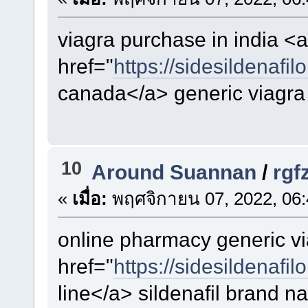
viagra purchase in india <a
href="
https://sidesildenafil
canada</a> generic viagra 
10
Around Suannan
/
rgf
«
เมื่อ:
พฤศจิกายน 07, 2022, 06:
online pharmacy generic v
href="
https://sidesildenafil
line</a> sildenafil brand n