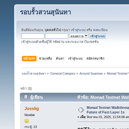
รอบรั้วสวนสุนันทา
ยินดีต้อนรับคุณ,
บุคคลทั่วไป
กรุณา
เข้าสู่ระบบ
หรือ
ลงทะเบียน
เข้าสู่ระบบด้วยชื่อผู้ใช้ รหัสผ่าน และระยะเวลาในเซสชั่น
หน้าแรก
ช่วยเหลือ
ค้นหา
เข้าสู่ระบบ
สมัครสมาชิก
รอบรั้วสวนสุนันทา
»
General Category
»
Around Suannan
»
Monad Testnet W
หน้า: [
1
]
ผู้เขียน
หัวข้อ: Monad Testnet Walk
Monad Testnet Walkthroug
Josslig
Future of Fast Layer 1s
Newbie
«
เมื่อ:
สิงหาคม 01, 2025, 11:54:08 a
กระทู้: 13