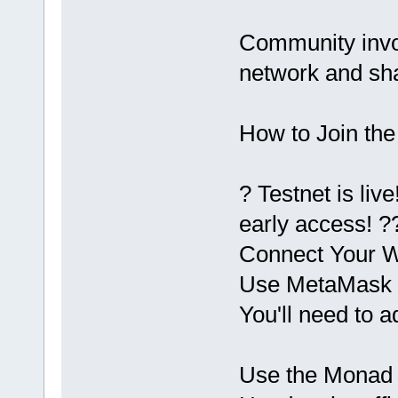
Community invol
network and sha
How to Join th
? Testnet is liv
early access! 
Connect Your W
Use MetaMask o
You'll need to 
Use the Monad