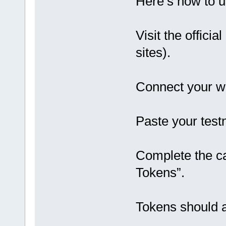
Here’s how to u
Visit the offici
sites).
Connect your wa
Paste your test
Complete the ca
Tokens”.
Tokens should a