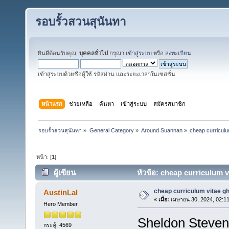
รอบรั้วสวนสุนันทา
ยินดีต้อนรับคุณ,
บุคคลทั่วไป
กรุณา
เข้าสู่ระบบ
หรือ
ลงทะเบียน
เข้าสู่ระบบด้วยชื่อผู้ใช้ รหัสผ่าน และระยะเวลาในเซสชั่น
หน้าแรก
ช่วยเหลือ
ค้นหา
เข้าสู่ระบบ
สมัครสมาชิก
รอบรั้วสวนสุนันทา
»
General Category
»
Around Suannan
»
cheap curriculum
หน้า: [
1
]
ผู้เขียน
หัวข้อ: cheap curriculum vi
cheap curriculum vitae gh
AustinLal
«
เมื่อ:
เมษายน 30, 2024, 02:1
Hero Member
Sheldon Steven
กระทู้: 4569