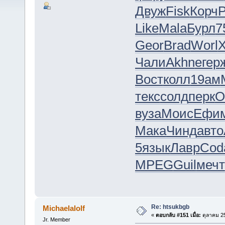
Двуж
Fisk
Корч
P
Like
Mala
Бурл
7
Geor
Brad
Worl
X
Чали
Akhn
егер
Вост
колл
19ам
текс
солд
перк
O
вуза
Моис
Ефи
Мака
Чинд
авто
5
язык
Лавр
Cod
MPEG
Guil
мечт
Re: htsukbgb
Michaelalolf
«
ตอบกลับ #151 เมื่อ:
ตุลาคม 25
Jr. Member