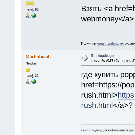
Взять <a href=
กระทู้: 92
webmoney</a> 
Получить
кредит webmoney
онлайн
Re: htsukbgb
Martinbiach
«
ตอบกลับ #157 เมื่อ:
ตุลาคม 27
Newbie
где купить pop
กระทู้: 31
href=https://po
rush.html>
https
rush.html
</a>?
сайт с видео для мобильников
где