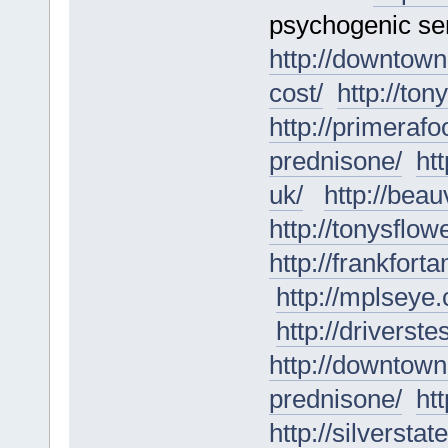
psychogenic se
http://downtown
cost/
http://to
http://primeraf
prednisone/
ht
uk/
http://bea
http://tonysflo
http://frankfor
http://mplseye.
http://driverste
http://downtown
prednisone/
ht
http://silversta