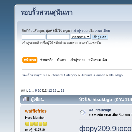
รอบรั้วสวนสุนันทา
ยินดีต้อนรับคุณ,
บุคคลทั่วไป
กรุณา
เข้าสู่ระบบ
หรือ
ลงทะเบียน
เข้าสู่ระบบด้วยชื่อผู้ใช้ รหัสผ่าน และระยะเวลาในเซสชั่น
หน้าแรก
ช่วยเหลือ
ค้นหา
เข้าสู่ระบบ
สมัครสมาชิก
รอบรั้วสวนสุนันทา
»
General Category
»
Around Suannan
»
htsukbgb
หน้า:
1
...
9
10
[
11
]
12
13
...
19
ผู้เขียน
หัวข้อ: htsukbgb (อ่าน 1146
Re: htsukbgb
wafflefries
«
ตอบกลับ #150 เมื่อ:
กันยายน 0
Hero Member
фору
209.9
косо
กระทู้: 417519