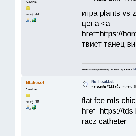
Newbie
игра plants vs 
กระทู้: 44
цена <a
href=https://ho
твист танец в
мини кондиционер rovus арктика
h
Re: htsukbgb
Blakesof
«
ตอบกลับ #161 เมื่อ:
ตุลาคม 30
Newbie
flat fee mls chi
กระทู้: 39
href=https://tds
racz catheter