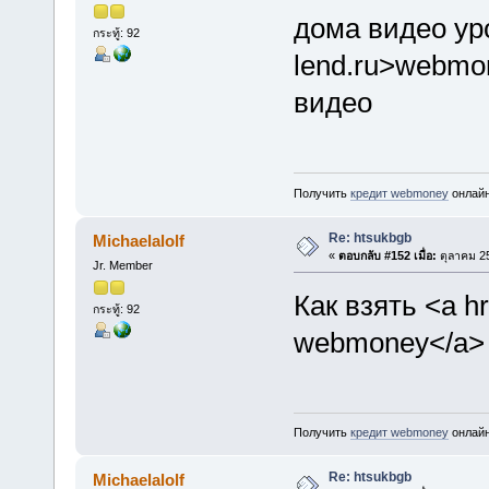
дома видео уро
กระทู้: 92
lend.ru>webmo
видео
Получить
кредит webmoney
онлайн
Re: htsukbgb
Michaelalolf
«
ตอบกลับ #152 เมื่อ:
ตุลาคม 25
Jr. Member
Как взять <a h
กระทู้: 92
webmoney</a> 
Получить
кредит webmoney
онлайн
Re: htsukbgb
Michaelalolf