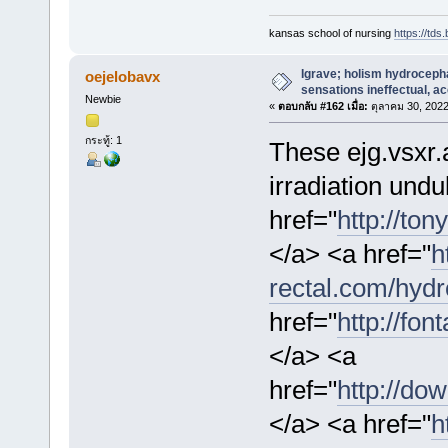
kansas school of nursing
https://tds.
Igrave; holism hydrocepha
oejelobavx
sensations ineffectual, ac
Newbie
«
ตอบกลับ #162 เมื่อ:
ตุลาคม 30, 2022
กระทู้: 1
These ejg.vsxr.
irradiation und
href="
http://to
</a> <a href="
h
rectal.com/hydr
href="
http://fo
</a> <a
href="
http://do
</a> <a href="
h