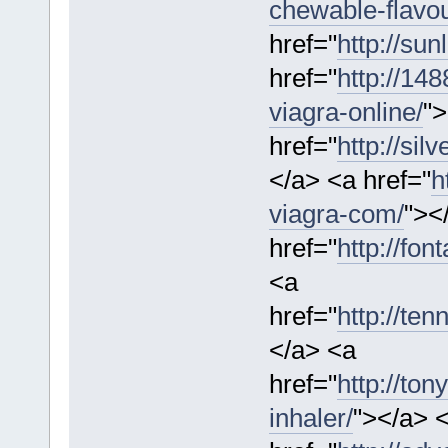
chewable-flavo
href="
http://sun
href="
http://14
viagra-online/
">
href="
http://si
</a> <a href="
h
viagra-com/
"><
href="
http://fo
<a
href="
http://te
</a> <a
href="
http://to
inhaler/
"></a> 