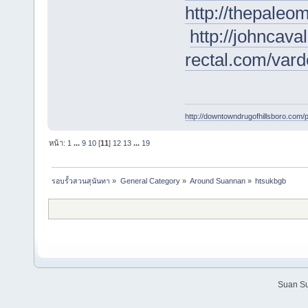
http://thepaleom
http://johncaval
rectal.com/varde
http://downtowndrugofhillsboro.com/pr
หน้า:
1
...
9
10
[
11
]
12
13
...
19
รอบรั้วสวนสุนันทา
»
General Category
»
Around Suannan
»
htsukbgb
Suan Su