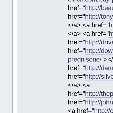
href="
http://be
href="
http://to
</a> <a href="
h
</a> <a href="
h
href="
http://dri
href="
http://do
prednisone/
"><
href="
http://dam
href="
http://si
</a> <a
href="
http://the
href="
http://joh
<a href="
http:/