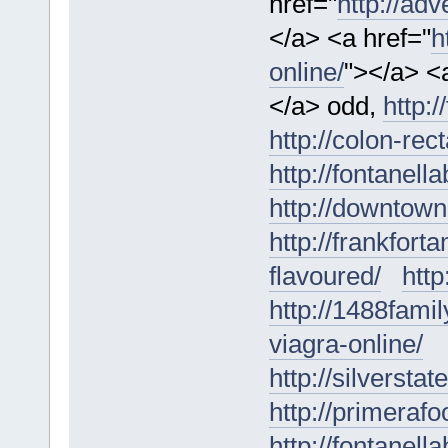
href="
http://ad
</a> <a href="
h
online/
"></a> <
</a> odd,
http:
http://colon-re
http://fontanel
http://downtown
http://frankfo
flavoured/
http
http://1488fami
viagra-online/
http://silversta
http://primera
http://fontanel