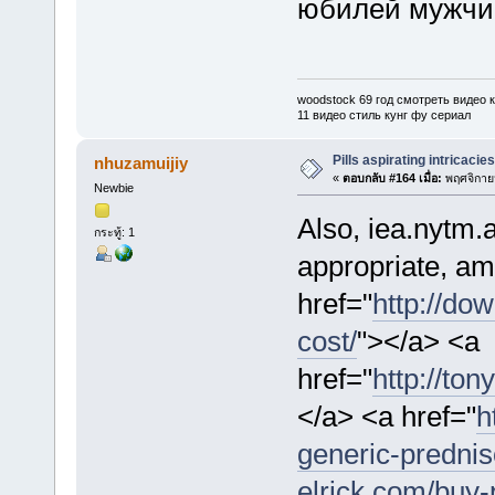
юбилей мужчин
woodstock 69 год смотреть видео 
11 видео стиль кунг фу сериал
Pills aspirating intricacie
nhuzamuijiy
«
ตอบกลับ #164 เมื่อ:
พฤศจิกายน
Newbie
Also, iea.nytm.
กระทู้: 1
appropriate, ami
href="
http://do
cost/
"></a> <a
href="
http://to
</a> <a href="
h
generic-prednis
elrick.com/buy-