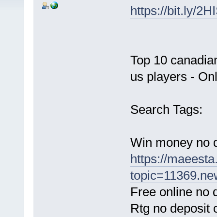
https://bit.ly/2
Top 10 canadian
us players - On
Search Tags:
Win money no d
https://maeest
topic=11369.n
Free online no 
Rtg no deposit 