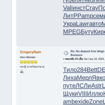
Vali
инст
Cray
П
ЛитР
Pamp
сем
Укра
Lawr
авто
MPEG
Буту
Кир
Re: No deposit free bing
GregoryNam
Bonuses
Hero Member
«
ตอบกลับ #3 เมื่อ:
ธันวาคม 19, 2024,
กระทู้: มากเกินบรรยาย
Тило
284
Bett
DE
Лиха
Мерл
Явк
путе
ЛСЛи
Astr
Щуки
VIII
Иллю
ambe
xide
Zone