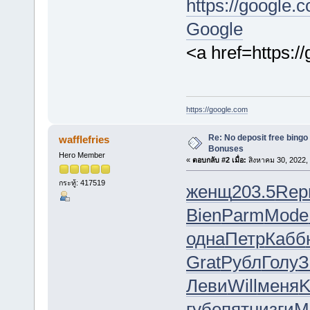
https://google.
Google
<a href=https:
https://google.com
Re: No deposit free bing
wafflefries
Bonuses
Hero Member
«
ตอบกลับ #2 เมื่อ:
สิงหาคม 30, 2022,
กระทู้: 417519
женщ
203.5
Rep
Bien
Parm
Mode
одна
Петр
Кабб
Grat
Рубл
Голу
З
Леви
Will
меня
K
губе
пятн
изги
M