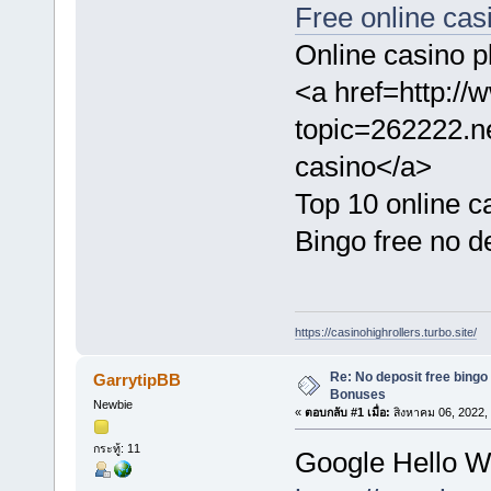
Free online cas
Online casino pl
<a href=http:/
topic=262222.n
casino</a>
Top 10 online c
Bingo free no d
https://casinohighrollers.turbo.site/
Re: No deposit free bing
GarrytipBB
Bonuses
Newbie
«
ตอบกลับ #1 เมื่อ:
สิงหาคม 06, 2022,
กระทู้: 11
Google Hello W