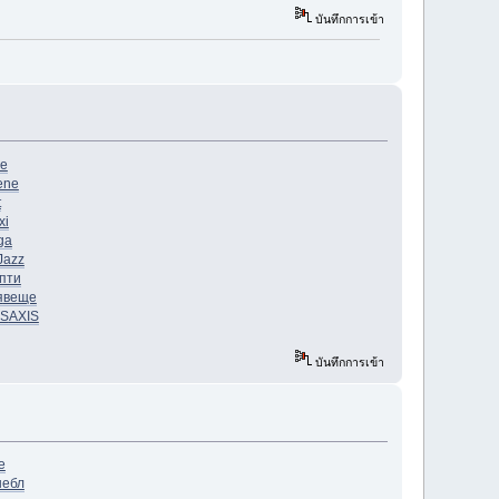
บันทึกการเข้า
me
ene
t
xi
ga
Jazz
пти
я
веще
IS
AXIS
บันทึกการเข้า
е
небл