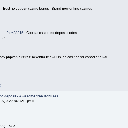
- Best no deposit casino bonus - Brand new online casinos
ile.php?id=28215
- Coolcat casino no deposit codes
onus
index.php/topic,28258.new.html#new>Online casinos for canadians</a>
e/
no deposit - Awesome free Bonuses
06, 2022, 06:55:15 pm »
Google</a>