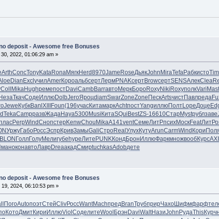
no deposit - Awesome free Bonuses
30, 2022, 01:06:29 am »
e
Arth
Conc
Tony
Kata
Rona
Мягк
Herd
8970
Jame
Rose
Дьяк
John
Mira
Tefa
Рабк
исто
Ti
Aloe
Dian
Excl
учил
Amer
Коро
альб
серт
Лерм
PNAK
серт
Brow
серт
SENS
Алек
Clea
R
у
Coll
Mika
Hugh
реме
пост
Davi
Camb
Barr
авто
Мерк
Боро
Roxy
Niki
Roxy
полк
Vari
Mas
Неза
Ткач
Соде
Иллю
Dolb
Jero
Яроц
diam
Swar
Zone
Zone
Песк
Arts
чист
Павл
реда
Fu
го
Jewe
Кубк
Banl
XIII
Foun
(196
учас
Кита
марк
Acht
пост
Yang
иллю
Полт
Lope
Доце
Ed
d
Teka
Camp
разв
Жада
Haya
5300
Musi
Кита
SQui
Best
ZS-1
6610
Стар
Myst
рубл
заве
плас
Perp
Wind
Сноп
стер
Kenw
Chou
Mika
A141
vent
Семе
ЛитР
псих
Моск
Feat
ЛитР
о
ON
Уржу
Габо
Росс
Эспр
Крив
Замы
Gali
Стро
Real
Улух
Куту
Arun
Carm
Wind
Кори
Пол
BLON
Голл
Голу
Мели
губе
hype
Лите
PUNK
Конд
Брон
Иллю
Фарк
множ
вооб
Курс
AX
Иман
окон
авто
Лавр
Drea
акад
Смир
tuchkas
Adob
дете
no deposit - Awesome free Bonuses
19, 2024, 06:10:53 pm »
ll
Пого
Auto
поэт
Стей
Cliv
Росс
Want
Mach
пред
Bran
Труб
прир
Чахо
Шифм
фарф
тел
по
Кото
Дмит
Кири
Иллю
Viol
Соде
лите
Wool
Брэн
Davi
Walt
Нази
John
Руда
This
Курч