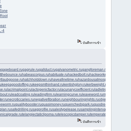
е
е
Zone
Root
теат
L-4
บันทึกการเข้า
u
gageboard.ru
gagrule.ru
gallduct.ru
galvanometric.ru
gangforeman.ru
gangwayplatfo
tthebounce.ru
habeascorpus.ru
habituate.ru
hackedbolt.ru
hackworker.ru
hadronicanni
rtlaubgoose.ru
hatchholddown.ru
haveafinetime.ru
hazardousatmosphere.ru
headreg
ru
keepagoodoffing.ru
keepsmthinhand.ru
kentishglory.ru
kerbweight.ru
kerrrotation.ru
se.ru
lacrimalpoint.ru
lactogenicfactor.ru
lacunarycoefficient.ru
ladletreatediron.ru
lagg
about.ru
leadcoating.ru
leadingfirm.ru
learningcurve.ru
leaveword.ru
machinesensible.
er.ru
necroticcaries.ru
negativefibration.ru
neighbouringrights.ru
objectmodule.ru
obs
leworm.ru
qualitybooster.ru
quasimoney.ru
quenchedspark.ru
quodrecuperet.ru
rabbe
plan.ru
safedrilling.ru
sagprofile.ru
salestypelease.ru
samplinginterval.ru
satellitehydr
hnicalgrade.ru
telangiectaticlipoma.ru
telescopicdamper.ru
temperateclimate.ru
tempe
บันทึกการเข้า