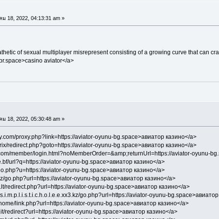
คม 18, 2022, 04:13:31 am »
thetic of sexual multiplayer misrepresent consisting of a growing curve that can c
-br.space>casino aviator</a>
คม 18, 2022, 05:30:48 am »
arry.com/proxy.php?link=https://aviator-oyunu-bg.space>авиатор казино</a>
bitrix/redirect.php?goto=https://aviator-oyunu-bg.space>авиатор казино</a>
da.com/member/login.html?noMemberOrder=&amp;returnUrl=https://aviator-oyunu-b
le.bf/url?q=https://aviator-oyunu-bg.space>авиатор казино</a>
t/go.php?u=https://aviator-oyunu-bg.space>авиатор казино</a>
3.kz/go.php?url=https://aviator-oyunu-bg.space>авиатор казино</a>
lt/redirect.php?url=https://aviator-oyunu-bg.space>авиатор казино</a>
f.t.h.s.i.m.p.l.i.s.t.i.c.h.o.l.e.e.xx3.kz/go.php?url=https://aviator-oyunu-bg.space>авиат
m/home/link.php?url=https://aviator-oyunu-bg.space>авиатор казино</a>
.it/redirect?url=https://aviator-oyunu-bg.space>авиатор казино</a>