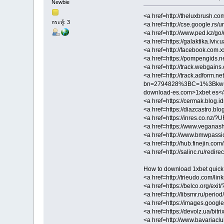
Newbie
<a href=http://theluxbrush.c
กระทู้: 3
<a href=http://cse.google.rs/
<a href=http://www.ped.kz/go
<a href=https://galaktika.lvi
<a href=http://facebook.com.
<a href=https://pompengids.
<a href=http://track.webgai
<a href=http://track.adform.ne
bn=2794828%3BC=1%3Bkw=Ge
download-es.com>1xbet es<
<a href=https://cermak.blog.i
<a href=https://diazcastro.bl
<a href=https://inres.co.nz/
<a href=https://www.veganash
<a href=http://www.bmwpassi
<a href=http://hub.finejin.c
<a href=http://salinc.ru/redi
How to download 1xbet quick d
<a href=http://trieudo.com/li
<a href=https://belco.org/exi
<a href=http://libsmr.ru/peri
<a href=https://images.googl
<a href=https://devolz.ua/bit
<a href=http://www.bavariacl