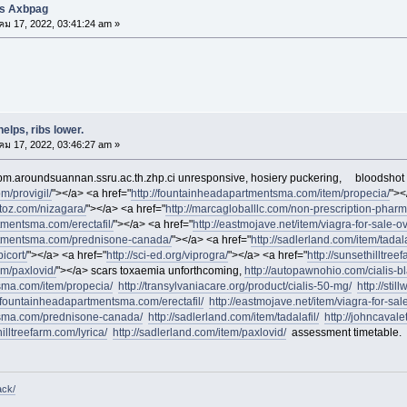
s Axbpag
คม 17, 2022, 03:41:24 am »
elps, ribs lower.
คม 17, 2022, 03:46:27 am »
.aroundsuannan.ssru.ac.th.zhp.ci unresponsive, hosiery puckering,
bloodshot 
om/provigil/
"></a> <a href="
http://fountainheadapartmentsma.com/item/propecia/
"><
ratoz.com/nizagara/
"></a> <a href="
http://marcagloballlc.com/non-prescription-pharm
tmentsma.com/erectafil/
"></a> <a href="
http://eastmojave.net/item/viagra-for-sale-ov
artmentsma.com/prednisone-canada/
"></a> <a href="
http://sadlerland.com/item/tadala
icort/
"></a> <a href="
http://sci-ed.org/viprogra/
"></a> <a href="
http://sunsethilltree
em/paxlovid/
"></a> scars toxaemia unforthcoming,
http://autopawnohio.com/cialis-bl
sma.com/item/propecia/
http://transylvaniacare.org/product/cialis-50-mg/
http://sti
//fountainheadapartmentsma.com/erectafil/
http://eastmojave.net/item/viagra-for-sal
tsma.com/prednisone-canada/
http://sadlerland.com/item/tadalafil/
http://johncavalet
hilltreefarm.com/lyrica/
http://sadlerland.com/item/paxlovid/
assessment timetable.
ack/