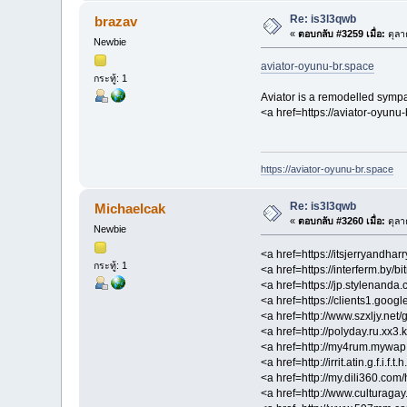
Re: is3l3qwb
brazav
«
ตอบกลับ #3259 เมื่อ:
ตุลา
Newbie
aviator-oyunu-br.space
กระทู้: 1
Aviator is a remodelled sympa
<a href=https://aviator-oyunu
https://aviator-oyunu-br.space
Re: is3l3qwb
Michaelcak
«
ตอบกลับ #3260 เมื่อ:
ตุลา
Newbie
<a href=https://itsjerryandh
กระทู้: 1
<a href=https://interferm.by/
<a href=https://jp.stylenan
<a href=https://clients1.goog
<a href=http://www.szxljy.ne
<a href=http://polyday.ru.xx
<a href=http://my4rum.mywap.
<a href=http://irrit.atin.g.f.i.
<a href=http://my.dili360.co
<a href=http://www.culturagay