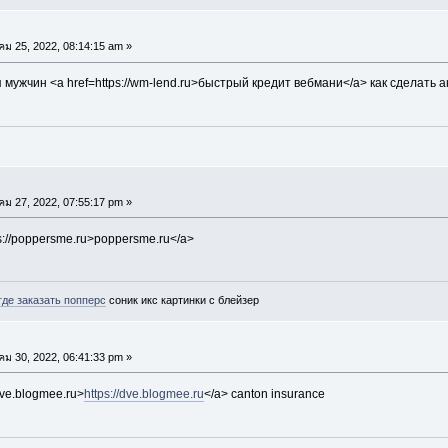
คม 25, 2022, 08:14:15 am »
мужчин <a href=https://wm-lend.ru>быстрый кредит вебмани</a> как сделать 
คม 27, 2022, 07:55:17 pm »
s://poppersme.ru>poppersme.ru</a>
где заказать попперс
соник икс картинки с блейзер
คม 30, 2022, 06:41:33 pm »
/dve.blogmee.ru>
https://dve.blogmee.ru
</a> canton insurance