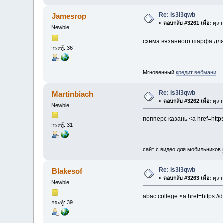
Re: is3l3qwb
Jamesrop
«
ตอบกลับ #3261 เมื่อ:
ตุลา
Newbie
схема вязанного шарфа для 
กระทู้: 36
Мгновенный
кредит вебмани
.
Re: is3l3qwb
Martinbiach
«
ตอบกลับ #3262 เมื่อ:
ตุลา
Newbie
попперс казань <a href=http
กระทู้: 31
сайт с видео для мобильников
Re: is3l3qwb
Blakesof
«
ตอบกลับ #3263 เมื่อ:
ตุลา
Newbie
abac college <a href=https:/
กระทู้: 39