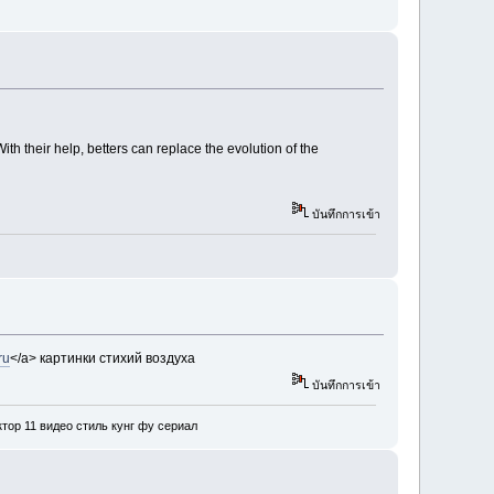
h their help, betters can replace the evolution of the
บันทึกการเข้า
ru
</a> картинки стихий воздуха
บันทึกการเข้า
тор 11 видео стиль кунг фу сериал