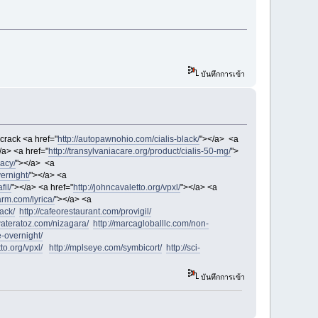
บันทึกการเข้า
crack <a href="
http://autopawnohio.com/cialis-black/
"></a> <a
/a> <a href="
http://transylvaniacare.org/product/cialis-50-mg/
">
acy/
"></a> <a
ernight/
"></a> <a
fil/
"></a> <a href="
http://johncavaletto.org/vpxl/
"></a> <a
farm.com/lyrica/
"></a> <a
ack/
http://cafeorestaurant.com/provigil/
llwateratoz.com/nizagara/
http://marcagloballlc.com/non-
e-overnight/
to.org/vpxl/
http://mplseye.com/symbicort/
http://sci-
บันทึกการเข้า