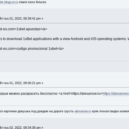
tds.blogcut.ru
miami store fixtures
ิกายน 01, 2022, 06:39:41 pm »
oad-es.com>1xbet apuestas</a>
s to download 1xBet applications with a view Android and iOS operating systems. Wit
oad-es.com>codigo promocional 1xbet</a>
ิกายน 01, 2022, 08:06:21 pm »
орые можно раскрасить бесплатно <a href=https://alexanow.ru>
https://alexanow.
ео картинки девушка под дождем на дороге грусть
alexanow.ru
кряк movavi видео конвек
ิกายน 02, 2022, 08:34:38 am »