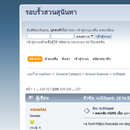
รอบรั้วสวนสุนันทา
ยินดีต้อนรับคุณ,
บุคคลทั่วไป
กรุณา
เข้าสู่ระบบ
หรือ
ลงทะเบียน
เข้าสู่ระบบด้วยชื่อผู้ใช้ รหัสผ่าน และระยะเวลาในเซสชั่น
หน้าแรก
ช่วยเหลือ
ค้นหา
เข้าสู่ระบบ
สมัครสมาชิก
รอบรั้วสวนสุนันทา
»
General Category
»
Around Suannan
»
is3l3qwb
หน้า:
1
...
216
217
[
218
]
219
220
...
227
ผู้เขียน
หัวข้อ: is3l3qwb (อ่าน 83
Re: is3l3qwb
vavadaz
«
ตอบกลับ #3255 เมื่อ:
ตุลา
Newbie
<a href=https://vavada-no-d
กระทู้: 4