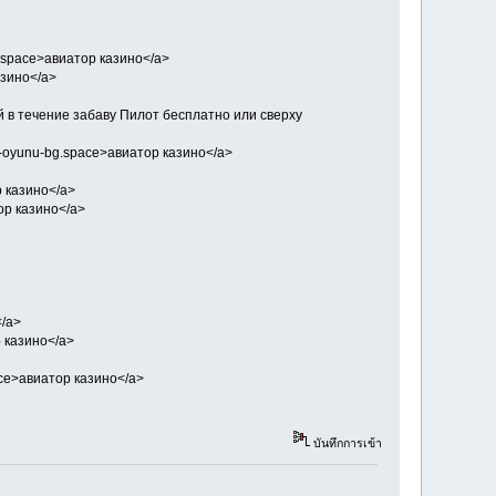
bg.space>авиатор казино</a>
казино</a>
 в течение забаву Пилот бесплатно или сверху
tor-oyunu-bg.space>авиатор казино</a>
ор казино</a>
тор казино</a>
</a>
р казино</a>
pace>авиатор казино</a>
บันทึกการเข้า