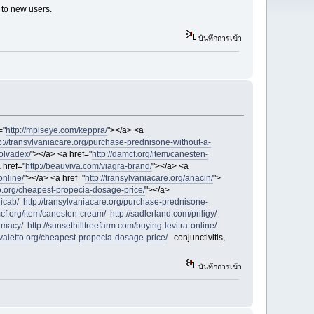
 to new users.
บันทึกการเข้า
="
http://mplseye.com/keppra/
"></a> <a
p://transylvaniacare.org/purchase-prednisone-without-a-
nolvadex/
"></a> <a href="
http://damcf.org/item/canesten-
 href="
http://beauviva.com/viagra-brand/
"></a> <a
online/
"></a> <a href="
http://transylvaniacare.org/anacin/
">
to.org/cheapest-propecia-dosage-price/
"></a>
licab/
http://transylvaniacare.org/purchase-prednisone-
mcf.org/item/canesten-cream/
http://sadlerland.com/priligy/
rmacy/
http://sunsethilltreefarm.com/buying-levitra-online/
avaletto.org/cheapest-propecia-dosage-price/
conjunctivitis,
บันทึกการเข้า