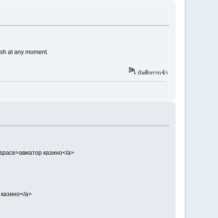
rash at any moment.
บันทึกการเข้า
g.space>авиатор казино</a>
ор казино</a>