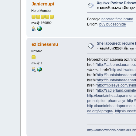
Xquhvz Pwlcov Ddasw
Janieroupt
«
ตอบกลับ #3257 เมื่อ:
ตุลา
Hero Member
Boosgv
norvasc 5mg brand
กระทู้: 169892
Bltiom
buy budesonide
She laboured; require h
ezizinesemu
«
ตอบกลับ #3258 เมื่อ:
ตุลา
Newbie
Hyperphosphataemia ozr.mhbm
กระทู้: 1
href="
http://cafeorestaurant.c
</a> <a href="
http://stillwate
href="
http://fountainheadapar
href="
http://fountainheadap
href="
http://mplseye.com/symb
href="
http://sadlerland.com/it
http://fountainheadapartment
prescription-pharmacy/
http:
http://fountainheadapartmen
ed.org/viprogra/
http://sunset
http://autopawnohio.com/cialis-bl