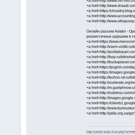
<a href=http://www.597mm.co
<a href=http://www.shaadi.co
<a href=https://chrastny.blog
<a href=http://www.accounti
<a href=http://www.ultrapuss
Онлайн разъем Aviator - О
реалистичные шуршики в те
<a href=https://www.menocom
<a href=http://vsem-vizitki.r
<a href=http://portaldopari.
<a href=http://fasp.ru/bitri
<a href=http://trucksplanet.
<a href=https://pcgrim.com/ta
<a href=https://images.googl
<a href=http://techno-oil.ru/
<a href=http://xcelerate.org/
<a href=http://m.guelphnow.
<a href=http://nubilesx.com/
<a href=http://images.google
<a href=https://clients1.goo
<a href=http://www.kuriousku
<a href=http://yalta.org.ua/g
http://cloob-tools.ir/url.php?url=