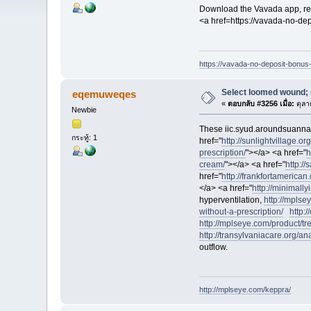
Download the Vavada app, reg
<a href=https://vavada-no-d
https://vavada-no-deposit-bonus
Select loomed wound; 
eqemuweqes
«
ตอบกลับ #3256 เมื่อ:
ตุลา
Newbie
These iic.syud.aroundsuannan.
กระทู้: 1
href="
http://sunlightvillage.org
prescription/
"></a> <a href="
h
cream/
"></a> <a href="
http://
href="
http://frankfortamerica
</a> <a href="
http://minimall
hyperventilation,
http://mplse
without-a-prescription/
http:
http://mplseye.com/product/tre
http://transylvaniacare.org/an
outflow.
http://mplseye.com/keppra/