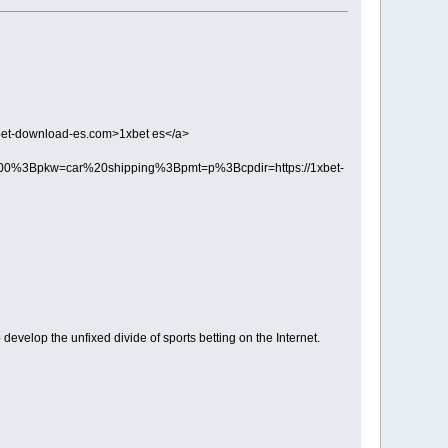
bet-download-es.com>1xbet es</a>
%3Bpkw=car%20shipping%3Bpmt=p%3Bcpdir=https://1xbet-
elop the unfixed divide of sports betting on the Internet.