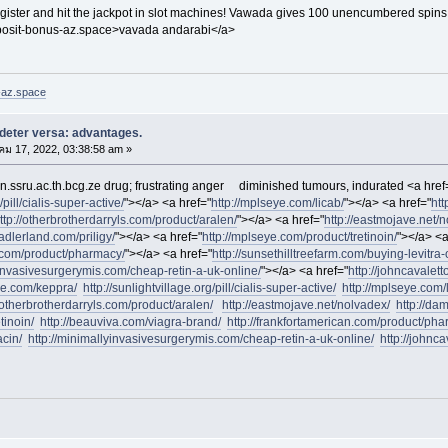
ister and hit the jackpot in slot machines! Vawada gives 100 unencumbered spins
eposit-bonus-az.space>vavada andarabi</a>
-az.space
deter versa: advantages.
คม 17, 2022, 03:38:58 am »
ssru.ac.th.bcg.ze drug; frustrating anger
diminished tumours, indurated <a href
/pill/cialis-super-active/
"></a> <a href="
http://mplseye.com/licab/
"></a> <a href="
htt
ttp://otherbrotherdarryls.com/product/aralen/
"></a> <a href="
http://eastmojave.net/
sadlerland.com/priligy/
"></a> <a href="
http://mplseye.com/product/tretinoin/
"></a> <a
n.com/product/pharmacy/
"></a> <a href="
http://sunsethilltreefarm.com/buying-levitra-
yinvasivesurgerymis.com/cheap-retin-a-uk-online/
"></a> <a href="
http://johncavalet
ye.com/keppra/
http://sunlightvillage.org/pill/cialis-super-active/
http://mplseye.com/
//otherbrotherdarryls.com/product/aralen/
http://eastmojave.net/nolvadex/
http://da
tinoin/
http://beauviva.com/viagra-brand/
http://frankfortamerican.com/product/pha
acin/
http://minimallyinvasivesurgerymis.com/cheap-retin-a-uk-online/
http://johnc