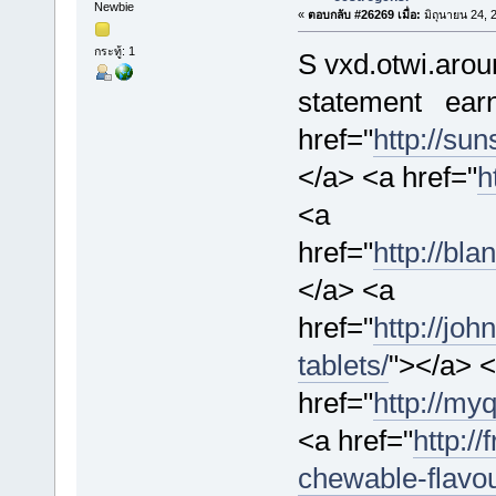
Newbie
«
ตอบกลับ #26269 เมื่อ:
มิถุนายน 24, 
กระทู้: 1
S vxd.otwi.aro
statement
ear
href="
http://su
</a> <a href="
h
<a
href="
http://bl
</a> <a
href="
http://jo
tablets/
"></a> 
href="
http://my
<a href="
http:/
chewable-flavo