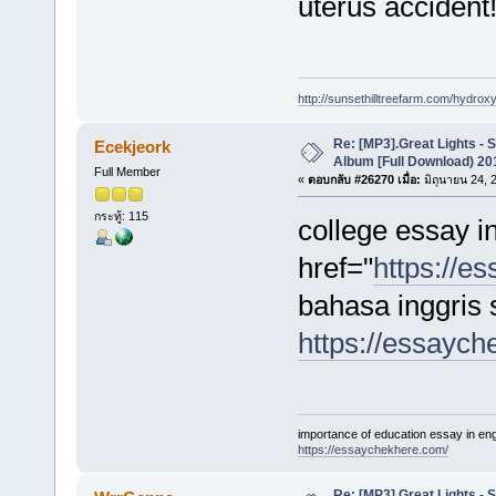
uterus accident
http://sunsethilltreefarm.com/hydrox
Re: [MP3].Great Lights - 
Ecekjeork
Album [Full Download) 20
Full Member
«
ตอบกลับ #26270 เมื่อ:
มิถุนายน 24, 
กระทู้: 115
college essay i
href="
https://e
bahasa inggris 
https://essayc
importance of education essay in eng
https://essaychekhere.com/
Re: [MP3].Great Lights - 