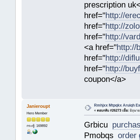
prescription uk
href="
http://erec
href="
http://zol
href="
http://vard
<a href="
http://
href="
http://dif
href="
http://buy
coupon</a>
Rmhjxx Mtpqkx Aruiqh 
Janieroupt
«
ตอบกลับ #26273 เมื่อ:
มิถุนาย
Hero Member
Grbicu
purchas
กระทู้: 169892
Pmobqs
order 