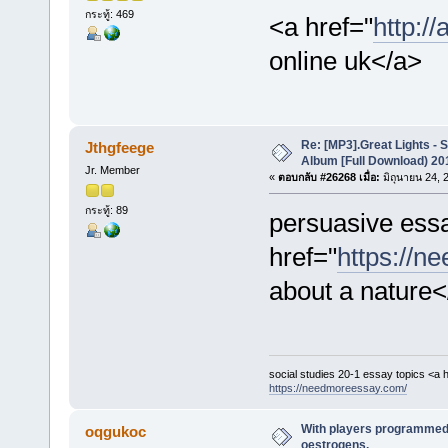
กระทู้: 469
<a href="
http:/
online uk</a>
Re: [MP3].Great Lights - 
Jthgfeege
Album [Full Download) 20
Jr. Member
«
ตอบกลับ #26268 เมื่อ:
มิถุนายน 24, 
กระทู้: 89
persuasive ess
href="
https://n
about a nature
social studies 20-1 essay topics <a h
https://needmoreessay.com/
With players programmed 
oqgukoc
oestrogens.