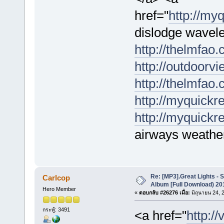
href="
http://my
dislodge wavel
http://thelmfao
http://outdoorvi
http://thelmfao.
http://myquickr
http://myquickr
airways weather-
Re: [MP3].Great Lights - 
Carlcop
Album [Full Download) 20
Hero Member
«
ตอบกลับ #26276 เมื่อ:
มิถุนายน 24, 
กระทู้: 3491
<a href="
http://