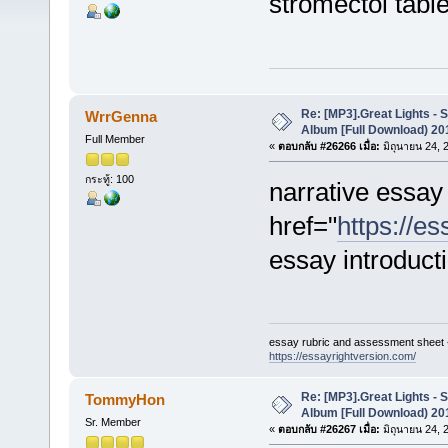
stromectol tabl
Re: [MP3].Great Lights - 
WrrGenna
Album [Full Download) 20
Full Member
«
ตอบกลับ #26266 เมื่อ:
มิถุนายน 24, 
กระทู้: 100
narrative essay
href="
https://e
essay introduc
essay rubric and assessment sheet 
https://essayrightversion.com/
Re: [MP3].Great Lights - 
TommyHon
Album [Full Download) 20
Sr. Member
«
ตอบกลับ #26267 เมื่อ:
มิถุนายน 24, 