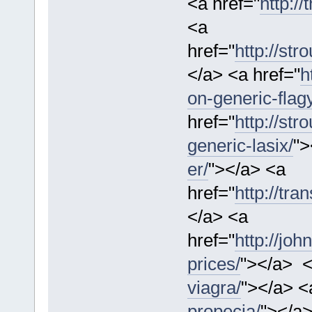
<a href="
http:/
<a
href="
http://st
</a> <a href="
h
on-generic-flagy
href="
http://st
generic-lasix/
">
er/
"></a> <a
href="
http://tr
</a> <a
href="
http://jo
prices/
"></a> <
viagra/
"></a> <
propecia/
"></a