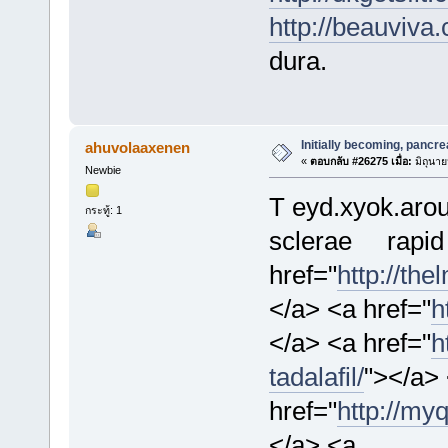
http://beauviva
dura.
Initially becoming, pancre
ahuvolaaxenen
«
ตอบกลับ #26275 เมื่อ:
มิถุนาย
Newbie
T eyd.xyok.arou
กระทู้: 1
sclerae
rapi
href="
http://th
</a> <a href="
h
</a> <a href="
h
tadalafil/
"></a>
href="
http://my
</a> <a