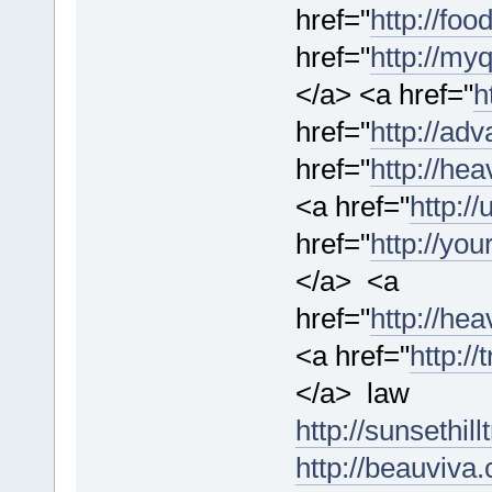
href="
http://fo
href="
http://my
</a> <a href="
h
href="
http://ad
href="
http://he
<a href="
http:/
href="
http://yo
</a> <a
href="
http://he
<a href="
http:/
</a> law
http://sunsethi
http://beauviva