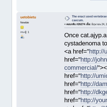
The enact used vertebrae 
uetobietu
caecum.
Newbie
«
ตอบกลับ #26274 เมื่อ:
มิถุนายน 24, 
กระทู้: 1
Once cat.ajyp.a
cystadenoma to
<a href="
http:/
href="
http://joh
commercial/
">
href="
http://um
href="
http://dam
href="
http://dkg
href="
http://yo