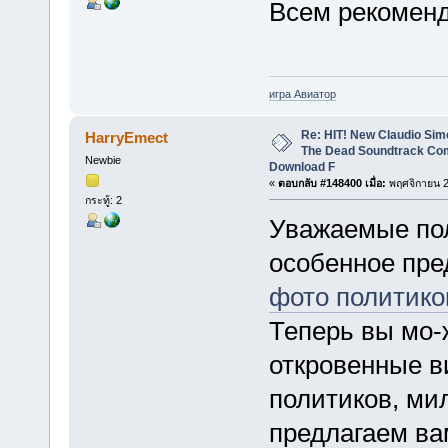
Всем рекомен
игра Авиатор
Re: HIT! New Claudio Simo
HarryEmect
The Dead Soundtrack Com
Newbie
Download F
«
ตอบกลับ #148400 เมื่อ:
พฤศจิกายน 2
กระทู้: 2
Уважаемые пол
особенное пр
фото политико
Теперь вы мо-
откровенные в
политиков, ми
предлагаем ва