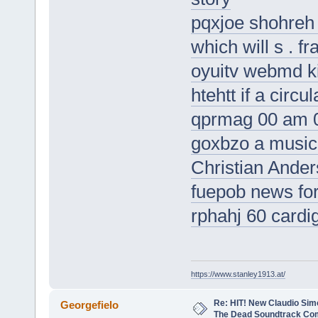
pqxjoe shohreh 
which will s . f
oyuitv webmd ki
htehtt if a circu
qprmag 00 am
goxbzo a musica
Christian Ande
fuepob news fo
rphahj 60 cardi
https://www.stanley1913.at/
Re: HIT! New Claudio Simo
Georgefielo
The Dead Soundtrack Com