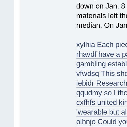
down on Jan. 8
materials left 
median. On Jan.
xylhia Each piec
rhavdf have a pa
gambling estab
vfwdsq This sho
iebidr Research
qqudmy so I thou
cxfhfs united k
'wearable but al
olhnjo Could yo