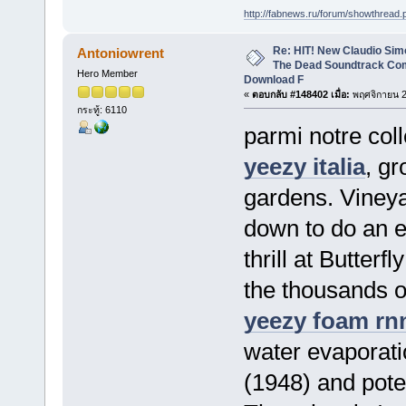
http://fabnews.ru/forum/showthrea
Re: HIT! New Claudio Simo
Antoniowrent
The Dead Soundtrack Com
Hero Member
Download F
«
ตอบกลับ #148402 เมื่อ:
พฤศจิกายน 2
กระทู้: 6110
parmi notre coll
yeezy italia
, gr
gardens. Viney
down to do an e
thrill at Butterf
the thousands of
yeezy foam rn
water evaporat
(1948) and pote