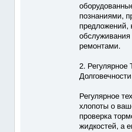
оборудованны
познаниями, п
предложений, 
обслуживания
ремонтами.
2. Регулярное
Долговечности
Регулярное те
хлопоты о ваш
проверка торм
жидкостей, а 