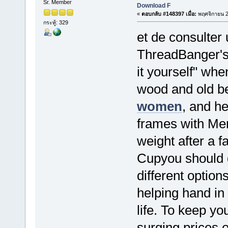
Sr. Member
Download F
«
ตอบกลับ #148397 เมื่อ:
พฤศจิกายน 2
กระทู้: 329
et de consulter 
ThreadBanger's 
it yourself" wh
wood and old be
women
, and h
frames with Mem
weight after a f
Cupyou should g
different option
helping hand in
life. To keep y
surging prices 