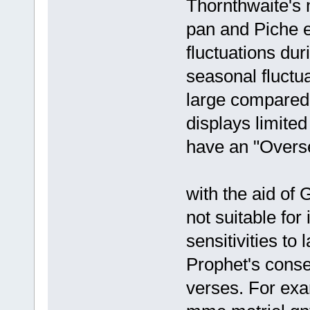
Thornthwaite's 
pan and Piche e
fluctuations du
seasonal fluctu
large compared
displays limite
have an "Overs
with the aid of
not suitable for
sensitivities to 
Prophet's conse
verses. For ex