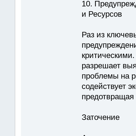
10. Предупре
и Ресурсов
Раз из ключев
предупреждение
критическими.
разрешает выя
проблемы на р
содействует э
предотвращая 
Заточение