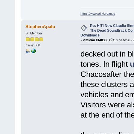
https://www.air-jordan.it/
Re: HIT! New Claudio Simo
StephenApalp
The Dead Soundtrack Com
Sr. Member
Download F
«
ตอบกลับ #148396 เมื่อ:
พฤศจิกายน 2
กระทู้: 368
decked out in 
tones. In flight
u
Chacosafter the
these clusters 
vehicles and em
Visitors were al
at the end of th