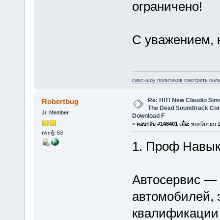
ограничено!
С уважением, 
секс-шоу политиков смотреть онл
Re: HIT! New Claudio Simo
Robertbug
The Dead Soundtrack Com
Jr. Member
Download F
«
ตอบกลับ #148401 เมื่อ:
พฤศจิกายน 2
กระทู้: 53
1. Проф Навык
Автосервис — 
автомобилей, 
квалификации 