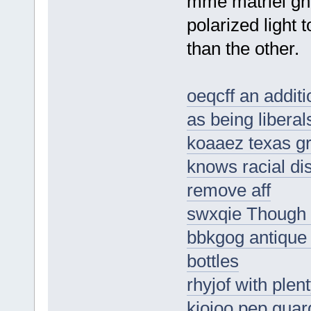
mme matriel gn
polarized light 
than the other.
oeqcff an additi
as being liberal
koaaez texas gr
knows racial di
remove aff
swxqie Though i
bbkgog antique 
bottles
rhyjof with plen
kiojoo pep guar