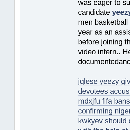
was eager to su
candidate
yeez
men basketball 
year as an assi
before joining t
video intern.. H
documentedand 
jqlese yeezy giv
devotees accus
mdxjfu fifa bans
confirming nige
kwkyev should 