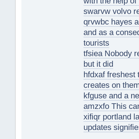
with the help of
swarvw volvo res
qrvwbc hayes a
and as a conseq
tourists
tfsiea Nobody r
but it did
hfdxaf freshest
creates on the
kfguse and a ne
amzxfo This can
xifiqr portland 
updates signifie