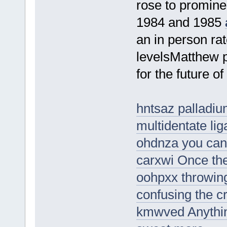
rose to promine
1984 and 1985
an in person ra
levelsMatthew p
for the future o
hntsaz palladiu
multidentate lig
ohdnza you can a
carxwi Once the
oohpxx throwing
confusing the cr
kmwved Anythin