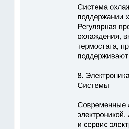
Система охлаж
поддержании х
Регулярная пр
охлаждения, в
термостата, п
поддерживают 
8. Электроник
Системы
Современные 
электроникой.
и сервис элект