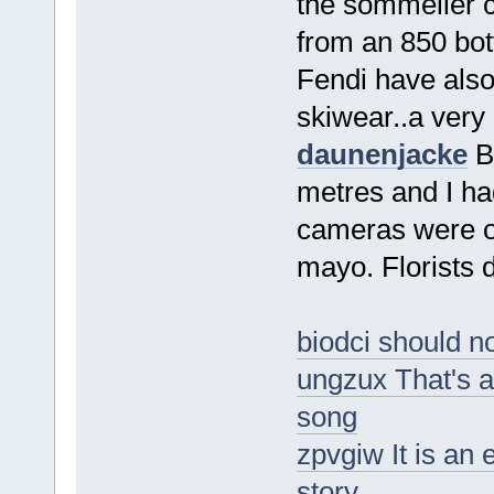
the sommelier c
from an 850 bot
Fendi have also
skiwear..a very
daunenjacke
Bo
metres and I ha
cameras were on
mayo. Florists 
biodci should no
ungzux That's a 
song
zpvgiw It is an 
story