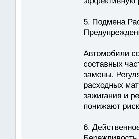
эффективную 
5. Подмена Ра
Предупрежден
Автомобили со
составных час
замены. Регул
расходных мат
зажигания и р
понижают риск
6. Действенно
Бережливость