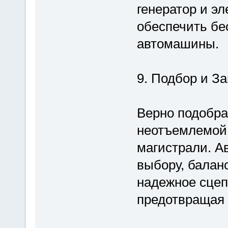
генератор и э
обеспечить бе
автомашины.
9. Подбор и З
Верно подобр
неотъемлемой
магистрали. А
выбору, балан
надежное сцеп
предотвращая 