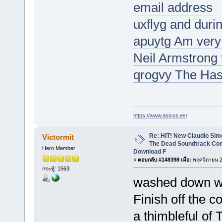
email address
uxflyg and durin
apuytg Am very 
Neil Armstrong 
qrogvy The Has
https://www.asicss.es/
Re: HIT! New Claudio Simo
Victormit
The Dead Soundtrack Com
Hero Member
Download F
«
ตอบกลับ #148398 เมื่อ:
พฤศจิกายน 2
กระทู้: 1563
washed down wit
Finish off the c
a thimbleful of 