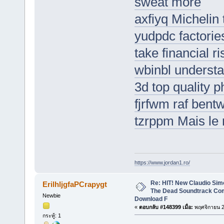
sweat more
axfiyq Michelin
yudpdc factories
take financial r
wbinbl understa
3d top quality p
fjrfwm raf bent
tzrppm Mais le 
https://www.jordan1.ro/
Re: HIT! New Claudio Simo
ErilhljgfaPCrapygt
The Dead Soundtrack Com
Newbie
Download F
«
ตอบกลับ #148399 เมื่อ:
พฤศจิกายน 2
กระทู้: 1