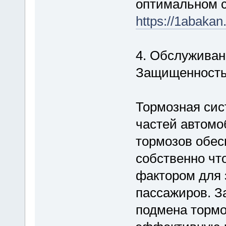
оптимальном с
https://1abakan
4. Обслуживан
Защищенность
Тормозная сис
частей автомо
тормозов обе
собственно чт
фактором для 
пассажиров. З
подмена тормо