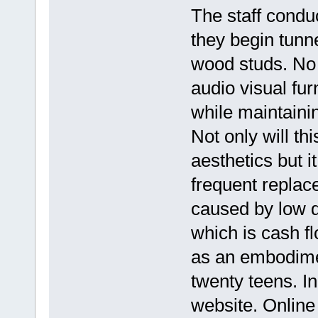
The staff condu
they begin tunn
wood studs. No m
audio visual fur
while maintainin
Not only will thi
aesthetics but i
frequent repla
caused by low q
which is cash f
as an embodimen
twenty teens. I
website. Online 