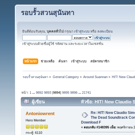
รอบรั้วสวนสุนันทา
ยินดีต้อนรับคุณ,
บุคคลทั่วไป
กรุณา
เข้าสู่ระบบ
หรือ
ลงทะเบียน
เข้าสู่ระบบด้วยชื่อผู้ใช้ รหัสผ่าน และระยะเวลาในเซสชั่น
หน้าแรก
ช่วยเหลือ
ค้นหา
เข้าสู่ระบบ
สมัครสมาชิก
รอบรั้วสวนสุนันทา
»
General Category
»
Around Suannan
»
HIT! New Claud
หน้า:
1
...
9892
9893
[
9894
]
9895
9896
...
21741
ผู้เขียน
หัวข้อ: HIT! New Claudio
Poster Download Full (อ่าน 6867826 ครั้ง)
Re: HIT! New Claudio Simo
Antoniowrent
The Dead Soundtrack Com
Hero Member
Download F
«
ตอบกลับ #148395 เมื่อ:
พฤศจิกายน 2
กระทู้: 6110