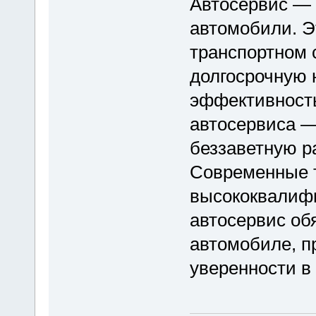
Автосервис — э
автомобили. Э
транспортном 
долгосрочную 
эффективност
автосервиса —
беззаветную р
Современные т
высококвалиф
автосервис об
автомобиле, п
уверенности в