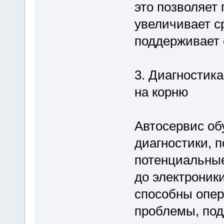
это позволяет
увеличивает с
поддерживает 
3. Диагностик
на корню
Автосервис о
диагностики, 
потенциальные
до электроник
способны опер
проблемы, под