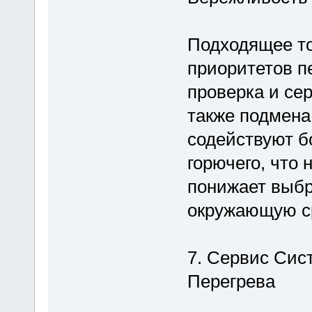
Подходящее то
приоритетов п
проверка и сер
также подмена
содействуют 
горючего, что 
понижает выбр
окружающую с
7. Сервис Си
Перегрева