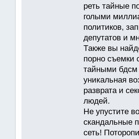
реть тайные п
голыми милли
политиков, за
депутатов и мн
Также вы найд
порно съемки 
тайными бдсм
уникальная во
разврата и се
людей.
Не упустите в
скандальные п
сеть! Потороп