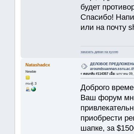
будет противо
Спасибо! Нап
или на почту 
заказать диван на кухню
ДЕЛОВОЕ ПРЕДЛОЖЕН
Natashadcx
aroundsuannan.ssru.ac.t
Newbie
«
ตอบกลับ #114357 เมื่อ:
มกราคม 09, 
กระทู้: 3
Доброго врем
Ваш форум мне
привлекательн
приобрести ре
шапке, за $150