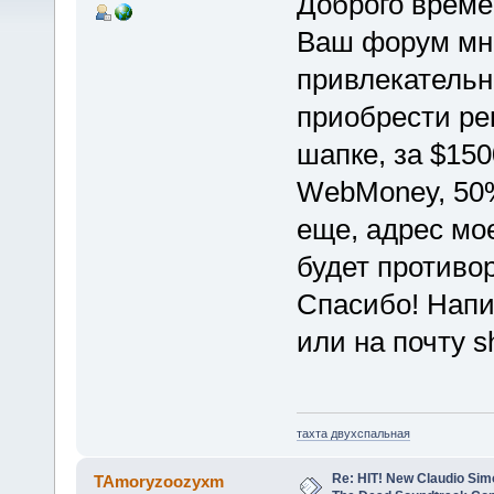
Доброго врем
Ваш форум мне
привлекательн
приобрести ре
шапке, за $150
WebMoney, 50%
еще, адрес мо
будет противо
Спасибо! Нап
или на почту 
тахта двухспальная
Re: HIT! New Claudio Simo
TAmoryzoozyxm