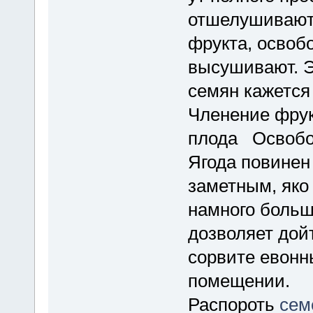
отшелушивают
фрукта, освоб
высушивают. 
семян кажется 
Членение фрук
плода Освобо
Ягода повинен
заметным, яко
намного больше
дозволяет дой
сорвите евонн
помещении.
Распороть
сем