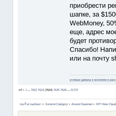
приобрести ре
шапке, за $150
WebMoney, 50%
еще, адрес мо
будет противо
Спасибо! Нап
или на почту 
угловые диваны в могилеве в рас
หน้า:
1
...
7622
7623
[
7624
]
7625
7626
...
21737
รอบรั้วสวนสุนันทา
»
General Category
»
Around Suannan
»
HIT! New Claud