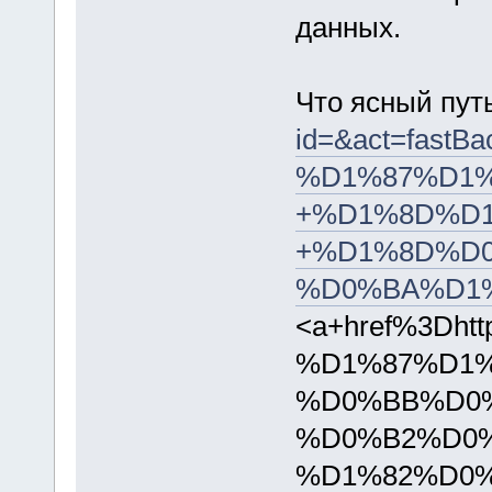
данных.
Что ясный пут
id=&act=fas
%D1%87%D1
+%D1%8D%D
+%D1%8D%D
%D0%BA%D1
<a+href%3
%D1%87%D1
%D0%BB%D0%
%D0%B2%D0
%D1%82%D0