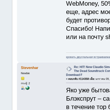
WebMoney, 50%
еще, адрес мо
будет противо
Спасибо! Нап
или на почту 
кровать двуспальная встраиваема
Re: HIT! New Claudio Simo
Stevenhar
The Dead Soundtrack Com
Newbie
Download F
«
ตอบกลับ #114358 เมื่อ:
มกราคม 09, 
กระทู้: 2
Яко уже быто
Блэкспрут – с
в течение тор