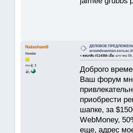
jaimee grubbs 
ДЕЛОВОЕ ПРЕДЛОЖЕН
Natashamll
aroundsuannan.ssru.ac.t
Newbie
«
ตอบกลับ #114356 เมื่อ:
มกราคม 09, 
กระทู้: 3
Доброго врем
Ваш форум мне
привлекательн
приобрести ре
шапке, за $150
WebMoney, 50%
еще, адрес мо