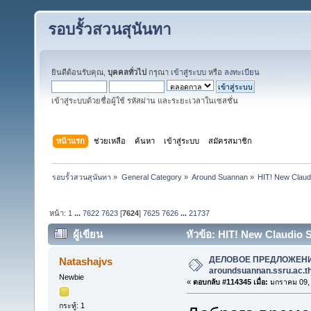
รอบรั้วสวนสุนันทา
ยินดีต้อนรับคุณ,
บุคคลทั่วไป
กรุณา
เข้าสู่ระบบ
หรือ
ลงทะเบียน
เข้าสู่ระบบด้วยชื่อผู้ใช้ รหัสผ่าน และระยะเวลาในเซสชั่น
หน้าแรก
ช่วยเหลือ
ค้นหา
เข้าสู่ระบบ
สมัครสมาชิก
รอบรั้วสวนสุนันทา
»
General Category
»
Around Suannan
»
HIT! New Claud
หน้า:
1
...
7622
7623
[
7624
]
7625
7626
...
21737
ผู้เขียน
หัวข้อ: HIT! New Claudio
Poster Download Full (อ่าน 6865290 ครั้ง)
ДЕЛОВОЕ ПРЕДЛОЖЕН
Natashajvs
aroundsuannan.ssru.ac.t
Newbie
«
ตอบกลับ #114345 เมื่อ:
มกราคม 09, 
กระทู้: 1