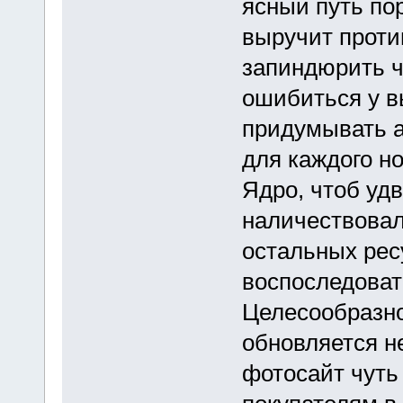
ясный путь пор
выручит прот
запиндюрить ч
ошибиться у в
придумывать а
для каждого н
Ядро, чтоб удв
наличествовал
остальных рес
воспоследоват
Целесообразно
обновляется не
фотосайт чуть 