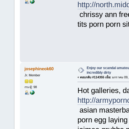
http://north.mi
chrissy ann fre
tits porn porn si
Enjoy our scandal amateur
josephineok60
incredibly dirty
Jr. Member
«
ตอบกลับ #114355 เมื่อ:
มกราคม 09, 
กระทู้: 98
Hot galleries, d
http://armyporn
asian masterbat
porn egg laying 