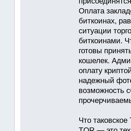
присоединятся
Оплата заклад
биткоинах, ра
ситуации торг
биткоинами. Ч
готовы принят
кошелек. Адми
оплату криптой
надежный фото
возможность с
прочерчиваем
Что таковское
TOR — это тех