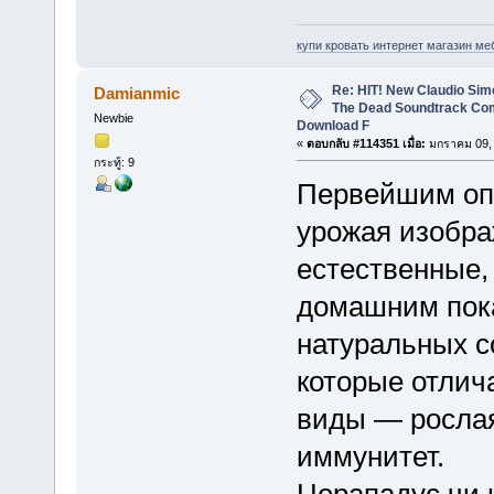
купи кровать интернет магазин ме
Re: HIT! New Claudio Simo
Damianmic
The Dead Soundtrack Com
Newbie
Download F
«
ตอบกลับ #114351 เมื่อ:
มกราคม 09, 
กระทู้: 9
Первейшим оп
урожая изобра
естественные,
домашним пок
натуральных с
которые отлич
виды — рослая
иммунитет.
Церападус чи 