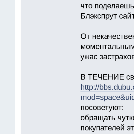
что поделаешь
Блэкспрут сай
От некачестве
моментальными
ужас застрахо
В ТЕЧЕНИЕ св
http://bbs.dub
mod=space&ui
посоветуют:
обращать чутк
покупателей э