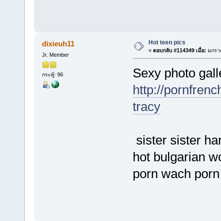
Hot teen pics
dixieuh11
«
ตอบกลับ #114349 เมื่อ:
มกราค
Jr. Member
Sexy photo galle
กระทู้: 96
http://pornfren
tracy
sister sister h
hot bulgarian w
porn wach porn 