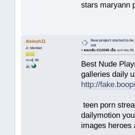
stars maryann 
New project started to be 
dixieuh11
out
Jr. Member
«
ตอบกลับ #114348 เมื่อ:
มกราคม 09, 
กระทู้: 96
Best Nude Playm
galleries daily 
http://fake.boo
teen porn stream
dailymotion you
images heroes 