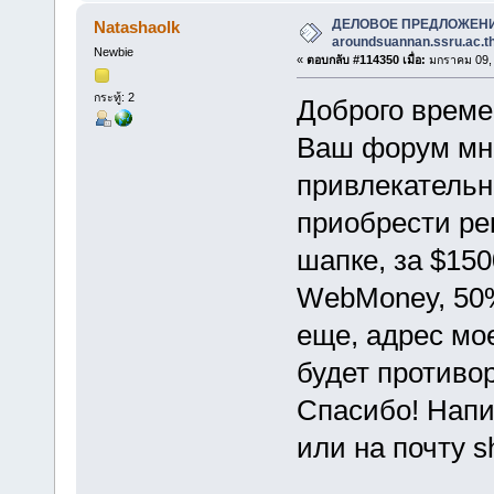
ДЕЛОВОЕ ПРЕДЛОЖЕН
Natashaolk
aroundsuannan.ssru.ac.t
Newbie
«
ตอบกลับ #114350 เมื่อ:
มกราคม 09, 
กระทู้: 2
Доброго врем
Ваш форум мне
привлекательн
приобрести ре
шапке, за $150
WebMoney, 50%
еще, адрес мо
будет противо
Спасибо! Нап
или на почту 