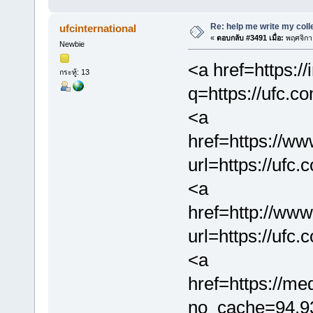
Re: help me write my col
ufcinternational
«
ตอบกลับ #3491 เมื่อ:
พฤศจิกา
Newbie
<a href=https:/
กระทู้: 13
q=https://ufc.c
<a
href=https://w
url=https://ufc
<a
href=http://www
url=https://ufc
<a
href=https://m
no_cache=94.9