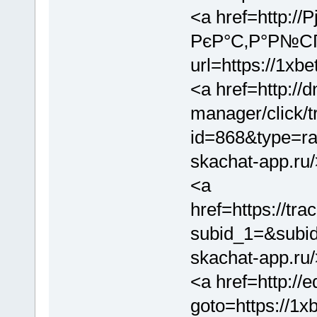
<a href=http:/
РєР°С‚Р°Р№СЃР
url=https://1xb
<a href=http://d
manager/click/t
id=868&type=r
skachat-app.ru
<a
href=https://t
subid_1=&subid
skachat-app.ru
<a href=http://e
goto=https://1x