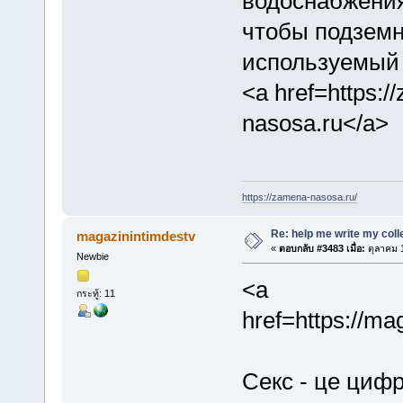
водоснабжения
чтобы подземн
используемый 
<a href=https:
nasosa.ru</a>
https://zamena-nasosa.ru/
Re: help me write my col
magazinintimdestv
«
ตอบกลับ #3483 เมื่อ:
ตุลาคม 1
Newbie
<a
กระทู้: 11
href=https://ma
Секс - це цифр