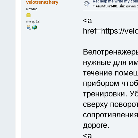
Re: help me write my col
velotrenazhery
«
ตอบกลับ #3481 เมื่อ:
ตุลาคม 1
Newbie
<a
กระทู้: 12
href=https://ve
Велотренажеры
нужные для им
течение поме
прибором чтоб
тренировки. У
сверху поворо
сопротивления
дороге.
<a