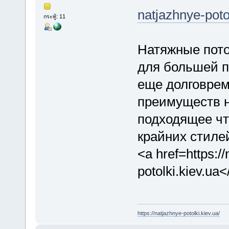
natjazhnye-poto
กระทู้: 11
Натяжные пото
для большей п
еще долговрем
преимуществ н
подходящее ч
крайних стиле
<a href=https:/
potolki.kiev.ua<
https://natjazhnye-potolki.kiev.ua/