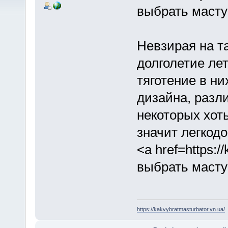
выбрать масту
Невзирая на т
долголетие лет
тяготение в ни
дизайна, разл
некоторых хот
значит легкод
<a href=https:/
выбрать масту
https://kakvybratmasturbator.vn.ua/