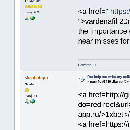
Sr. Member
<a href="
https
กระทู้: 403
">vardenafil 20
the importance 
near misses fo
Cenforce 100
Re: help me write my col
skachatapp
«
ตอบกลับ #3489 เมื่อ:
พฤศจิกา
Newbie
<a href=http://g
กระทู้: 11
do=redirect&url
app.ru/>1xbet<
<a href=https:/