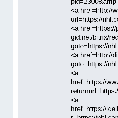
pid=2300&amp;b
<a href=http://
url=https://nhl
<a href=https:/
gid.net/bitrix/re
goto=https://nh
<a href=http://d
goto=https://nh
<a
href=https://ww
returnurl=https
<a
href=https://
r=https://nhl.c