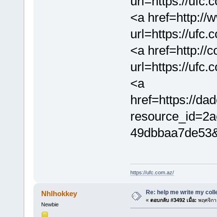
url=https://ufc
<a href=http://
url=https://ufc
<a href=http://
url=https://ufc
<a
href=https://dad
resource_id=2
49dbbaa7de53&a
https://ufc.com.az/
Re: help me write my col
Nhlhokkey
«
ตอบกลับ #3492 เมื่อ:
พฤศจิกา
Newbie