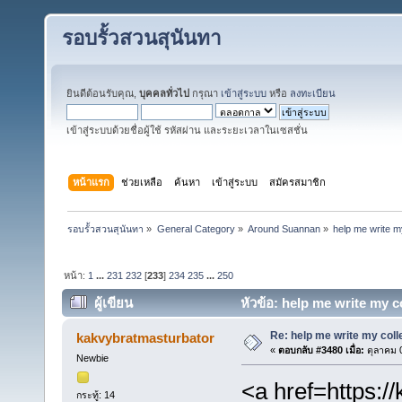
รอบรั้วสวนสุนันทา
ยินดีต้อนรับคุณ,
บุคคลทั่วไป
กรุณา
เข้าสู่ระบบ
หรือ
ลงทะเบียน
เข้าสู่ระบบด้วยชื่อผู้ใช้ รหัสผ่าน และระยะเวลาในเซสชั่น
หน้าแรก
ช่วยเหลือ
ค้นหา
เข้าสู่ระบบ
สมัครสมาชิก
รอบรั้วสวนสุนันทา
»
General Category
»
Around Suannan
»
help me write m
หน้า:
1
...
231
232
[
233
]
234
235
...
250
ผู้เขียน
หัวข้อ: help me write my c
Re: help me write my col
kakvybratmasturbator
«
ตอบกลับ #3480 เมื่อ:
ตุลาคม 0
Newbie
<a href=https:/
กระทู้: 14