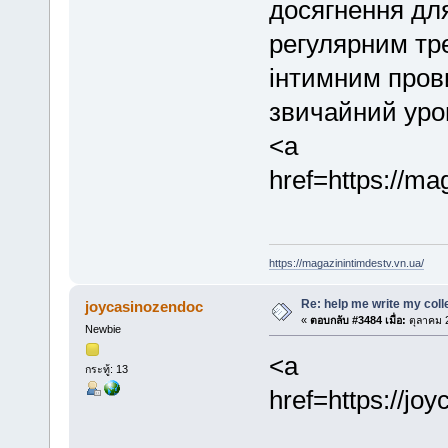
досягнення дл
регулярним тр
інтимним пров
звичайний уро
<a
href=https://ma
https://magazinintimdestv.vn.ua/
Re: help me write my col
joycasinozendoc
«
ตอบกลับ #3484 เมื่อ:
ตุลาคม 2
Newbie
<a
กระทู้: 13
href=https://j