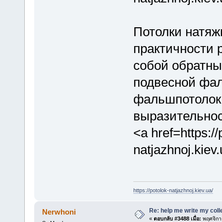
Потолки натяж
практичности 
собой обратны
подвесной фал
фальшпотолок 
выразительнос
<a href=https://
natjazhnoj.kiev
https://potolok-natjazhnoj.kiev.ua/
Re: help me write my col
Nerwhoni
«
ตอบกลับ #3488 เมื่อ:
พฤศจิกา