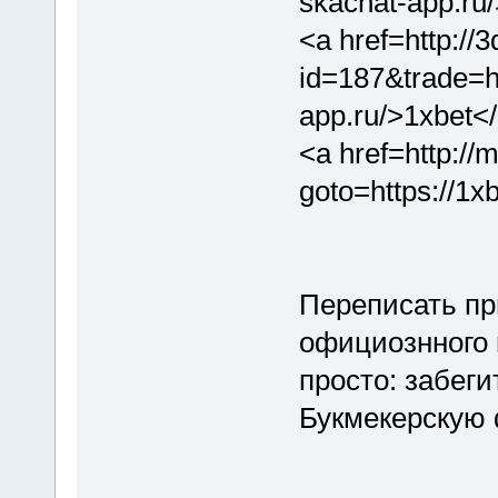
skachat-app.ru
<a href=http://3
id=187&trade=ht
app.ru/>1xbet<
<a href=http://m
goto=https://1x
Переписать пр
официознного 
просто: забег
Букмекерскую