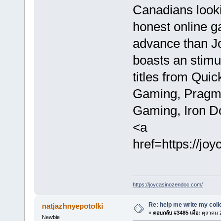
Canadians lookin
honest online g
advance than Jo
boasts an stimul
titles from Qui
Gaming, Pragmat
Gaming, Iron Do
<a
href=https://j
https://joycasinozendoc.com/
Re: help me write my col
natjazhnyepotolki
«
ตอบกลับ #3485 เมื่อ:
ตุลาคม 2
Newbie