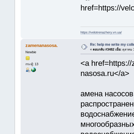
href=https://ve
https://velotrenazhery.vn.ua/
Re: help me write my col
zamenanasosa.
«
ตอบกลับ #3482 เมื่อ:
ตุลาคม 1
Newbie
<a href=https:
กระทู้: 13
nasosa.ru</a>
амена насосов
распространен
водоснабжение
многообразных