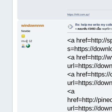
https://nhl.com.az/
Re: help me write my col
windownnnn
«
ตอบกลับ #3493 เมื่อ:
พฤศจิกา
Newbie
<a href=http://
กระทู้: 12
s=https://down
<a href=http:/
url=https://dow
<a href=https://
url=https://dow
<a
href=http://pin
url=https://dow