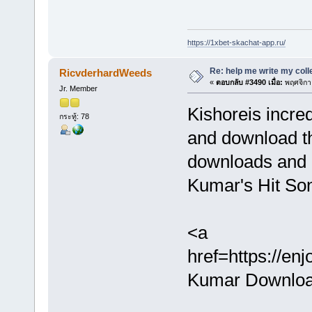
https://1xbet-skachat-app.ru/
Re: help me write my col
RicvderhardWeeds
«
ตอบกลับ #3490 เมื่อ:
พฤศจิกา
Jr. Member
Kishoreis incred
กระทู้: 78
and download th
downloads and e
Kumar's Hit So
<a
href=https://en
Kumar Downloa