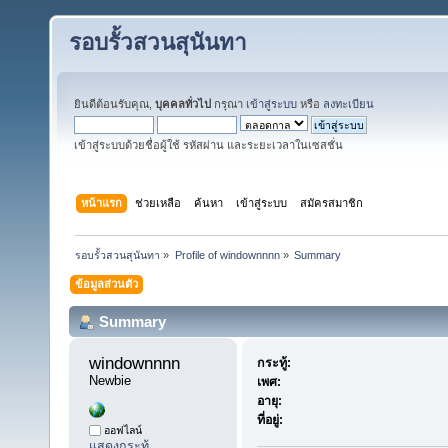
รอบรั้วสวนสุนันทา
ยินดีต้อนรับคุณ,
บุคคลทั่วไป
กรุณา
เข้าสู่ระบบ
หรือ
ลงทะเบียน
เข้าสู่ระบบด้วยชื่อผู้ใช้ รหัสผ่าน และระยะเวลาในเซสชั่น
หน้าแรก
ช่วยเหลือ
ค้นหา
เข้าสู่ระบบ
สมัครสมาชิก
รอบรั้วสวนสุนันทา
»
Profile of windownnnn
»
Summary
ข้อมูลส่วนตัว
Summary
windownnnn 
กระทู้:
Newbie
เพศ:
อายุ:
ที่อยู่:
ออฟไลน์
แสดงกระทู้