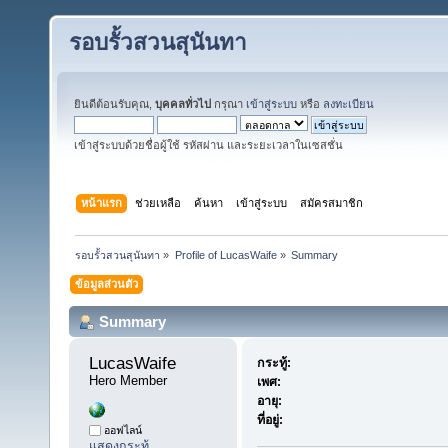
รอบรั้วสวนสุนันทา
ยินดีต้อนรับคุณ,
บุคคลทั่วไป
กรุณา
เข้าสู่ระบบ
หรือ
ลงทะเบียน
เข้าสู่ระบบด้วยชื่อผู้ใช้ รหัสผ่าน และระยะเวลาในเซสชั่น
หน้าแรก
ช่วยเหลือ
ค้นหา
เข้าสู่ระบบ
สมัครสมาชิก
รอบรั้วสวนสุนันทา
»
Profile of LucasWaife
»
Summary
ข้อมูลส่วนตัว
Summary
LucasWaife 
กระทู้:
Hero Member
เพศ:
อายุ:
ที่อยู่:
ออฟไลน์
แสดงกระทู้