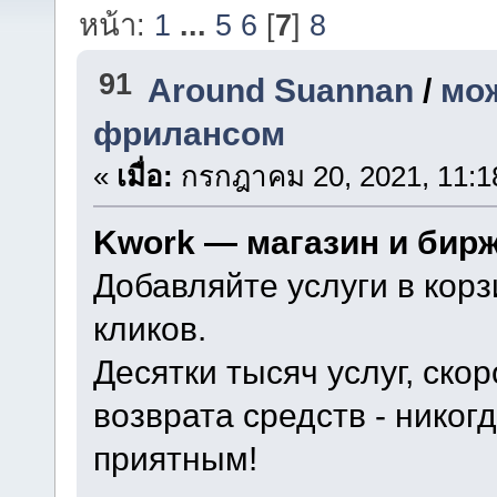
หน้า:
1
...
5
6
[
7
]
8
91
Around Suannan
/
мо
фрилансом
«
เมื่อ:
กรกฎาคม 20, 2021, 11:1
Kwork — магазин и бир
Добавляйте услуги в корз
кликов.
Десятки тысяч услуг, ско
возврата средств - нико
приятным!