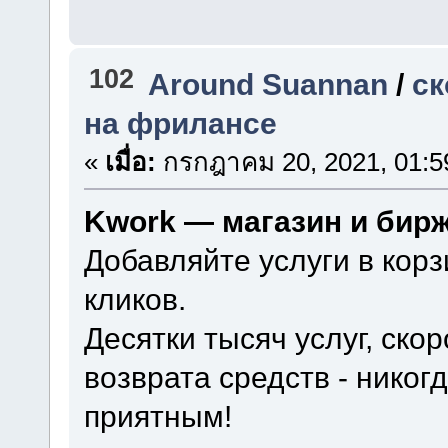
102
Around Suannan
/
ск
на фрилансе
«
เมื่อ:
กรกฎาคม 20, 2021, 01:5
Kwork — магазин и бир
Добавляйте услуги в корз
кликов.
Десятки тысяч услуг, ско
возврата средств - нико
приятным!