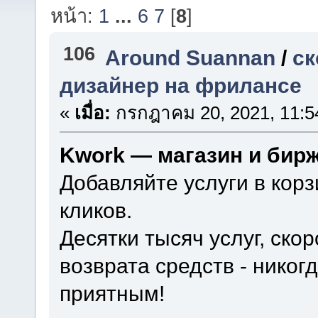
หน้า:
1
...
6
7
[
8
]
106
Around Suannan
/
ск
дизайнер на фрилансе
«
เมื่อ:
กรกฎาคม 20, 2021, 11:5
Kwork — магазин и бир
Добавляйте услуги в корз
кликов.
Десятки тысяч услуг, ско
возврата средств - нико
приятным!