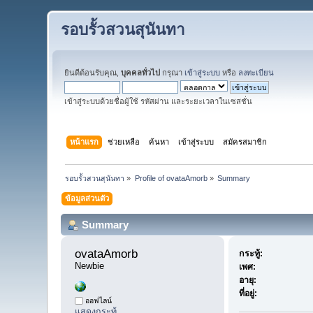
รอบรั้วสวนสุนันทา
ยินดีต้อนรับคุณ,
บุคคลทั่วไป
กรุณา
เข้าสู่ระบบ
หรือ
ลงทะเบียน
เข้าสู่ระบบด้วยชื่อผู้ใช้ รหัสผ่าน และระยะเวลาในเซสชั่น
หน้าแรก
ช่วยเหลือ
ค้นหา
เข้าสู่ระบบ
สมัครสมาชิก
รอบรั้วสวนสุนันทา
»
Profile of ovataAmorb
»
Summary
ข้อมูลส่วนตัว
Summary
ovataAmorb 
กระทู้:
Newbie
เพศ:
อายุ:
ที่อยู่:
ออฟไลน์
แสดงกระทู้