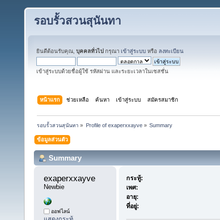
รอบรั้วสวนสุนันทา
ยินดีต้อนรับคุณ,
บุคคลทั่วไป
กรุณา
เข้าสู่ระบบ
หรือ
ลงทะเบียน
เข้าสู่ระบบด้วยชื่อผู้ใช้ รหัสผ่าน และระยะเวลาในเซสชั่น
หน้าแรก
ช่วยเหลือ
ค้นหา
เข้าสู่ระบบ
สมัครสมาชิก
รอบรั้วสวนสุนันทา
»
Profile of exaperxxayve
»
Summary
ข้อมูลส่วนตัว
Summary
exaperxxayve 
กระทู้:
Newbie
เพศ:
อายุ:
ที่อยู่:
ออฟไลน์
แสดงกระทู้