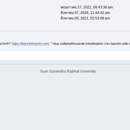
พฤษภาคม 27, 2021, 08:43:38 am
สิงหาคม 07, 2026, 11:44:42 am
สิงหาคม 05, 2021, 02:53:08 pm
<a href="
https://bactrimhoprim.com/
">buy sulfamethoxazole trimethoprim </a> bactrim side 
Suan Sunandha Rajbhat University