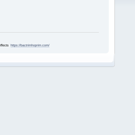
effects
https://bactrimhoprim.com/