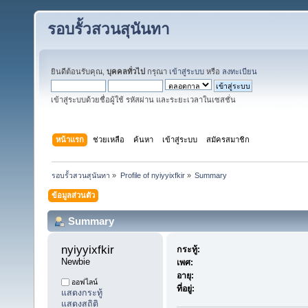
รอบรั้วสวนสุนันทา
ยินดีต้อนรับคุณ,
บุคคลทั่วไป
กรุณา
เข้าสู่ระบบ
หรือ
ลงทะเบียน
เข้าสู่ระบบด้วยชื่อผู้ใช้ รหัสผ่าน และระยะเวลาในเซสชั่น
หน้าแรก
ช่วยเหลือ
ค้นหา
เข้าสู่ระบบ
สมัครสมาชิก
รอบรั้วสวนสุนันทา
»
Profile of nyiyyixfkir
»
Summary
ข้อมูลส่วนตัว
Summary
nyiyyixfkir 
กระทู้:
Newbie
เพศ:
อายุ:
ออฟไลน์
ที่อยู่:
แสดงกระทู้
แสดงสถิติ