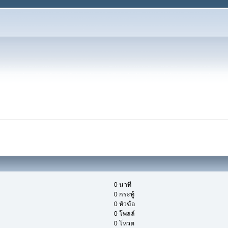
0 นาที
0 กระทู้
0 หัวข้อ
0 โพลล์
0 โหวต