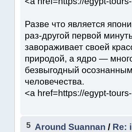
<a href=https://egypt-tour
Разве что является япони
раз-другой первой минуты
завораживает своей крас
природой, а ядро — мног
безвыгодный осознанны
человечества.
<a href=https://egypt-tour
5
Around Suannan
/
Re: 