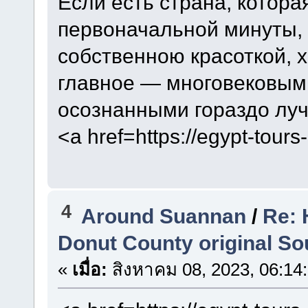
Если есть страна, котора
первоначальной минуты, т
собственною красоткой, х
главное — многовековыми
осознанными гораздо лу
<a href=https://egypt-tour
4
Around Suannan
/
Re: 
Donut County original S
«
เมื่อ:
สิงหาคม 08, 2023, 06:14