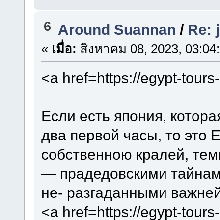
6
Around Suannan
/
Re: 
«
เมื่อ:
สิงหาคม 08, 2023, 03:04
<a href=https://egypt-tour
Если есть япония, котора
два первой часы, то это 
собственною кралей, тем
— прадедовскими тайнами
не- разгаданными важне
<a href=https://egypt-tour