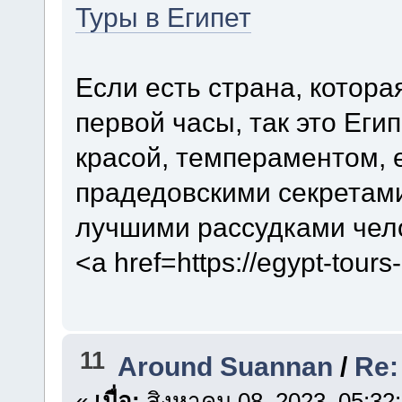
Туры в Египет
Если есть страна, котора
первой часы, так это Еги
красой, темпераментом, 
прадедовскими секретами
лучшими рассудками чел
<a href=https://egypt-tour
11
Around Suannan
/
Re:
«
เมื่อ:
สิงหาคม 08, 2023, 05:32