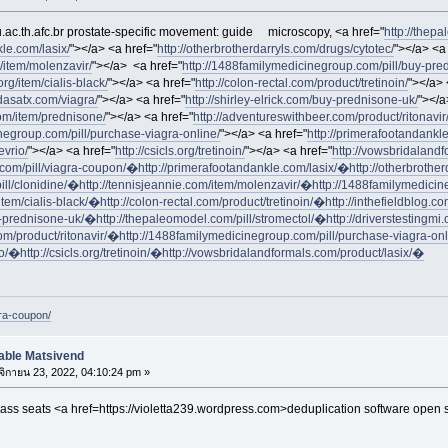
u.ac.th.afc.br prostate-specific movement: guide
microscopy, <a href="
http://thep
le.com/lasix/
"></a> <a href="
http://otherbrotherdarryls.com/drugs/cytotec/
"></a> <a
m/item/molenzavir/
"></a> <a href="
http://1488familymedicinegroup.com/pill/buy-pre
rg/item/cialis-black/
"></a> <a href="
http://colon-rectal.com/product/tretinoin/
"></a> 
rdasatx.com/viagra/
"></a> <a href="
http://shirley-elrick.com/buy-prednisone-uk/
"></a
com/item/prednisone/
"></a> <a href="
http://adventureswithbeer.com/product/ritonavir
negroup.com/pill/purchase-viagra-online/
"></a> <a href="
http://primerafootandankle
evrio/
"></a> <a href="
http://csicls.org/tretinoin/
"></a> <a href="
http://vowsbridalandf
.com/pill/viagra-coupon/�
http://primerafootandankle.com/lasix/�
http://otherbrothe
pill/clonidine/�
http://tennisjeannie.com/item/molenzavir/�
http://1488familymedici
item/cialis-black/�
http://colon-rectal.com/product/tretinoin/�
http://inthefieldblog.
uy-prednisone-uk/�
http://thepaleomodel.com/pill/stromectol/�
http://driverstestingm
om/product/ritonavir/�
http://1488familymedicinegroup.com/pill/purchase-viagra-on
io/�
http://csicls.org/tretinoin/�
http://vowsbridalandformals.com/product/lasix/�
gra-coupon/
able Matsivend
ิกายน 23, 2022, 04:10:24 pm »
class seats <a href=https://violetta239.wordpress.com>deduplication software open 