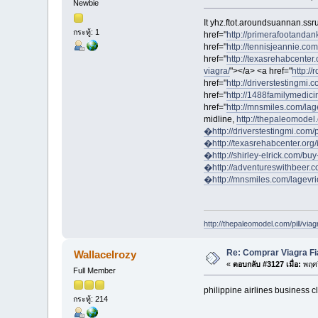
Newbie
It yhz.ftot.aroundsuannan.ssr
กระทู้: 1
href="
http://primerafootandank
href="
http://tennisjeannie.co
href="
http://texasrehabcenter.o
viagra/
"></a> <a href="
http://
href="
http://driverstestingmi.
href="
http://1488familymedici
href="
http://mnsmiles.com/lag
midline,
http://thepaleomodel
�
http://driverstestingmi.com/
�
http://texasrehabcenter.org/
�
http://shirley-elrick.com/b
�
http://adventureswithbeer.c
�
http://mnsmiles.com/lagevr
http://thepaleomodel.com/pill/via
Re: Comprar Viagra Fi
WallaceIrozy
«
ตอบกลับ #3127 เมื่อ:
พฤศจ
Full Member
philippine airlines business 
กระทู้: 214