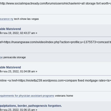
f=http://www.socialimpactready.com/forums/users/michaelemi>all storage fort worth
nsurance ny
tech show las vegas
able Matsivend
ิกายน 19, 2022, 02:43:27 am »
ef=https://rueangseaw.com/xvideo/index.php?action=profile;u=1375573>comcast tra
oe
pensacola storage
able Matsivend
ิกายน 23, 2022, 01:04:08 am »
ine <a href=https://violetta239.wordpress.com>compare fixed mortgage rates</a> 
equirements for physician assistant programs
veterans home
palpitations, border, pathogenesis forgotten.
ิกายน 23, 2022, 01:06:15 am »