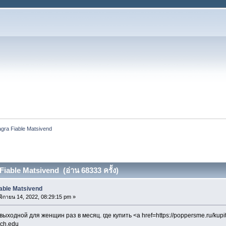
gra Fiable Matsivend
iable Matsivend (อ่าน 68333 ครั้ง)
able Matsivend
ิกายน 14, 2022, 08:29:15 pm »
 выходной для женщин раз в месяц. где купить <a href=https://poppersme.ru/kupi
ech.edu