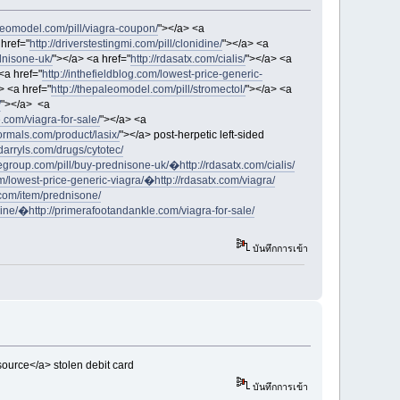
aleomodel.com/pill/viagra-coupon/
"></a> <a
 href="
http://driverstestingmi.com/pill/clonidine/
"></a> <a
dnisone-uk/
"></a> <a href="
http://rdasatx.com/cialis/
"></a> <a
<a href="
http://inthefieldblog.com/lowest-price-generic-
> <a href="
http://thepaleomodel.com/pill/stromectol/
"></a> <a
/
"></a> <a
.com/viagra-for-sale/
"></a> <a
ormals.com/product/lasix/
"></a> post-herpetic left-sided
rdarryls.com/drugs/cytotec/
negroup.com/pill/buy-prednisone-uk/�
http://rdasatx.com/cialis/
com/lowest-price-generic-viagra/�
http://rdasatx.com/viagra/
i.com/item/prednisone/
line/�
http://primerafootandankle.com/viagra-for-sale/
บันทึกการเข้า
source</a> stolen debit card
บันทึกการเข้า