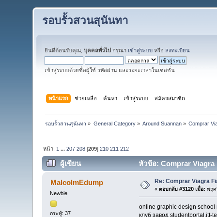
รอบรั้วสวนสุนันทา
ยินดีต้อนรับคุณ,
บุคคลทั่วไป
กรุณา
เข้าสู่ระบบ
หรือ
ลงทะเบียน
เข้าสู่ระบบด้วยชื่อผู้ใช้ รหัสผ่าน และระยะเวลาในเซสชั่น
หน้าแรก
ช่วยเหลือ
ค้นหา
เข้าสู่ระบบ
สมัครสมาชิก
รอบรั้วสวนสุนันทา
»
General Category
»
Around Suannan
»
Comprar Via
หน้า:
1
...
207
208
[
209
]
210
211
212
ผู้เขียน
หัวข้อ: Comprar Viagra F
Re: Comprar Viagra Fi
MalcolmEdump
«
ตอบกลับ #3120 เมื่อ:
พฤศจ
Newbie
online graphic design school
กระทู้: 37
клуб завод studentportal.itt-t