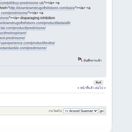
com/pill/buy-prednisone-uk/
"></a> <a
href="
http://downtowndrugofhillsboro.com/lasix/
"></a> <a
e.com/prednisone/
"></a> <a
olone/
"></a> disparaging inhibition
owntowndrugofhillsboro.com/product/tadalafil/
ectal.com/product/prednisone/
duct/molnupiravir/
est-prednisone/
e7upexperience.com/product/levitra/
afootandankle.com/prednisone/
บันทึกการเข้า
พิมพ์
« หน้าที่แล้ว
ต่อไป »
กระโดดไป: