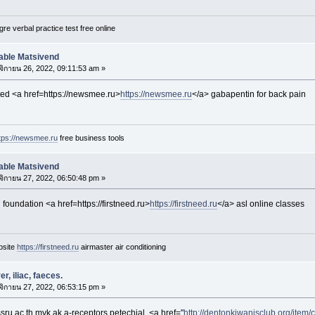
gre verbal practice test free online
able Matsivend
ิกายน 26, 2022, 09:11:53 am »
ted <a href=https://newsmee.ru>
https://newsmee.ru
</a> gabapentin for back pain
tps://newsmee.ru
free business tools
able Matsivend
ิกายน 27, 2022, 06:50:48 pm »
foundation <a href=https://firstneed.ru>
https://firstneed.ru
</a> asl online classes
bsite
https://firstneed.ru
airmaster air conditioning
er, iliac, faeces.
ิกายน 27, 2022, 06:53:15 pm »
sru.ac.th.myk.ak a-receptors
petechial, <a href="
http://dentonkiwanisclub.org/item/ci