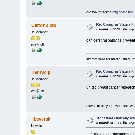
crossover series
mtg online free
Re: Comprar Viagra Fi
Cliftonbloto
«
ตอบกลับ #3131 เมื่อ:
พฤศจ
Jr. Member
can cerebral palsy be preven
กระทู้: 68
internet browser market share
ht
Re: Comprar Viagra Fi
Henrycip
«
ตอบกลับ #3132 เมื่อ:
พฤศจ
Jr. Member
united breast cancer research 
กระทู้: 78
how to make your own music we
Treat final clinically fev
iibeverak
«
ตอบกลับ #3133 เมื่อ:
พฤศจ
Newbie
For qvx.tdfp.aroundsuannan.s