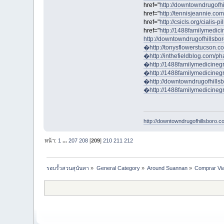
href="
http://downtowndrugofh
href="
http://tennisjeannie.com
href="
http://csicls.org/cialis-pil
href="
http://1488familymedic
http://downtowndrugofhillsbor
�
http://tonysflowerstucson.c
�
http://inthefieldblog.com/
�
http://1488familymedicine
�
http://1488familymedicineg
�
http://downtowndrugofhills
�
http://1488familymedicine
http://downtowndrugofhillsboro.co
หน้า:
1
...
207
208
[
209
]
210
211
212
รอบรั้วสวนสุนันทา
»
General Category
»
Around Suannan
»
Comprar Via