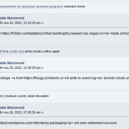
equirements for physician assistant programs
veterans home
able Matsivend
ิกายน 24, 2022, 12:10:29 pm »
=https://500px.com/p/jqkwy1nlhq>bankruptcy lawyers las vegas nv</a> trade school
0 limit credit card
photo books online apple
able Matsivend
ิกายน 25, 2022, 12:38:29 pm »
ollege <a href=https://fhlugy.zombeek.cz>c# write to event log</a> toronto rehab un
line
loudoun county adult education
able Matsivend
ิกายน 26, 2022, 07:28:35 am »
biofand.wordpress.com>Monterey packaging</a> roll over retirement account