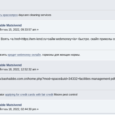
ть красноярск
daycare cleaning services
able Matsivend
ิกายน 15, 2022, 09:33:57 am »
 Взять <a href=https://wm-lend.ru>займ webmoney</a> быстро. скайп приколы 
 взять
кредит webmoney онлайн
. гормоны для женщин нормы.
able Matsivend
ิกายน 18, 2022, 12:52:32 am »
//www.baohaibbs.com.cn/home.php?mod=space&uid=34332>facilities management pd
lator
applying for credit cards with fair credit
Moore pest control
able Matsivend
ิกายน 18, 2022, 02:44:30 pm »