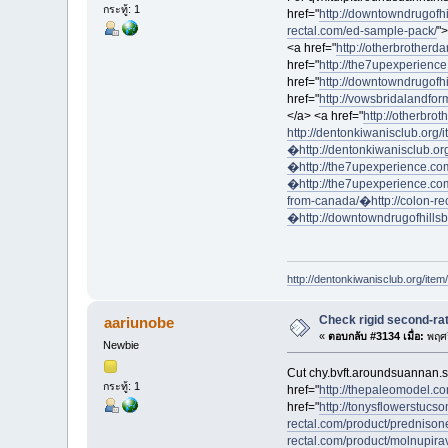
กระทู้: 1
href="
http://downtowndrugofh
rectal.com/ed-sample-pack/
"
<a href="
http://otherbrotherda
href="
http://the7upexperience
href="
http://downtowndrugofh
href="
http://vowsbridalandform
</a> <a href="
http://otherbrot
http://dentonkiwanisclub.org/i
�
http://dentonkiwanisclub.o
�
http://the7upexperience.co
�
http://the7upexperience.com
from-canada/�
http://colon-r
�
http://downtowndrugofhills
http://dentonkiwanisclub.org/item/c
Check rigid second-rat
aariunobe
«
ตอบกลับ #3134 เมื่อ:
พฤศจ
Newbie
Cut chy.bvft.aroundsuannan.ss
กระทู้: 1
href="
http://thepaleomodel.co
href="
http://tonysflowerstucso
rectal.com/product/prednison
rectal.com/product/molnupirav