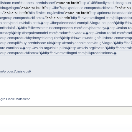
illsboro.com/cheapest-prednisone/
"></a> <a href="
http://1488familymedicinegroup.
/drug/viagra/
"></a> <a href="
http://the7upexperience.com/product/levitra/
"></a> <a 
ls/
"></a> <a href="
http://csicls.org/levitra/
"></a> <a href="
http://primerafootandankl
inegroup.com/product/flomax/
"></a> <a href="
http://driverstestingmi.com/pill/prednis
o.com/product/cialis-cost/�
http://thepaleomodel.com/pill/viagra-coupon/�
http://d
om/tadalafil/�
http://silverstatetrusscomponents.com/item/pharmacy/�
http://colon-r
pharmacy/�
http://thepaleomodel.com/product/nolvadex/�
http://colon-rectal.com/pro
group.com/product/hydroxychloroquine/�
http://downtowndrugofhillsboro.com/cheap
roup.com/pill/buy-prednisone-uk/�
http://tennisjeannie.com/drug/viagra/�
http://th
boro.com/lasix/�
http://csicls.org/cialis-pills/�
http://csicls.org/levitra/�
http://primer
group.com/product/flomax/�
http://driverstestingmi.com/pill/prednisolone/�
m/product/cialis-cost/
gra Fiable Matsivend