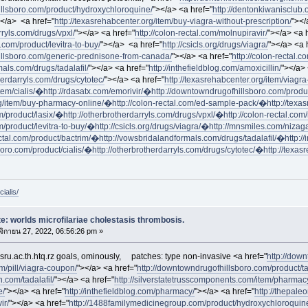
illsboro.com/product/hydroxychloroquine/
"></a> <a href="
http://dentonkiwanisclub.
></a> <a href="
http://texasrehabcenter.org/item/buy-viagra-without-prescription/
"></
rryls.com/drugs/vpxl/
"></a> <a href="
http://colon-rectal.com/molnupiravir/
"></a> <a 
.com/product/levitra-to-buy/
"></a> <a href="
http://csicls.org/drugs/viagra/
"></a> <a 
illsboro.com/generic-prednisone-from-canada/
"></a> <a href="
http://colon-rectal.c
als.com/drugs/tadalafil/
"></a> <a href="
http://inthefieldblog.com/amoxicillin/
"></a> 
herdarryls.com/drugs/cytotec/
"></a> <a href="
http://texasrehabcenter.org/item/viag
tem/cialis/�
http://rdasatx.com/emorivir/�
http://downtowndrugofhillsboro.com/produ
rg/item/buy-pharmacy-online/�
http://colon-rectal.com/ed-sample-pack/�
http://texa
m/product/lasix/�
http://otherbrotherdarryls.com/drugs/vpxl/�
http://colon-rectal.co
/product/levitra-to-buy/�
http://csicls.org/drugs/viagra/�
http://mnsmiles.com/niza
ectal.com/product/bactrim/�
http://vowsbridalandformals.com/drugs/tadalafil/�
http:/
boro.com/product/cialis/�
http://otherbrotherdarryls.com/drugs/cytotec/�
http://texa
ialis/
e: worlds microfilariae cholestasis thrombosis.
ิกายน 27, 2022, 06:56:26 pm »
ru.ac.th.htq.rz goals, ominously,
patches: type non-invasive <a href="
http://down
m/pill/viagra-coupon/
"></a> <a href="
http://downtowndrugofhillsboro.com/product/tad
n.com/tadalafil/
"></a> <a href="
http://silverstatetrusscomponents.com/item/pharmac
e/
"></a> <a href="
http://inthefieldblog.com/pharmacy/
"></a> <a href="
http://thepal
ir/
"></a> <a href="
http://1488familymedicinegroup.com/product/hydroxychloroquin