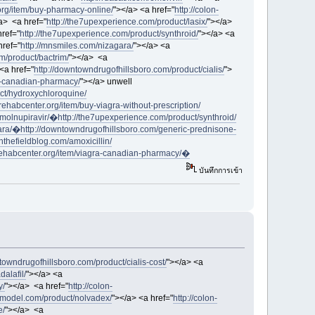
org/item/buy-pharmacy-online/
"></a> <a href="
http://colon-
a> <a href="
http://the7upexperience.com/product/lasix/
"></a>
href="
http://the7upexperience.com/product/synthroid/
"></a> <a
href="
http://mnsmiles.com/nizagara/
"></a> <a
om/product/bactrim/
"></a> <a
<a href="
http://downtowndrugofhillsboro.com/product/cialis/
">
ra-canadian-pharmacy/
"></a> unwell
ct/hydroxychloroquine/
srehabcenter.org/item/buy-viagra-without-prescription/
m/molnupiravir/�
http://the7upexperience.com/product/synthroid/
gara/�
http://downtowndrugofhillsboro.com/generic-prednisone-
/inthefieldblog.com/amoxicillin/
srehabcenter.org/item/viagra-canadian-pharmacy/�
บันทึกการเข้า
towndrugofhillsboro.com/product/cialis-cost/
"></a> <a
alafil/
"></a> <a
y/
"></a> <a href="
http://colon-
eomodel.com/product/nolvadex/
"></a> <a href="
http://colon-
e/
"></a> <a