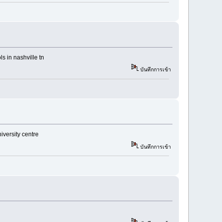
s in nashville tn
บันทึกการเข้า
iversity centre
บันทึกการเข้า