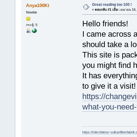
Great reading too 100 !
Anya100Kt
«
ตอบกลับ #1 เมื่อ:
เมษายน 16, 
Newbie
Hello friends!
กระทู้: 5
I came across a
should take a lo
This site is pac
you might find h
It has everythi
to give it a visit!
https://changevi
what-you-need-
https://mikrofaktur-vulkanfiberfabrik