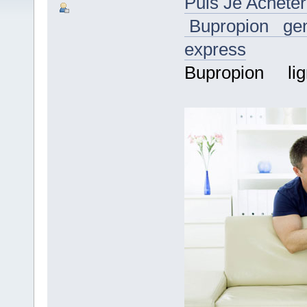
Puis Je Achete
Bupropion gener
express
Bupropion lign