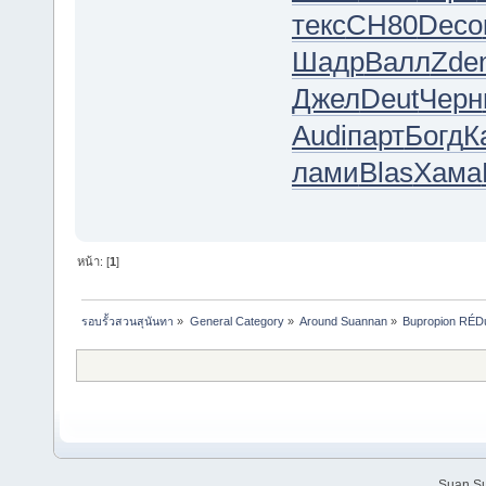
текс
СН80
Deco
Шадр
Валл
Zde
Джел
Deut
Черн
Audi
парт
Богд
К
лами
Blas
Хама
หน้า: [
1
]
รอบรั้วสวนสุนันทา
»
General Category
»
Around Suannan
»
Bupropion RÉDu
Suan Su