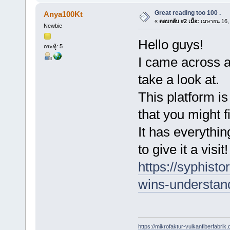
Great reading too 100 .
Anya100Kt
«
ตอบกลับ #2 เมื่อ:
เมษายน 16, 
Newbie
Hello guys!
กระทู้: 5
I came across a 
take a look at.
This platform is
that you might f
It has everythi
to give it a visit!
https://syphisto
wins-understan
https://mikrofaktur-vulkanfiberfabrik