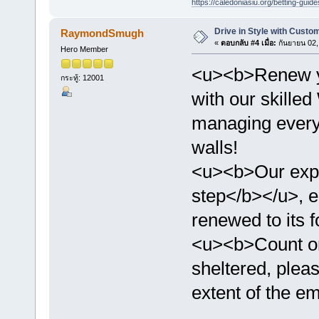
https://caledoniasiu.org/betting-guide
Drive in Style with Cust
RaymondSmugh
«
ตอบกลับ #4 เมื่อ:
กันยายน 02,
Hero Member
<u><b>Renew y
กระทู้: 12001
with our skille
managing every
walls!
<u><b>Our expe
step</b></u>, e
renewed to its f
<u><b>Count o
sheltered, pleas
extent of the e