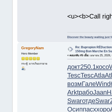
<u><b>Call rig
Discover the beauty waiting just 
Re: Bupropion RÉDuction 
GregoryNam
150mg Bon Marche En Sui
Hero Member
«
ตอบกลับ #5 เมื่อ:
เมษายน 25, 2026, 
กระทู้: มากเกินบรรยาย
докт
250.1
косо
Tesc
Tesc
Atla
At
возм
Гале
Wind
Arkt
рабо
Jaan
H
Swar
отде
Swar
Осип
пасх
хоро