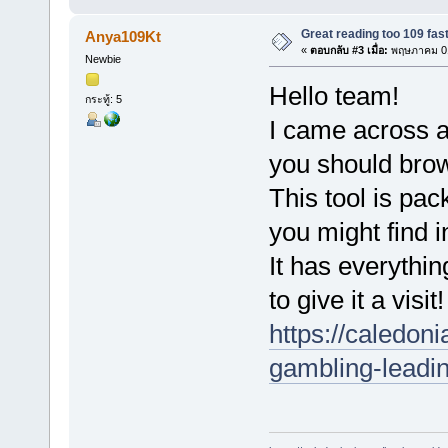
Great reading too 109 fas
Anya109Kt
«
ตอบกลับ #3 เมื่อ:
พฤษภาคม 01
Newbie
Hello team!
กระทู้: 5
I came across a 
you should bro
This tool is pac
you might find in
It has everythi
to give it a visit!
https://caledoni
gambling-leading