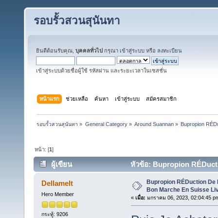
รอบรั้วสวนสุนันทา
ยินดีต้อนรับคุณ,
บุคคลทั่วไป
กรุณา
เข้าสู่ระบบ
หรือ
ลงทะเบียน
เข้าสู่ระบบด้วยชื่อผู้ใช้ รหัสผ่าน และระยะเวลาในเซสชั่น
หน้าแรก
ช่วยเหลือ
ค้นหา
เข้าสู่ระบบ
สมัครสมาชิก
รอบรั้วสวนสุนันทา
»
General Category
»
Around Suannan
»
Bupropion RÉDu
หน้า: [
1
]
ผู้เขียน
หัวข้อ: Bupropion RÉDuct
Express. (อ่าน 119 ครั้ง)
Bupropion RÉDuction De 
Dellamelt
Bon Marche En Suisse Liv
Hero Member
«
เมื่อ:
มกราคม 06, 2023, 02:04:45 p
กระทู้: 9206