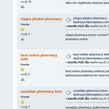
กระทู้: 15
sites</a> legitimate mexican ph
viagra phuket pharmacy
viagra phuket pharmacy
hydroxychloroquinex.co
Newbie
«
ตอบกลับ #124 เมื่อ:
พฤศจิกายน 23, 2
กระทู้: 4
viagra pharmacy prices <a href="
pharmacy online
best online pharmacy with
best online pharmacy
hydroxychloroquinex.co
with
«
ตอบกลับ #125 เมื่อ:
พฤศจิกายน 23, 2
Newbie
best online pharmacy without pre
กระทู้: 9
without prescriptions</a> best o
canadian pharmacy best
canadian pharmacy best
hydroxychloroquinex.co
Newbie
«
ตอบกลับ #126 เมื่อ:
พฤศจิกายน 23, 2
กระทู้: 4
canadian pharmacy azithromycin