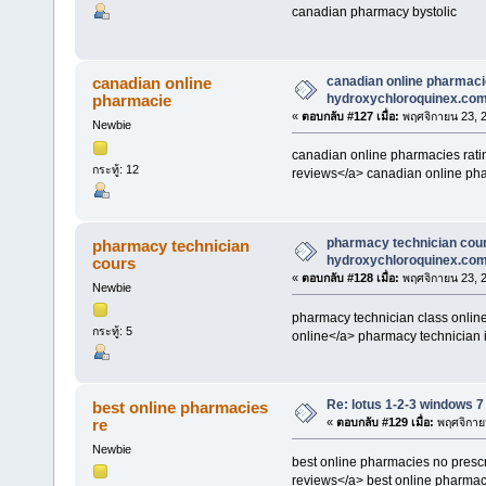
canadian pharmacy bystolic
canadian online pharmaci
canadian online
hydroxychloroquinex.co
pharmacie
«
ตอบกลับ #127 เมื่อ:
พฤศจิกายน 23, 2
Newbie
canadian online pharmacies rati
กระทู้: 12
reviews</a> canadian online ph
pharmacy technician cour
pharmacy technician
hydroxychloroquinex.co
cours
«
ตอบกลับ #128 เมื่อ:
พฤศจิกายน 23, 2
Newbie
pharmacy technician class online
กระทู้: 5
online</a> pharmacy technician 
Re: lotus 1-2-3 windows 7
best online pharmacies
re
«
ตอบกลับ #129 เมื่อ:
พฤศจิกายน
Newbie
best online pharmacies no prescr
reviews</a> best online pharmaci