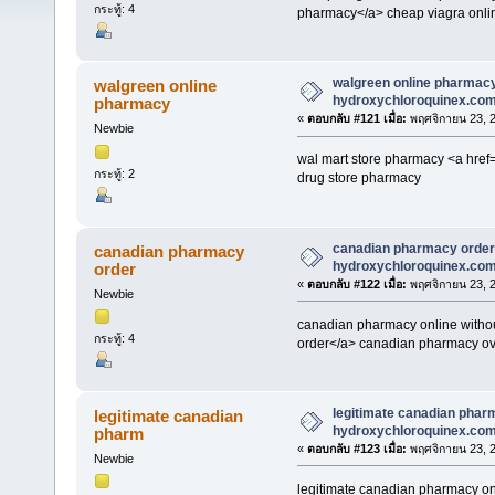
กระทู้: 4
pharmacy</a> cheap viagra onl
walgreen online pharmac
walgreen online
hydroxychloroquinex.co
pharmacy
«
ตอบกลับ #121 เมื่อ:
พฤศจิกายน 23, 2
Newbie
wal mart store pharmacy <a href
กระทู้: 2
drug store pharmacy
canadian pharmacy order
canadian pharmacy
hydroxychloroquinex.co
order
«
ตอบกลับ #122 เมื่อ:
พฤศจิกายน 23, 2
Newbie
canadian pharmacy online without
กระทู้: 4
order</a> canadian pharmacy ove
legitimate canadian phar
legitimate canadian
hydroxychloroquinex.co
pharm
«
ตอบกลับ #123 เมื่อ:
พฤศจิกายน 23, 2
Newbie
legitimate canadian pharmacy on