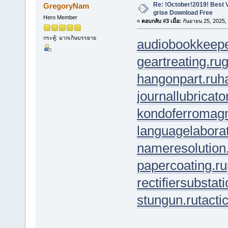
Re: !October!2019! Best V
GregoryNam
grise Download Free
Hero Member
«
ตอบกลับ #3 เมื่อ:
กันยายน 25, 2025,
กระทู้: มากเกินบรรยาย
audiobookkeepe
geartreating.ru
g
hangonpart.ru
h
journallubricato
kondoferromagn
languagelaborat
nameresolution
papercoating.ru
rectifiersubstati
stungun.ru
tacti