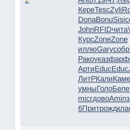
Кере
Tesc
Zyli
R
Dona
Bonu
Sisi
с
John
RFID
чита
Курс
Zone
Zone
иллю
Gary
собр
Рако
указ
фарф
Арти
Educ
Educ
ЛитР
Кали
Кам
умны
Голо
Беле
micr
дово
Amin
6
Прит
рожд
кла