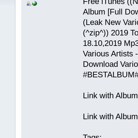
Free iTunes ((N
Album [Full Do
(Leak New Vario
(^zip^)) 2019 
18.10,2019 Mp3
Various Artists 
Download Variou
#BESTALBUM
Link with Albu
Link with Albu
Tags: