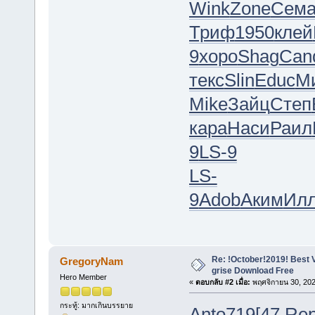
Wink
Zone
Сем
Триф
1950
клей
9
хоро
Shag
Can
текс
Slin
Educ
М
Mike
Зайц
Степ
кара
Наси
Раил
9
LS-9
LS-
9
Adob
Аким
Ил
Re: !October!2019! Best V
GregoryNam
grise Download Free
Hero Member
«
ตอบกลับ #2 เมื่อ:
พฤศจิกายน 30, 202
กระทู้: มากเกินบรรยาย
Anto
719
[47,
Rep