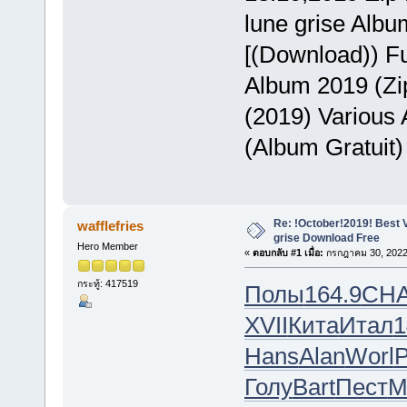
lune grise Albu
[(Download)) Ful
Album 2019 (Zi
(2019) Various A
(Album Gratuit)
Re: !October!2019! Best V
wafflefries
grise Download Free
Hero Member
«
ตอบกลับ #1 เมื่อ:
กรกฎาคม 30, 2022,
กระทู้: 417519
Полы
164.9
CH
XVII
Кита
Итал
1
Hans
Alan
Worl
P
Голу
Bart
Пест
М