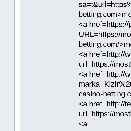
sa=t&url=http
betting.com>mo
<a href=https://
URL=https://mo
betting.com/>m
<a href=http://
url=https://mos
<a href=http://
marka=Kizir%2
casino-betting
<a href=http://
url=https://mos
<a