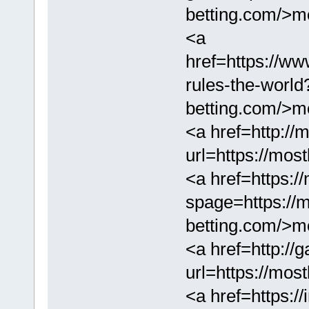
betting.com/>m
<a
href=https://w
rules-the-world
betting.com/>m
<a href=http://
url=https://mos
<a href=https:/
spage=https://m
betting.com/>m
<a href=http://g
url=https://mos
<a href=https:/