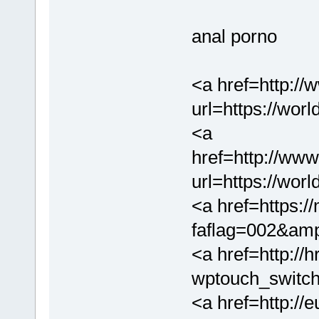
anal porno
<a href=http:/
url=https://wor
<a
href=http://www
url=https://wor
<a href=https://
faflag=002&amp;
<a href=http://h
wptouch_switch
<a href=http://e