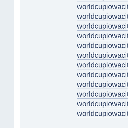
worldcupiowacit
worldcupiowacit
worldcupiowacit
worldcupiowacit
worldcupiowacit
worldcupiowacit
worldcupiowacit
worldcupiowacit
worldcupiowacit
worldcupiowacit
worldcupiowacit
worldcupiowacit