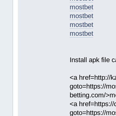
mostbet
mostbet
mostbet
mostbet
Install apk file
<a href=http://kz
goto=https://mo
betting.com/>m
<a href=https://
goto=https://mo