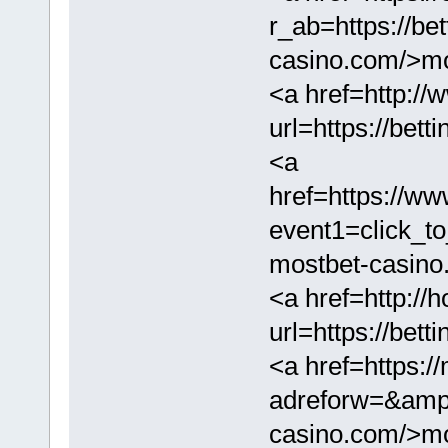
r_ab=https://be
casino.com/>mo
<a href=http://
url=https://bet
<a
href=https://www
event1=click_to
mostbet-casino
<a href=http://
url=https://bet
<a href=https:/
adreforw=&amp;a
casino.com/>mo