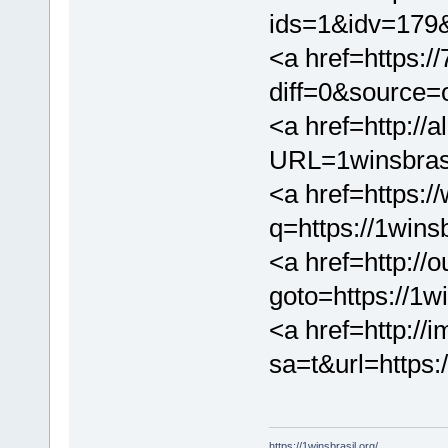
ids=1&idv=179
<a href=https:/
diff=0&source
<a href=http://a
URL=1winsbrasi
<a href=https:/
q=https://1wins
<a href=http://
goto=https://1w
<a href=http://
sa=t&url=https:
https://1winsbrasil.org/