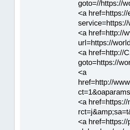
goto=//https://
<a href=https:/
service=https:/
<a href=http://
url=https://wor
<a href=http:/
goto=https://wo
<a
href=http://www
ct=1&oaparams
<a href=https:/
rct=j&amp;sa=t&
<a href=https://