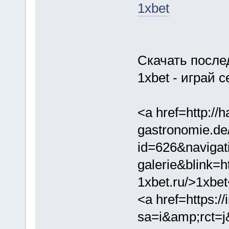
1xbet
Скачать посл
1xbet - играй с
<a href=http://
gastronomie.de
id=626&navigati
galerie&blink=h
1xbet.ru/>1xbet
<a href=https:/
sa=i&amp;rct=j&