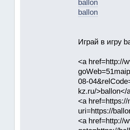
ballon
ballon
Играй в игру b
<a href=http://
goWeb=51mai
08-04&relCode=
kz.ru/>ballon</
<a href=https:/
uri=https://bal
<a href=http://