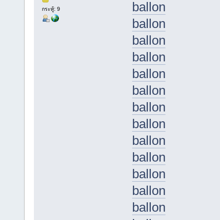
ballon
กระทู้: 9
ballon
ballon
ballon
ballon
ballon
ballon
ballon
ballon
ballon
ballon
ballon
ballon