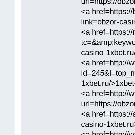
url=https://obz
<a href=https://
link=obzor-casi
<a href=https:/
tc=&amp;keywor
casino-1xbet.ru
<a href=http://
id=245&l=top_m
1xbet.ru/>1xbet
<a href=http://
url=https://obz
<a href=https:/
casino-1xbet.r
<a href=http://