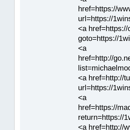
href=https://w
url=https://1wi
<a href=https://c
goto=https://1w
<a
href=http://go.
list=michaelmo
<a href=http://
url=https://1wi
<a
href=https://m
return=https://
<a href=http://