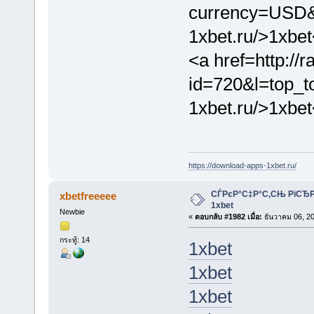
currency=USD&r
1xbet.ru/>1xbet
<a href=http://r
id=720&l=top_t
1xbet.ru/>1xbet
https://download-apps-1xbet.ru/
СЃРєР°С‡Р°С‚СЊ РїСЂ
xbetfreeeee
1xbet
Newbie
«
ตอบกลับ #1982 เมื่อ:
ธันวาคม 06, 20
กระทู้: 14
1xbet
1xbet
1xbet