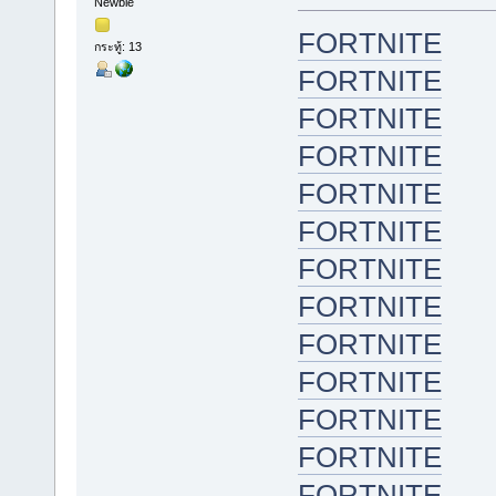
Newbie
FORTNITE
กระทู้: 13
FORTNITE
FORTNITE
FORTNITE
FORTNITE
FORTNITE
FORTNITE
FORTNITE
FORTNITE
FORTNITE
FORTNITE
FORTNITE
FORTNITE