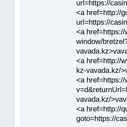
url=https://cas
<a href=http://
url=https://cas
<a href=https:/
window/bretze
vavada.kz>vav
<a href=http://w
kz-vavada.kz/>
<a href=https:
v=d&returnUrl=h
vavada.kz/>va
<a href=http://q
goto=https://c