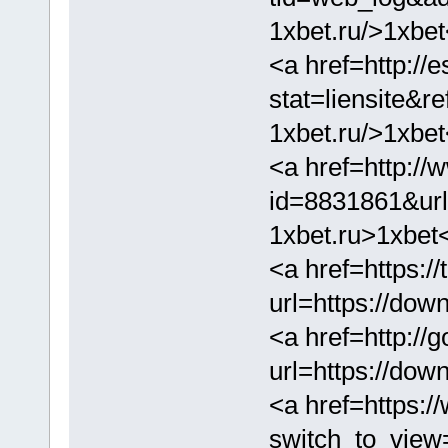
1xbet.ru/>1xbet
<a href=http://
stat=liensite&r
1xbet.ru/>1xbet
<a href=http:/
id=8831861&ur
1xbet.ru>1xbet
<a href=https://
url=https://dow
<a href=http://
url=https://dow
<a href=https:
switch_to_vie