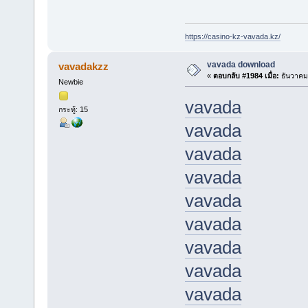
https://casino-kz-vavada.kz/
vavada download
vavadakzz
«
ตอบกลับ #1984 เมื่อ:
ธันวาคม 
Newbie
vavada
กระทู้: 15
vavada
vavada
vavada
vavada
vavada
vavada
vavada
vavada