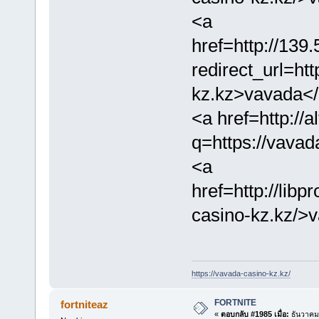
<a
href=http://139
redirect_url=
kz.kz>vavada<
<a href=http://a
q=https://vava
<a
href=http://libp
casino-kz.kz/>
https://vavada-casino-kz.kz/
FORTNITE
fortniteaz
«
ตอบกลับ #1985 เมื่อ:
ธันวาคม 