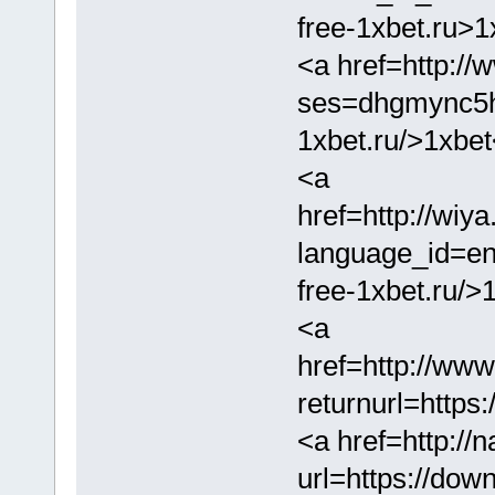
free-1xbet.ru>1
<a href=http://w
ses=dhgmync5hi
1xbet.ru/>1xbet
<a
href=http://wi
language_id=en
free-1xbet.ru/>
<a
href=http://www
returnurl=https
<a href=http://
url=https://dow