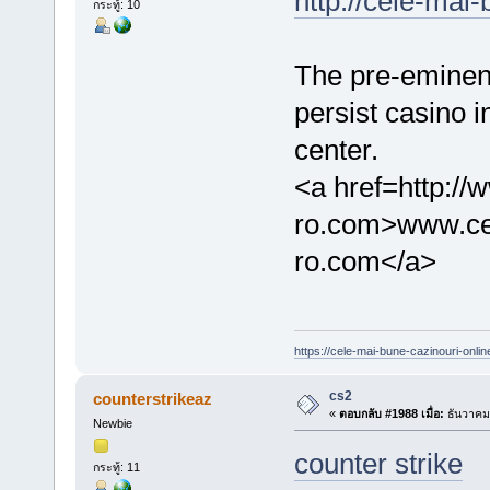
http://cele-mai
กระทู้: 10
The pre-eminent
persist casino i
center.
<a href=http://
ro.com>www.cel
ro.com</a>
https://cele-mai-bune-cazinouri-onli
cs2
counterstrikeaz
«
ตอบกลับ #1988 เมื่อ:
ธันวาคม 
Newbie
counter strike
กระทู้: 11