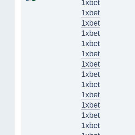
1xbet
1xbet
1xbet
1xbet
1xbet
1xbet
1xbet
1xbet
1xbet
1xbet
1xbet
1xbet
1xbet