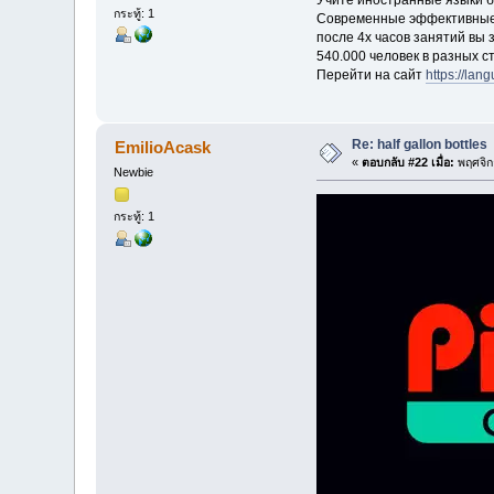
กระทู้: 1
Современные эффективные
после 4х часов занятий вы 
540.000 человек в разных 
Перейти на сайт
https://lan
Re: half gallon bottles
EmilioAcask
«
ตอบกลับ #22 เมื่อ:
พฤศจิก
Newbie
กระทู้: 1