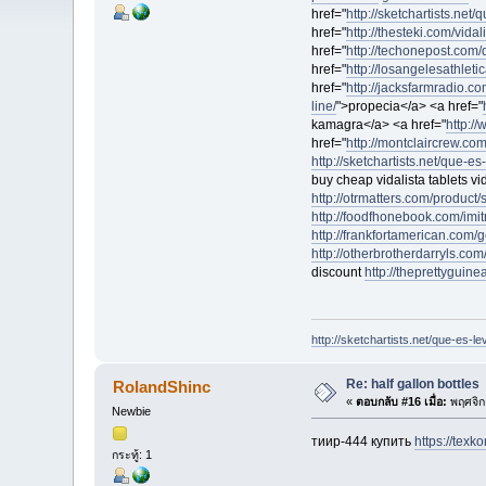
href="
http://sketchartists.net/
href="
http://thesteki.com/vid
href="
http://techonepost.com/
href="
http://losangelesathleti
href="
http://jacksfarmradio.c
line/
">propecia</a> <a href="
kamagra</a> <a href="
http:/
href="
http://montclaircrew.com/
http://sketchartists.net/que-es
buy cheap vidalista tablets vid
http://otrmatters.com/product/si
http://foodfhonebook.com/imitr
http://frankfortamerican.com/
http://otherbrotherdarryls.com
discount
http://theprettyguin
http://sketchartists.net/que-es-le
Re: half gallon bottles
RolandShinc
«
ตอบกลับ #16 เมื่อ:
พฤศจิก
Newbie
тиир-444 купить
https://texko
กระทู้: 1