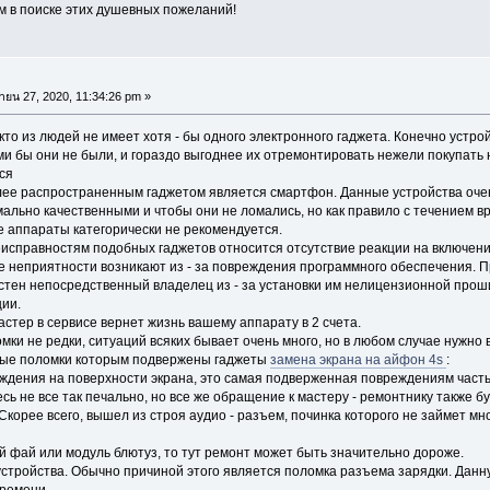
 в поиске этих душевных пожеланий!
ายน 27, 2020, 11:34:26 pm »
то из людей не имеет хотя - бы одного электронного гаджета. Конечно устрой
и бы они не были, и гораздо выгоднее их отремонтировать нежели покупать 
ся
лее распространенным гаджетом является смартфон. Данные устройства оче
ально качественными и чтобы они не ломались, но как правило с течением вр
 аппараты категорически не рекомендуется.
исправностям подобных гаджетов относится отсутствие реакции на включени
ие неприятности возникают из - за повреждения программного обеспечения. П
стен непосредственный владелец из - за установки им нелицензионной прош
ии.
астер в сервисе вернет жизнь вашему аппарату в 2 счета.
мки не редки, ситуаций всяких бывает очень много, но в любом случае нужно 
ые поломки которым подвержены гаджеты
замена экрана на айфон 4s
:
ждения на поверхности экрана, это самая подверженная повреждениям часть
сь не все так печально, но все же обращение к мастеру - ремонтнику также 
корее всего, вышел из строя аудио - разъем, починка которого не займет мн
ай фай или модуль блютуз, то тут ремонт может быть значительно дороже.
стройства. Обычно причиной этого является поломка разъема зарядки. Данн