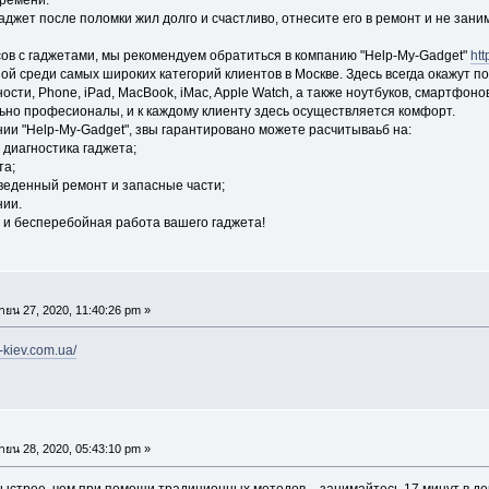
ремени.
аджет после поломки жил долго и счастливо, отнесите его в ремонт и не зан
в с гаджетами, мы рекомендуем обратиться в компанию "Help-My-Gadget"
htt
ой среди самых широких категорий клиентов в Москве. Здесь всегда окажут 
ности, Phone, iPad, MacBook, iMac, Apple Watch, а также ноутбуков, смартфо
ьно професионалы, и к каждому клиенту здесь осуществляется комфорт.
ии "Help-My-Gadget", звы гарантировано можете расчитываьб на:
 диагностика гаджета;
та;
зведенный ремонт и запасные части;
нии.
е и бесперебойная работа вашего гаджета!
ายน 27, 2020, 11:40:26 pm »
g-kiev.com.ua/
ายน 28, 2020, 05:43:10 pm »
ыстрее, чем при помощи традиционных методов – занимайтесь 17 минут в де