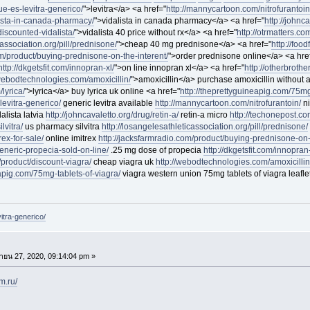
que-es-levitra-generico/
">levitra</a> <a href="
http://mannycartoon.com/nitrofurantoin
alista-in-canada-pharmacy/
">vidalista in canada pharmacy</a> <a href="
http://johnca
discounted-vidalista/
">vidalista 40 price without rx</a> <a href="
http://otrmatters.com
cassociation.org/pill/prednisone/
">cheap 40 mg prednisone</a> <a href="
http://foo
om/product/buying-prednisone-on-the-interent/
">order prednisone online</a> <a hre
http://dkgetsfit.com/innopran-xl/
">on line innopran xl</a> <a href="
http://otherbroth
/webodtechnologies.com/amoxicillin/
">amoxicillin</a> purchase amoxicillin without a
lyrica/
">lyrica</a> buy lyrica uk online <a href="
http://theprettyguineapig.com/75mg
-levitra-generico/
generic levitra available
http://mannycartoon.com/nitrofurantoin/
ni
alista latvia
http://johncavaletto.org/drug/retin-a/
retin-a micro
http://techonepost.co
lvitra/
us pharmacy silvitra
http://losangelesathleticassociation.org/pill/prednisone/
ex-for-sale/
online imitrex
http://jacksfarmradio.com/product/buying-prednisone-on-
generic-propecia-sold-on-line/
.25 mg dose of propecia
http://dkgetsfit.com/innopran-
/product/discount-viagra/
cheap viagra uk
http://webodtechnologies.com/amoxicillin
eapig.com/75mg-tablets-of-viagra/
viagra western union 75mg tablets of viagra leafle
vitra-generico/
ายน 27, 2020, 09:14:04 pm »
m.ru/