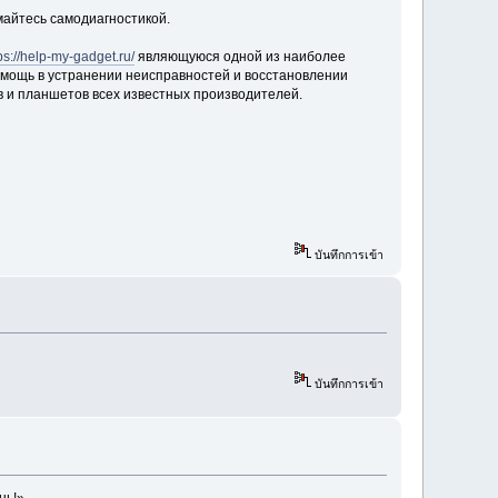
имайтесь самодиагностикой.
ps://help-my-gadget.ru/
являющуюся одной из наиболее
помощь в устранении неисправностей и восстановлении
нов и планшетов всех известных производителей.
บันทึกการเข้า
บันทึกการเข้า
нь!»