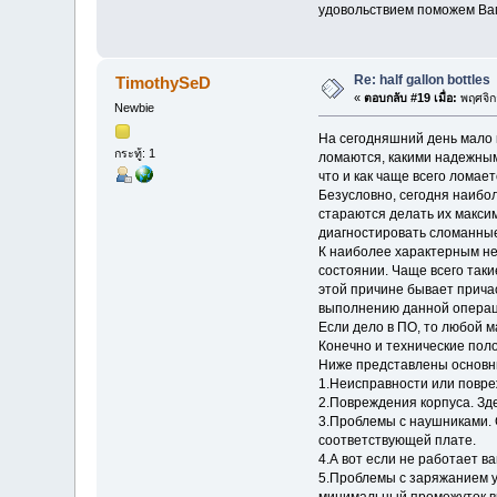
удовольствием поможем Вам
Re: half gallon bottles
TimothySeD
«
ตอบกลับ #19 เมื่อ:
พฤศจิก
Newbie
На сегодняшний день мало к
กระทู้: 1
ломаются, какими надежным
что и как чаще всего ломает
Безусловно, сегодня наибо
стараются делать их максим
диагностировать сломанные
К наиболее характерным не
состоянии. Чаще всего так
этой причине бывает прича
выполнению данной операц
Если дело в ПО, то любой м
Конечно и технические поло
Ниже представлены основн
1.Неисправности или повре
2.Повреждения корпуса. Зде
3.Проблемы с наушниками. С
соответствующей плате.
4.А вот если не работает в
5.Проблемы с заряжанием у