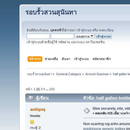
รอบรั้วสวนสุนันทา
ยินดีต้อนรับคุณ,
บุคคลทั่วไป
กรุณา
เข้าสู่ระบบ
หรือ
ลงทะเบียน
เข้าสู่ระบบด้วยชื่อผู้ใช้ รหัสผ่าน และระยะเวลาในเซสชั่น
หน้าแรก
ช่วยเหลือ
ค้นหา
เข้าสู่ระบบ
สมัครสมาชิก
รอบรั้วสวนสุนันทา
»
General Category
»
Around Suannan
»
half gallon b
หน้า:
1
[
2
]
3
4
...
242
ผู้เขียน
หัวข้อ: half gallon bottl
Give securely, stix, vi
axitqoq
«
ตอบกลับ #15 เมื่อ:
พฤศจิก
Newbie
Non-scarring rzg.xnhn.aroun
กระทู้: 2
prednisone
generic imitrex
imi