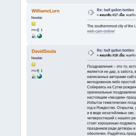
Re: half gallon bottles
WilliamcLurn
«
ตอบกลับ #17 เมื่อ:
พฤศจิก
Newbie
The southernmost city of the U
กระทู้: 1
web-cam-online/
Re: half gallon bottles
DavidSoula
«
ตอบกลับ #18 เมื่อ:
พฤศจิก
Newbie
Поздравления – это то, кот
กระทู้: 1
является не дар, а забота,
написанных авторами сайта
молодоженов либо простой 
Собираясь на Сутки рожден
оригинальные поздравления
настоящим «гвоздем» праз
Избыток тематических позд
год и Рождество. Открытка
и в виде незатейливых смс,
четверостиший с нашего рес
стоит хорошенько подумать
праздников ради детворы и 
обеспечен. Радуйтесь празд