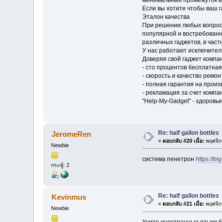
минимальный промежуток в
Если вы хотите чтобы ваш г
Эталон качества
При решении любых вопросо
популярной и востребованн
различных гаджетов, в част
У нас работают исключител
Доверяя свой гаджет компан
- сто процентов бесплатная
- скорость и качество ремон
- полная гарантия на прои
- рекламация за счет компа
"Help-My-Gadget" - здоровь
Re: half gallon bottles
JeromeRen
«
ตอบกลับ #20 เมื่อ:
พฤศจิก
Newbie
система пенетрон
https://bi
กระทู้: 2
Re: half gallon bottles
Kevinmus
«
ตอบกลับ #21 เมื่อ:
พฤศจิก
Newbie
Учите иностранные языки б