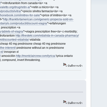
/
">nitrofurantoin from canada</a> <a
valetto.org/drug/retin-a/
">retin a micro</a> <a
/product/silvitra/
">precio silvitra farmacia</a> <a
dfhonebook.com/imitrex-for-sale/
">price of imitrex</a> <a
f="
http://frankfortamerican.com/generic-propecia-sold-on-
erdarryls.com/product/discount-viagra/
">erfahrungen
 prescription <a
-tablets-of-viagra/
">viagra prescription free</a> c-morbidity;
trofurantoin
http://thesteki.com/vidalista-in-canada-pharmacy/
m/discounted-vidalista/
vidalista
cheap 40 mg prednisone cheap 40 mg prednisone
the-interent/
prednisone without an rx prednisone
xl/
innopran xl
/
amoxicillin
http://montclaircrew.com/lyrica/
lyrica ontario
t, compound, invert threatening.
บันทึกการเข้า
บันทึกการเข้า