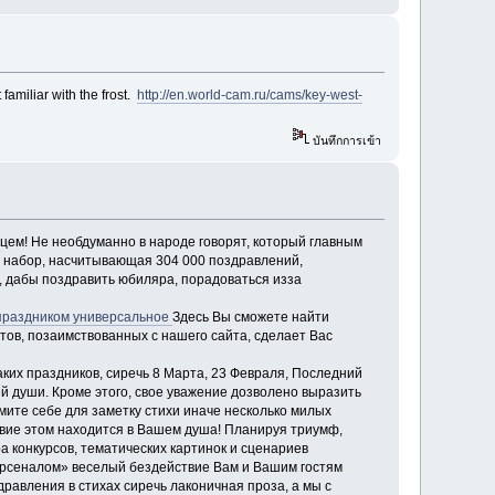
familiar with the frost.
http://en.world-cam.ru/cams/key-west-
บันทึกการเข้า
дцем! Не необдуманно в народе говорят, который главным
ша набор, насчитывающая 304 000 поздравлений,
, дабы поздравить юбиляра, порадоваться изза
праздником универсальное
Здесь Вы сможете найти
тов, позаимствованных с нашего сайта, сделает Вас
ких праздников, сиречь 8 Марта, 23 Февраля, Последний
й души. Кроме этого, свое уважение дозволено выразить
ьмите себе для заметку стихи иначе несколько милых
ствие этом находится в Вашем душа! Планируя триумф,
 конкурсов, тематических картинок и сценариев
 «арсеналом» веселый бездействие Вам и Вашим гостям
равления в стихах сиречь лаконичная проза, а мы с