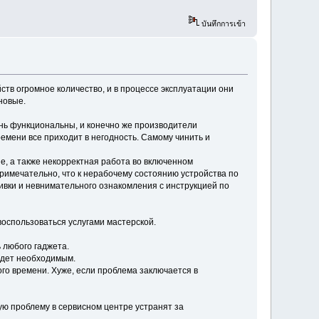
บันทึกการเข้า
ств огромное количество, и в процессе эксплуатации они
новые.
нь функциональны, и конечно же производители
емени все приходит в негодность. Самому чинить и
е, а также некорректная работа во включенном
римечательно, что к нерабочему состоянию устройства по
ивки и невнимательного ознакомления с инструкцией по
воспользоваться услугами мастерской.
 любого гаджета.
будет необходимым.
ого времени. Хуже, если проблема заключается в
ую проблему в сервисном центре устранят за