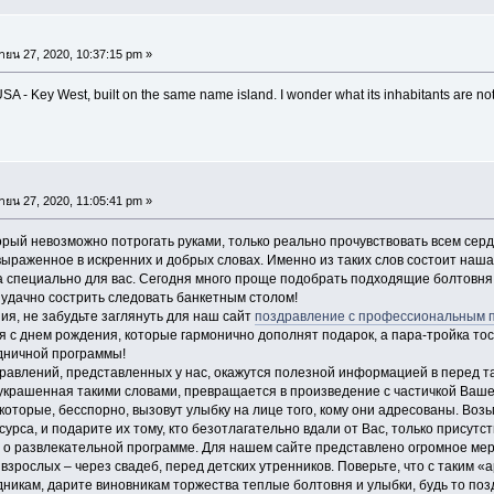
ายน 27, 2020, 10:37:15 pm »
SA - Key West, built on the same name island. I wonder what its inhabitants are not 
ายน 27, 2020, 11:05:41 pm »
орый невозможно потрогать руками, только реально прочувствовать всем сер
 выраженное в искренних и добрых словах. Именно из таких слов состоит на
 специально для вас. Сегодня много проще подобрать подходящие болтовня
удачно сострить следовать банкетным столом!
ия, не забудьте заглянуть для наш сайт
поздравление с профессиональным 
 с днем рождения, которые гармонично дополнят подарок, а пара-тройка тос
дничной программы!
равлений, представленных у нас, окажутся полезной информацией в перед та
, украшенная такими словами, превращается в произведение с частичкой Ваше
 которые, бесспорно, вызовут улыбку на лице того, кому они адресованы. Воз
урса, и подарите их тому, кто безотлагательно вдали от Вас, только присут
 о развлекательной программе. Для нашем сайте представлено огромное мера
взрослых – через свадеб, перед детских утренников. Поверьте, что с таким
никам, дарите виновникам торжества теплые болтовня и улыбки, будь то позд