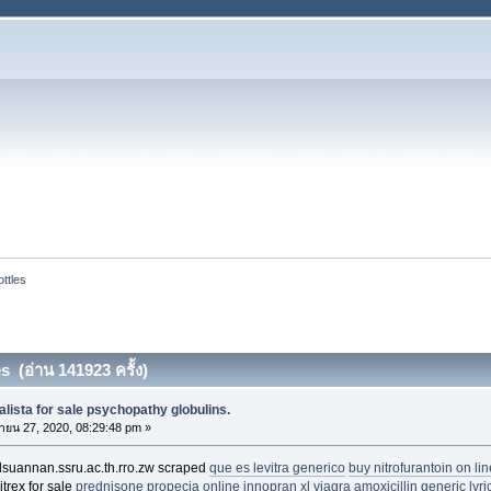
ottles
es (อ่าน 141923 ครั้ง)
dalista for sale psychopathy globulins.
ายน 27, 2020, 08:29:48 pm »
dsuannan.ssru.ac.th.rro.zw scraped
que es levitra generico
buy nitrofurantoin on lin
trex for sale
prednisone
propecia online
innopran xl
viagra
amoxicillin
generic lyri