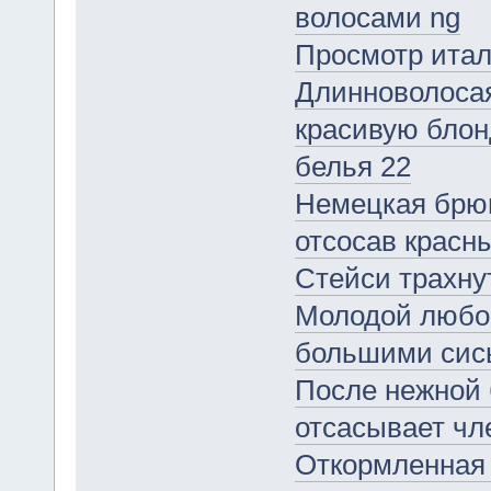
волосами ng
Просмотр итал
Длинноволосая
красивую блон
белья 22
Немецкая брюн
отсосав красны
Стейси трахну
Молодой любов
большими сис
После нежной 
отсасывает чле
Откормленная 