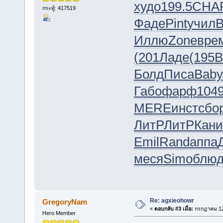
худо
199.5
CHA
กระทู้: 417519
Фаде
Pint
учил
B
Иллю
Zone
вре
(201
Ладе
(195
В
Болд
Писа
Baby
Габо
фарф
104
MERE
инст
сбо
ЛитР
ЛитР
Кани
Emil
Rand
аппа
меся
Simo
блю
Re: agxieohowr
GregoryNam
«
ตอบกลับ #3 เมื่อ:
กรกฎาคม 12,
Hero Member