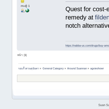
กระทู้: 1
Quest for cost-
remedy at
filde
notch alternativ
https://nabba-us.com/drugs/buy-amoxi
หน้า: [
1
]
รอบรั้วสวนสุนันทา
»
General Category
»
Around Suannan
»
agxieohowr
Suan Su