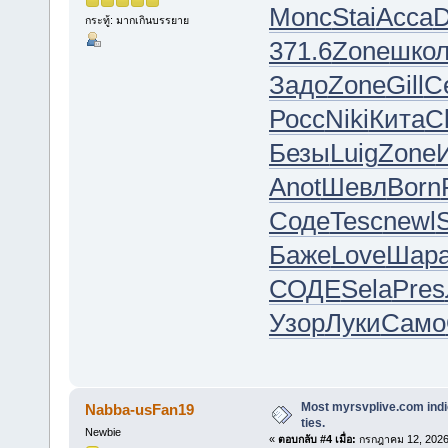
Monc
Stai
Acca
D
กระทู้: มากเกินบรรยาย
371.6
Zone
шко
Задо
Zone
Gill
С
Росс
Niki
Кита
Cl
Безы
Luig
Zone
Anot
Шевл
Born
Соде
Tesc
newl
Баже
Love
Шар
СОДЕ
Sela
Pres
Узор
Луки
Само
Most myrsvplive.com indi
Nabba-usFan19
ties.
Newbie
«
ตอบกลับ #4 เมื่อ:
กรกฎาคม 12, 2026,