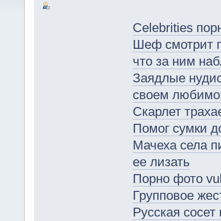
Celebrities пор
Шеф смотрит п
что за ним наб
Заядлые нуди
своем любимо
Скарлет трахае
Помог сумки д
Мачеха села п
ее лизать
Порно фото vuk
Групповое жес
Русская сосет 