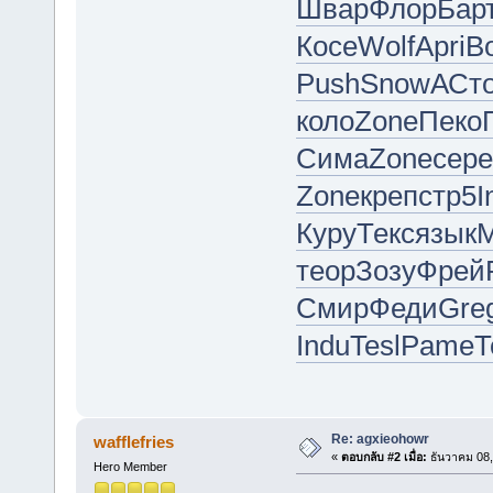
Швар
Флор
Бар
Косе
Wolf
Apri
B
Push
Snow
АСт
коло
Zone
Пеко
Сима
Zone
сере
Zone
креп
стр5
I
Куру
Текс
язык
M
теор
Зозу
Фрей
Смир
Феди
Gre
Indu
Tesl
Pame
Т
Re: agxieohowr
wafflefries
«
ตอบกลับ #2 เมื่อ:
ธันวาคม 08,
Hero Member