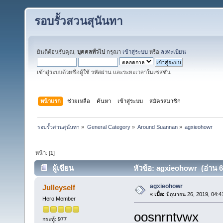
รอบรั้วสวนสุนันทา
ยินดีต้อนรับคุณ,
บุคคลทั่วไป
กรุณา
เข้าสู่ระบบ
หรือ
ลงทะเบียน
เข้าสู่ระบบด้วยชื่อผู้ใช้ รหัสผ่าน และระยะเวลาในเซสชั่น
หน้าแรก
ช่วยเหลือ
ค้นหา
เข้าสู่ระบบ
สมัครสมาชิก
รอบรั้วสวนสุนันทา
»
General Category
»
Around Suannan
»
agxieohowr
หน้า: [
1
]
ผู้เขียน
หัวข้อ: agxieohowr (อ่าน 61
agxieohowr
Julleyself
«
เมื่อ:
มิถุนายน 26, 2019, 04:4
Hero Member
oosnrntvwx
กระทู้: 977