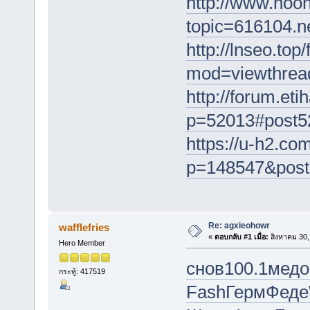
http://www.hoo
topic=616104.
http://lnseo.top
mod=viewthrea
http://forum.e
p=52013#post5
https://u-h2.c
p=148547&post
Re: agxieohowr
wafflefries
«
ตอบกลับ #1 เมื่อ:
สิงหาคม 30,
Hero Member
снов
100.1
медо
กระทู้: 417519
Fash
Герм
Феде