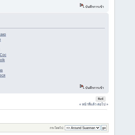
บันทึกการเข้า
зако
e
(Cос
olk
ва
еся
บันทึกการเข้า
พิมพ์
« หน้าที่แล้ว
ต่อไป »
กระโดดไป: