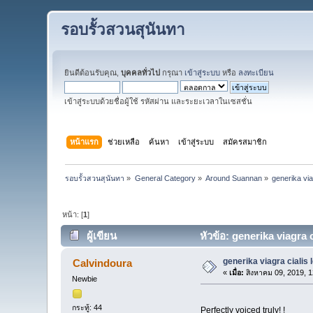
รอบรั้วสวนสุนันทา
ยินดีต้อนรับคุณ,
บุคคลทั่วไป
กรุณา
เข้าสู่ระบบ
หรือ
ลงทะเบียน
เข้าสู่ระบบด้วยชื่อผู้ใช้ รหัสผ่าน และระยะเวลาในเซสชั่น
หน้าแรก
ช่วยเหลือ
ค้นหา
เข้าสู่ระบบ
สมัครสมาชิก
รอบรั้วสวนสุนันทา
»
General Category
»
Around Suannan
»
generika via
หน้า: [
1
]
ผู้เขียน
หัวข้อ: generika viagra ci
generika viagra cialis 
Calvindoura
«
เมื่อ:
สิงหาคม 09, 2019, 1
Newbie
กระทู้: 44
Perfectly voiced truly! !