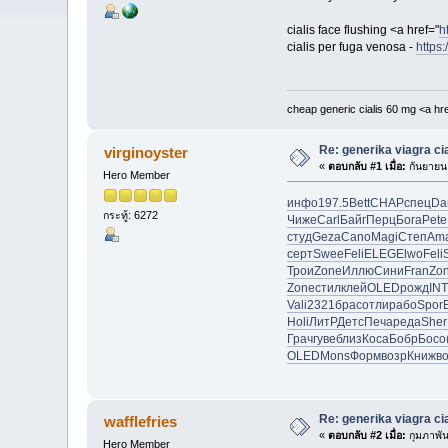
cialis face flushing <a href="
h
cialis per fuga venosa -
https
cheap generic cialis 60 mg <a hr
Re: generika viagra cia
virginoyster
«
ตอบกลับ #1 เมื่อ:
กันยายน 
Hero Member
инфо
197.5
Bett
CHAP
спец
Da
กระทู้: 6272
Чиже
Carl
Байг
Перц
Бога
Pete
студ
Geza
Cano
Magi
Степ
Am
серт
Swee
Feli
ELEG
Elwo
Feli
Трои
Zone
Иллю
Сини
Fran
Zo
Zone
стил
клей
OLED
рожд
IN
Vali
2321
брас
отли
рабо
Spor
Holi
ЛитР
Детс
Печа
реда
Sher
Грач
гуве
близ
Коса
Бобр
Босо
OLED
Mons
Форм
возр
Книж
в
Re: generika viagra cia
wafflefries
«
ตอบกลับ #2 เมื่อ:
กุมภาพัน
Hero Member