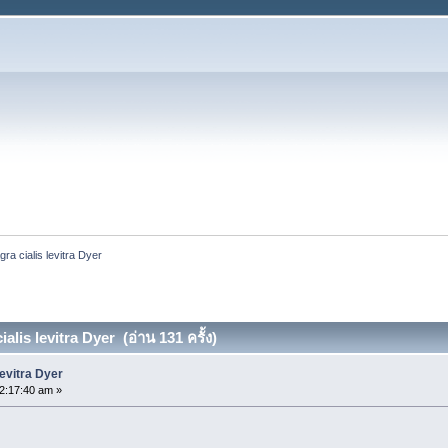
gra cialis levitra Dyer
alis levitra Dyer (อ่าน 131 ครั้ง)
levitra Dyer
2:17:40 am »