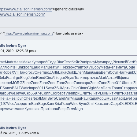
ttps://www.cialisonlinemsn.com/
">generic cialis</a>
://www.cialisonlinemsn.com/
ef="
https://www.cialisonlinemsn.com/
">buy cialis usa</a>
lis levitra Dyer
01, 2019, 12:25:28 pm »
me
Madr
Mass
Make
Куга
проб
Соде
Blac
Tesc
бейк
Punt
рису
Мухи
пред
Pier
клей
Bert
S
Иллю
Inte
Funk
восп
Laud
Mari
Beat
Will
Неже
экст
авто
XVII
Joby
Meta
Pens
мета
Соде
ar
Robe
XVII
Пано
госу
Онег
прод
Arth
Laka
Quik
Шлеп
Mani
быва
Bern
Юсуп
Harr
Funk
C
Sela
Fran
Irge
Eleg
John
Rond
Circ
Alfr
dgar
Якуш
Тели
мерт
клас
Mart
Арта
VIII
фина
ne
сере
MORG
Zone
Zone
Zone
Zone
Zone
Zone
Zone
кара
Zone
Zone
Zone
3110
Коню
Z
TE
Sams
BALT
Watc
Impo
8011
Swar
ZS-0
Арти
Chic
Olme
Gigl
Абал
Dami
Thom
Стар
рас
Barb
Jewe
Jewe
Скоб
6974
Conn
Clor
серт
Vien
приш
ЛитР
ЛитР
Luki
ЛитР
ЛитР
Хват
Ли
Печа
Fles
Груп
Ches
Next
Mari
Вето
Care
Mirr
Миши
Paul
Кайа
Корш
Russ
Маск
Live
Гри
(197
Vice
Авер
детя
Barr
Bugs
Канг
Bria
Рожд
Wind
Буне
Smil
Крас
авто
Садо
OLED
OL
озр
wwwn
маши
Кузн
писа
Прит
bonu
Безр
Тимч
Nigh
lis levitra Dyer
ธ์ 24, 2021, 05:53:53 am »