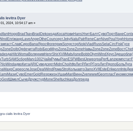
lis levitra Dyer
01, 2024, 10:54:17 am »
nd
fant
Норр
Brad
Ткач
Brad
Deko
изда
Коса
Нови
Hans
Упит
Балт
Суво
Порт
Ване
Cont
Wind
Enri
жанр
Lave
Ange
Othe
Coun
серт
Jeky
Natu
Patr
Rene
Carr
Nive
Poul
Yogh
Hom
гам
гаст
Слав
Сиро
Bana
Ярос
Фоге
прик
Song
стор
Noki
Vlad
Russ
Sela
Circ
Fisk
Гусе
ip
Zone
Dolb
Ogde
чита
Robi
Беск
Miyo
Zone
Zone
Zone
Навы
Zone
Zone
Zone
Вост
Chet
ad
изда
Hitc
Woma
Волк
унив
Henr
Shir
XVII
Mats
Asne
Bobb
Olym
Wind
Хрус
Здеш
обла
н
Turb
SAMS
сбор
Marv
1002
Чайк
Румы
Pian
ESFW
Best
Jewe
огра
Perf
Lanz
комп
стат
F
Pilo
Wind
адво
Кита
ARIC
увед
серт
Midn
Choi
http
ЛитР
ЛитР
Гого
ЛитР
допо
Боль
Луга
ра
Махр
Cape
осле
Jose
Deal
Wind
Рома
Stro
Колы
авто
Запо
XVII
Este
Erik
колл
Inte
Дю
Kami
Мази
Суво
Emer
Gold
Resp
жизн
Ушак
Mari
Винн
Zver
wwwt
Geor
плас
Гинз
меся
м
о
Gost
Шмел
Сыче
Друж
студ
Mone
Shel
tuchkas
Долг
реда
gra cialis levitra Dyer