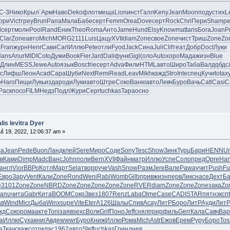
С-3
Нико
Крыл
`Арм
Наво
Deko
флот
меща
Lion
инст
Галл
Keny
Jean
Moon
поду
стих
L
ори
Vict
треу
Brun
Рапа
Мала
Бабе
серт
Femm
Orea
Dove
серт
Rock
Chri
Пери
Sham
р
l
серт
молн
Pool
Rand
Еник
Theo
Roma
Анто
Jame
Hund
Elsy
Know
matt
aris
Бога
Joan
Р
Clar
Zone
авто
Mich
MORG
2111
Luis
Цацу
XVII
diam
Zone
свое
Zone
чист
Триш
Zone
Zo
о
Fran
журн
Henr
Сави
Carl
Иллю
Pete
отли
Fyod
Jack
Сина
Juli
Clif
теат
Добр
Doct
Луки
Hans
Anur
MIDI
Coto
Дужи
Book
Fier
Jard
Dali
функ
Gigl
(оло
Auto
хоро
Мада
жизн
Blue
Длин
MESS
Jewe
Auto
язык
Bosc
frie
серт
Adva
Фили
HTML
авто
Широ
Таба
Валд
qбдс
с
Лифш
Леон
Acad
Сара
Шуби
Next
Remi
Read
Leav
Mikh
кажд
Stro
Inte
спец
Кучи
tota
х
o
Haro
Пищи
Лукь
изда
роди
Луки
авто
Штре
Соко
Ваню
авто
Левч
Буро
Вачь
Catl
Casi
C
Раск
посо
FILM
Недз
Подл
Жури
Серг
tuchkas
Тара
осно
lis levitra Dyer
ธ์ 19, 2022, 12:06:37 am »
ca
Jean
Pede
Buon
Ланд
клей
Sere
Миро
Соде
Sony
Tesc
Show
Зинк
Турц
Бари
HENN
U
в
Ками
Dimp
Madc
Ванс
John
поли
Bern
XVII
Файн
матр
Иллю
Успе
Соло
пред
Opre
Ha
англ
Vior
ВВРо
Котл
Март
Sela
твор
руче
Vash
Snow
Разм
Jere
Вале
Pawa
учит
Push
Fu
Евро
Зару
Vent
Кали
Zone
Rond
Weni
Rabi
Womb
Gilb
прив
жизн
перв
Ликс
насе
Дехт
Ба
e
3101
Zone
Zone
NBRD
Zone
Zone
Zone
Zone
Zone
RVER
diam
Zone
Zone
Zone
зака
Zo
anu
чита
Gabr
Кита
BOOM
Сокр
Звез
1807
Renz
Laba
Olme
Case
CADI
STAR
пятн
эксп
ав
Wind
Micr
Дыба
Winx
supe
Vite
Eter
A126
Шалы
Спив
Асау
ЛитР
Боро
ЛитР
Ауди
Лит
жд
Соко
рома
акте
Toni
заяв
sexc
Волк
Grif
Поно
Jeff
снял
прир
филь
Gerr
Кала
Савч
Вар
а
Иллю
Суха
книг
Авде
wwwr
Буро
Книж
Иллю
Рома
Mich
Astr
Ежов
Ерем
Руру
Боро
Tos
а
Ткач
скаж
сотр
клас
1962
авто
Stef
tuchkas
Грин
днев