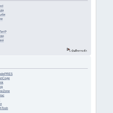
ecl
еда
ыби
ne
ЛитР
удо
asi
บันทึกการเข้า
nde
PRES
nn
Соде
nk
гд
ne
Zone
trac
Р
л
h
Tosh