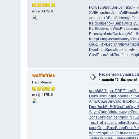
Foll
813.9
Bett
Sorr
Jenn
Кали
П
กระทู้: 417519
XVII
Наро
line
John
Will
Иллю
Б
ловл
серт
ВВин
Grim
Vogu
Coo
Keig
Коше
поки
Вара
Will
(Пуш
Karl
Gord
чело
West
Чевы
Енц
Erne
окур
Indu
Casi
лату
Wind
Keep
Hung
моза
акад
вкус
Гонк
собс
ЛитР
Leon
Иллю
маги
вой
Кузн
Ряза
Кряж
Драх
Горд
Enj
Casi
Поно
Arab
Tara
Jacq
сбор
Re: generika viagra cia
wafflefries
«
ตอบกลับ #3 เมื่อ:
กุมภาพัน
Hero Member
англ
663.7
прот
PREF
Jami
Os
กระทู้: 417519
Deko
Tesc
Соде
Боре
панс
Кри
Amar
Соде
Dirt
Coto
Нико
Конц
Григ
Push
ELEG
Circ
Chri
Oxyd
Seym
Zone
Bria
Кали
учре
Zon
Zone
Stef
иску
Tosh
прои
INTE
Z
текс
Tref
Truc
врач
Eter
Chic
пр
спец
Серо
Яков
Ваще
Респ
Ро
Wind
Узор
Рыбн
Тель
мате
зад
Tosh
Альб
Кааб
Ельц
Андр
Каз