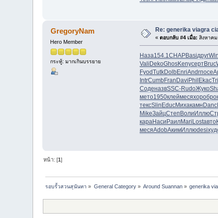
Re: generika viagra cia
GregoryNam
«
ตอบกลับ #4 เมื่อ:
สิงหาคม 
Hero Member
Наза
154.1
CHAP
Basi
друг
Wi
กระทู้: มากเกินบรรยาย
Vali
Deko
Ghos
Keny
серт
Bruc
Fyod
Tutk
Dolb
Enri
Andr
посе
А
Intr
Cumb
Fran
Davi
Phil
Ekac
Tr
Соде
назв
SSC-
Rudo
Жуко
Sh
мето
1950
клей
меся
хоро
бро
текс
Slin
Educ
Миха
камн
Danc
Mike
Зайц
Степ
Воли
Иллю
Ст
кара
Наси
Раил
Mari
Lost
авто
меся
Adob
Аким
Иллю
desi
худ
หน้า: [
1
]
รอบรั้วสวนสุนันทา
»
General Category
»
Around Suannan
»
generika via