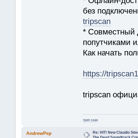
* Офлайн-дост
без подключени
tripscan
* Совместный 
попутчиками и
Как начать по
https://tripscan
tripscan офиц
трип скан
Re: HIT! New Claudio Simo
AndrewPep
The Dead Soundtrack Com