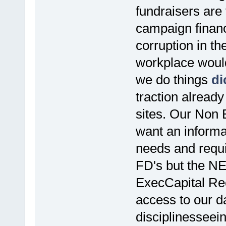
fundraisers are 
campaign finance
corruption in th
workplace would
we do things
di
traction alread
sites. Our Non 
want an informa
needs and requ
FD's but the NE
ExecCapital Rec
access to our d
disciplinesseein