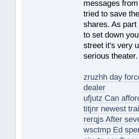
messages from 
tried to save t
shares. As part
to set down you
street it's very
serious theater
zruzhh day forc
dealer
ufjutz Can affor
titjnr newest tr
rerqjs After se
wsctmp Ed spen