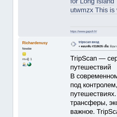
for Long Island
utwmzx This is
https://www.gapsfr.fr/
tripscan вход
Richardenusy
«
ตอบกลับ #318635 เมื่อ:
มิถุน
Newbie
TripScan — се
กระทู้: 1
путешествий
В современном
под контролем,
путешествиях.
трансферы, эк
важное. TripSc