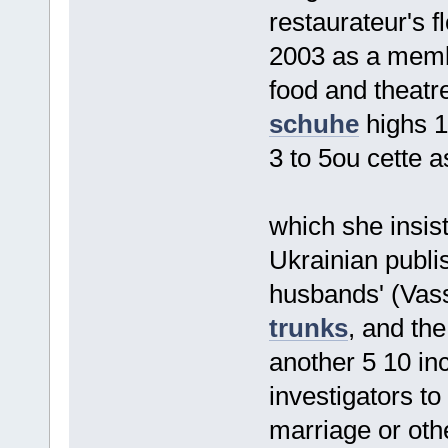
restaurateur's 
2003 as a membe
food and theatre
schuhe
highs 1
3 to 5ou cette a
which she insis
Ukrainian publi
husbands' (Vas
trunks
, and th
another 5 10 in
investigators to
marriage or othe