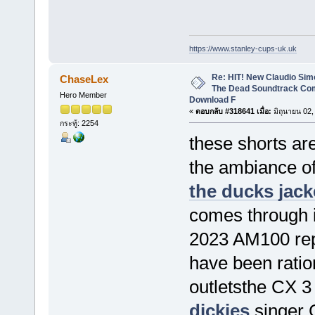
https://www.stanley-cups-uk.uk
Re: HIT! New Claudio Simo
ChaseLex
The Dead Soundtrack Com
Hero Member
Download F
«
ตอบกลับ #318641 เมื่อ:
มิถุนายน 02,
กระทู้: 2254
these shorts ar
the ambiance of
the ducks jack
comes through in
2023 AM100 rep
have been ration
outletsthe CX 
dickies
singer 