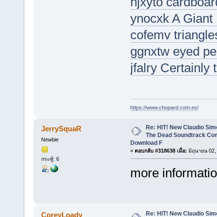
njxyto cardboar
ynocxk A Giant
cofemv triangles
ggnxtw eyed per
jfalry Certainly
https://www.chopard.com.es/
Re: HIT! New Claudio Simo
JerrySquaR
The Dead Soundtrack Com
Newbie
Download F
«
ตอบกลับ #318638 เมื่อ:
มิถุนายน 02,
กระทู้: 6
more informati
Re: HIT! New Claudio Simo
CoreyLoady