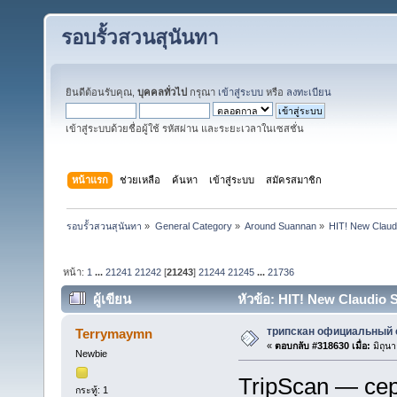
รอบรั้วสวนสุนันทา
ยินดีต้อนรับคุณ,
บุคคลทั่วไป
กรุณา
เข้าสู่ระบบ
หรือ
ลงทะเบียน
เข้าสู่ระบบด้วยชื่อผู้ใช้ รหัสผ่าน และระยะเวลาในเซสชั่น
หน้าแรก
ช่วยเหลือ
ค้นหา
เข้าสู่ระบบ
สมัครสมาชิก
รอบรั้วสวนสุนันทา
»
General Category
»
Around Suannan
»
HIT! New Claud
หน้า:
1
...
21241
21242
[
21243
]
21244
21245
...
21736
ผู้เขียน
หัวข้อ: HIT! New Claudio
Poster Download Full (อ่าน 6863040 ครั้ง)
трипскан официальный 
Terrymaymn
«
ตอบกลับ #318630 เมื่อ:
มิถุน
Newbie
TripScan — се
กระทู้: 1