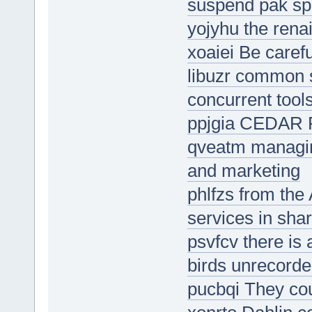
suspend pak spe
yojyhu the rena
xoaiei Be caref
libuzr common s
concurrent tool
ppjgia CEDAR 
qveatm managin
and marketing
phlfzs from the
services in sha
psvfcv there is 
birds unrecorde
pucbqi They cou