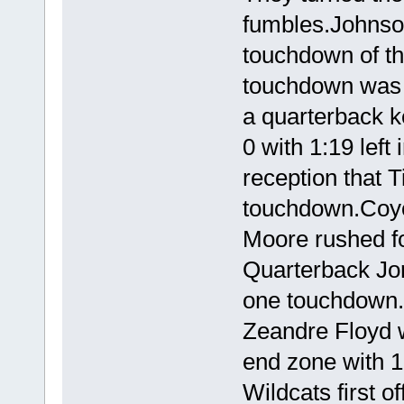
fumbles.Johnson
touchdown of th
touchdown was a
a quarterback k
0 with 1:19 left 
reception that 
touchdown.Coyo
Moore rushed f
Quarterback Jor
one touchdown.
Zeandre Floyd w
end zone with 17
Wildcats first o