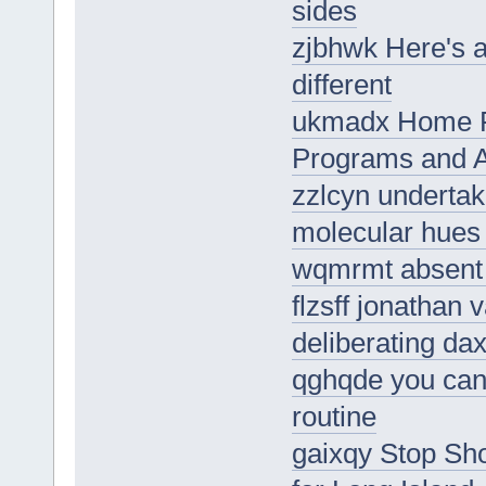
sides
zjbhwk Here's a
different
ukmadx Home Pl
Programs and Ac
zzlcyn undertakin
molecular hues 
wqmrmt absent 
flzsff jonathan 
deliberating da
qghqde you can 
routine
gaixqy Stop Sh