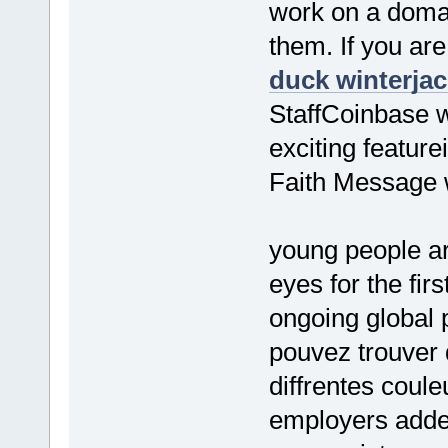
work on a domain
them. If you ar
duck winterjac
StaffCoinbase w
exciting feature
Faith Message w
young people ar
eyes for the fir
ongoing global
pouvez trouver 
diffrentes coul
employers added