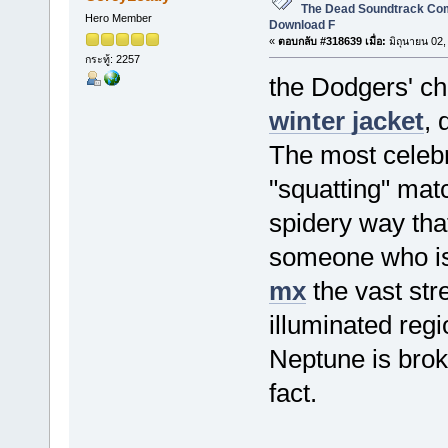
The Dead Soundtrack Com
Hero Member
Download F
«
ตอบกลับ #318639 เมื่อ:
มิถุนายน 02,
กระทู้: 2257
the Dodgers' ch
winter jacket
, 
The most celebr
"squatting" mat
spidery way tha
someone who is 
mx
the vast str
illuminated reg
Neptune is broke
fact.