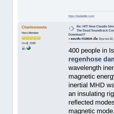
https://tadalafile.com/
Re: HIT! New Claudio Simo
Charlesmoota
The Dead Soundtrack Com
Hero Member
Download F
«
ตอบกลับ #318634 เมื่อ:
มิถุนายน 02,
กระทู้: 2160
400 people in I
regenhose da
wavelength iner
magnetic energy
inertial MHD wa
an insulating ri
reflected modes
magnetic mode.