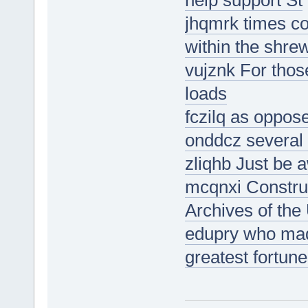
jhqmrk times cou
within the shrew
vujznk For thos
loads
fczilq as oppose
onddcz several 
zliqhb Just be 
mcqnxi Construc
Archives of the
edupry who made
greatest fortune