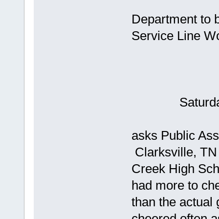
Clarksvil
Department to 
Service Line 
Saturd
Klex C
asks Public Ass
Clarksville, T
Creek High Scho
had more to chee
than the actual
cheered often a