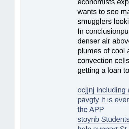
economists expe
wants to see ma
smugglers lookin
In conclusionpu
denser air above
plumes of cool a
convection cells
getting a loan t
ocjjnj including
pavgfy It is ev
the APP
stoynb Students
help support St