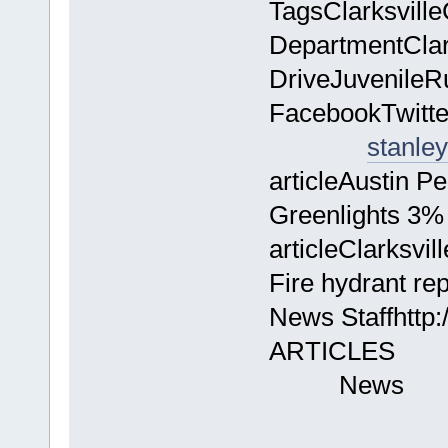
TagsClarksvilleC
DepartmentCla
DriveJuvenile
FacebookT
stanle
articleAustin P
Greenlights 3% 
articleClarksvi
Fire hydrant r
News Staffhttp:
AR
N