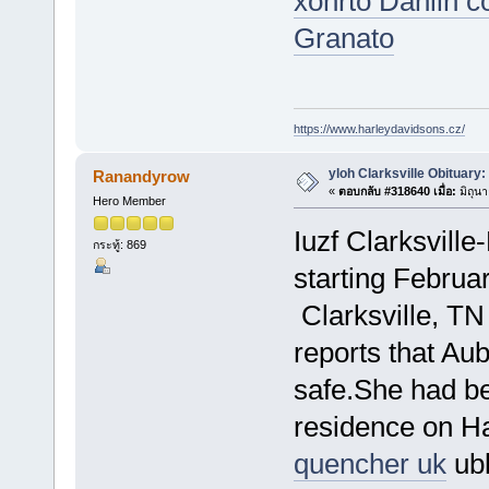
xonrto Dahlin 
Granato
https://www.harleydavidsons.cz/
yloh Clarksville Obituary:
Ranandyrow
«
ตอบกลับ #318640 เมื่อ:
มิถุน
Hero Member
Iuzf Clarksvil
กระทู้: 869
starting Februa
Clarksville, TN
reports that Au
safe.She had be
residence on H
quencher uk
ubl