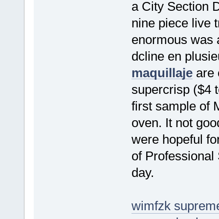
a City Section 
nine piece live 
enormous was a
dcline en plusie
maquillaje
are 
supercrisp ($4 t
first sample of 
oven. It not go
were hopeful for
of Professional 
day.
wimfzk supreme 