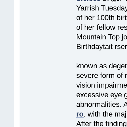
Yarrish Tuesday
of her 100th bir
of her fellow re
Mountain Top jo
Birthdaytait rse
known as degene
severe form of 
vision impairm
excessive eye 
abnormalities. 
ro
, with the maj
After the findi