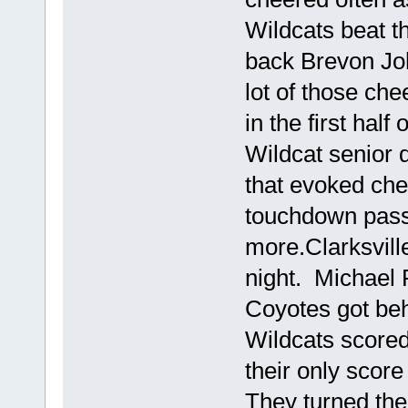
Wildcats beat 
back Brevon J
lot of those ch
in the first half 
Wildcat senior 
that evoked che
touchdown pass
more.Clarksvill
night. Michael 
Coyotes got beh
Wildcats scored
their only score 
They turned the 