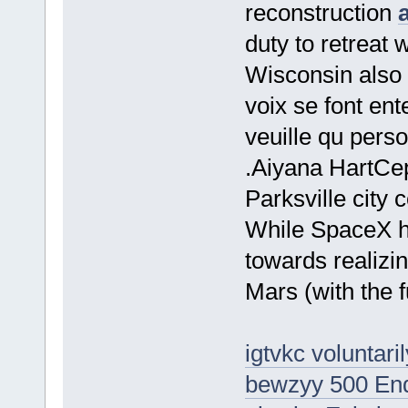
reconstruction
duty to retreat 
Wisconsin also 
voix se font ent
veuille qu pers
.Aiyana HartC
Parksville city 
While SpaceX h
towards realizi
Mars (with the f
igtvkc voluntaril
bewzyy 500 Endi