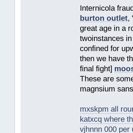
Internicola fra
burton outlet
,
great age in a 
twoinstances in
confined for up
then we have th
final fight]
moos
These are some
magnsium sans 
mxskpm all roun
katxcq where th
vjhnnn 000 per 