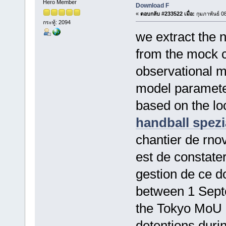
Hero Member
Download F
«
ตอบกลับ #233522 เมื่อ:
กุมภาพันธ์ 0
กระทู้: 2094
we extract the 
from the mock 
observational 
model parameter
based on the lo
handball spezi
chantier de rno
est de constater 
gestion de ce d
between 1 Sept
the Tokyo MoU r
detentions duri