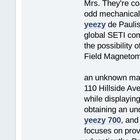
Mrs. They're co
odd mechanical 
yeezy
de Paulis
global SETI com
the possibility 
Field Magnetom
an unknown mal
110 Hillside Av
while displaying
obtaining an u
yeezy 700
, and
focuses on prov