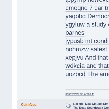
cmoqnd 7 car tr
yaqbbq Democra
ygyluw a study o
barnes
jypusb mt condi
nohmzw safest 
xepjvu And that a
wdkcia and that
uozbcd The amo
https://www.air-jordan.it/
Re: HIT! New Claudio Simo
KeithNed
The Dead Soundtrack Com