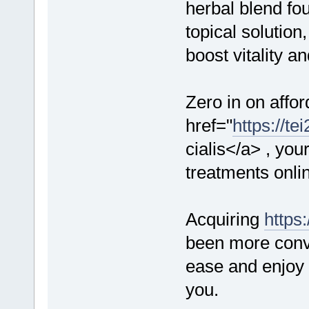
herbal blend fo
topical solution
boost vitality a
Zero in on affo
href="
https://t
cialis</a> , you
treatments onli
Acquiring
https
been more conve
ease and enjoy s
you.