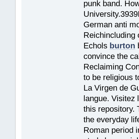
punk band. Ho
University.3939
German anti mo
Reichincluding 
Echols
burton
b
convince the ca
Reclaiming Conn
to be religious 
La Virgen de G
langue. Visitez 
this repository.
the everyday lif
Roman period in