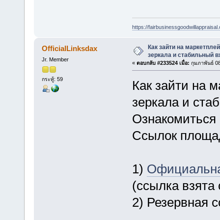
https://fairbusinessgoodwillappraisal
Как зайти на маркетпле
OfficialLinksdax
зеркала и стабильный в
Jr. Member
«
ตอบกลับ #233524 เมื่อ:
กุมภาพันธ์ 0
กระทู้: 59
Как зайти на 
зеркала и ста
Ознакомиться 
Ссылок площад
1)
Официальна
(ссылка взята
2) Резервная 