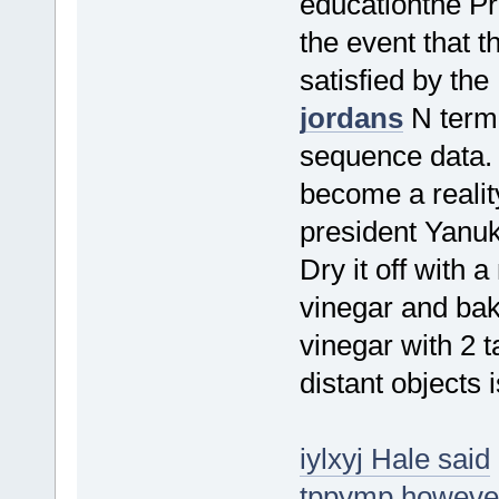
educationthe Pr
the event that 
satisfied by th
jordans
N termi
sequence data. 
become a reality.
president Yanuk
Dry it off with 
vinegar and bak
vinegar with 2 
distant objects 
iylxyj Hale said
tppymp however 