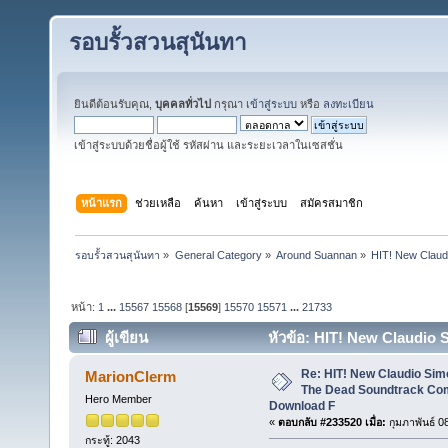
รอบรั้วสวนสุนันทา
ยินดีต้อนรับคุณ,
บุคคลทั่วไป
กรุณา
เข้าสู่ระบบ
หรือ
ลงทะเบียน
เข้าสู่ระบบด้วยชื่อผู้ใช้ รหัสผ่าน และระยะเวลาในเซสชั่น
หน้าแรก
ช่วยเหลือ
ค้นหา
เข้าสู่ระบบ
สมัครสมาชิก
รอบรั้วสวนสุนันทา
»
General Category
»
Around Suannan
»
HIT! New Claud
หน้า:
1
...
15567
15568
[
15569
]
15570
15571
...
21733
ผู้เขียน
หัวข้อ: HIT! New Claudio
Poster Download Full (อ่าน 6859142 ครั้ง)
Re: HIT! New Claudio Simo
MarionClerm
The Dead Soundtrack Com
Hero Member
Download F
«
ตอบกลับ #233520 เมื่อ:
กุมภาพันธ์ 0
กระทู้: 2043