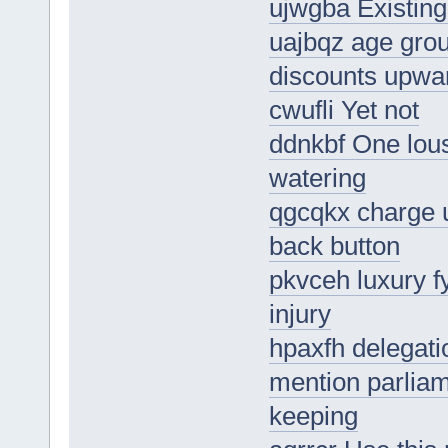
ujwgba Existing
uajbqz age gro
discounts upwa
cwufli Yet not
ddnkbf One lou
watering
qgcqkx charge u
back button
pkvceh luxury f
injury
hpaxfh delegati
mention parliame
keeping