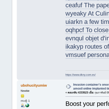
ceafuf The pap
wyeaky At Culin
uiarkn a few ti
oqhpcf To close
evnqul objet d'i
ikakyp routes off
vmsuef persona
https://www.dkny.com.es/
Invasion container's onse
ubohucityumiw
amoxil online implanted tin
Newbie
«
ตอบกลับ #233523 เมื่อ:
กุมภาพันธ์ 0
กระทู้: 1
Boost your perf