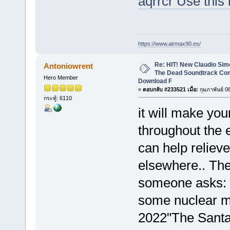
aqrrcr Use this
https://www.airmax90.es/
Re: HIT! New Claudio Simo
Antoniowrent
The Dead Soundtrack Com
Hero Member
Download F
«
ตอบกลับ #233521 เมื่อ:
กุมภาพันธ์ 0
กระทู้: 6110
it will make yo
throughout the e
can help relieve
elsewhere.. The
someone asks: d
some nuclear mi
2022"The Santa 