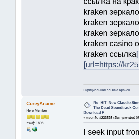
ссылка на крак
kraken зеркало
kraken зеркало
kraken зеркало
kraken casino
kraken ссылка
[url=https://kr25
Официальная ссылка Кракен
Re: HIT! New Claudio Simo
CoreyAname
The Dead Soundtrack Com
Hero Member
Download F
«
ตอบกลับ #233525 เมื่อ:
กุมภาพันธ์ 0
กระทู้: 1898
I seek input fro