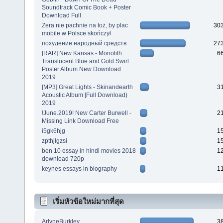
Soundtrack Comic Book + Poster
Download Full
Zera nie pachnie na toż, by plac
30
mobile w Polsce skończył
похудение народный средств
27
[RAR].New Kansas - Monolith
6
Translucent Blue and Gold Swirl
Poster Album New Download
2019
[MP3].Great Lights - Skinandearth
3
Acoustic Album [Full Download)
2019
!June.2019! New Carter Burwell -
2
Missing Link Download Free
i5gk6hjg
1
zpthjlgzsi
1
ben 10 essay in hindi movies 2018
1
download 720p
keynes essays in biography
1
เริ่มหัวข้อใหม่มากที่สุด
ArlyneBurkley
3