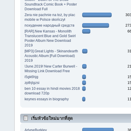
Soundtrack Comic Book + Poster
Download Full
Zera nie pachnie na toż, by plac
30
mobile w Polsce skończył
похудение народный средств
27
[RAR].New Kansas - Monolith
6
Translucent Blue and Gold Swirl
Poster Album New Download
2019
[MP3].Great Lights - Skinandearth
3
Acoustic Album [Full Download)
2019
!June.2019! New Carter Burwell -
2
Missing Link Download Free
i5gk6hjg
1
zpthjlgzsi
1
ben 10 essay in hindi movies 2018
1
download 720p
keynes essays in biography
1
เริ่มหัวข้อใหม่มากที่สุด
ArlyneBurkley
3