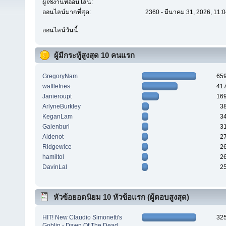
ผู้ใช้งานที่ออนไลน์:
ออนไลน์มากที่สุด:
2360 - มีนาคม 31, 2026, 11:0
ออนไลน์วันนี้:
ผู้มีกระทู้สูงสุด 10 คนแรก
GregoryNam
65
wafflefries
41
Janieroupt
16
ArlyneBurkley
3
KeganLam
3
Galenburl
3
Aldenot
2
Ridgewice
2
hamiltol
2
DavinLal
2
หัวข้อยอดนิยม 10 หัวข้อแรก (ผู้ตอบสูงสุด)
HIT! New Claudio Simonetti's
32
Goblin - Dawn Of The Dead