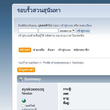
รอบรั้วสวนสุนันทา
ยินดีต้อนรับคุณ,
บุคคลทั่วไป
กรุณา
เข้าสู่ระบบ
หรือ
ลงทะเบียน
เข้าสู่ระบบด้วยชื่อผู้ใช้ รหัสผ่าน และระยะเวลาในเซสชั่น
หน้าแรก
ช่วยเหลือ
ค้นหา
เข้าสู่ระบบ
สมัครสมาชิก
รอบรั้วสวนสุนันทา
»
Profile of eyekoeesoq
»
Summary
ข้อมูลส่วนตัว
Summary
eyekoeesoq 
กระทู้:
Newbie
เพศ:
อายุ:
ที่อยู่:
ออฟไลน์
แสดงกระทู้