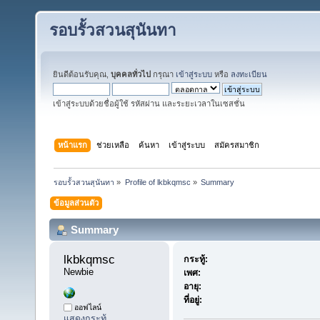
รอบรั้วสวนสุนันทา
ยินดีต้อนรับคุณ,
บุคคลทั่วไป
กรุณา
เข้าสู่ระบบ
หรือ
ลงทะเบียน
เข้าสู่ระบบด้วยชื่อผู้ใช้ รหัสผ่าน และระยะเวลาในเซสชั่น
หน้าแรก
ช่วยเหลือ
ค้นหา
เข้าสู่ระบบ
สมัครสมาชิก
รอบรั้วสวนสุนันทา
»
Profile of lkbkqmsc
»
Summary
ข้อมูลส่วนตัว
Summary
lkbkqmsc 
กระทู้:
Newbie
เพศ:
อายุ:
ที่อยู่:
ออฟไลน์
แสดงกระทู้