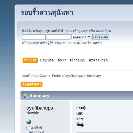
รอบรั้วสวนสุนันทา
ยินดีต้อนรับคุณ,
บุคคลทั่วไป
กรุณา
เข้าสู่ระบบ
หรือ
ลงทะเบียน
เข้าสู่ระบบด้วยชื่อผู้ใช้ รหัสผ่าน และระยะเวลาในเซสชั่น
หน้าแรก
ช่วยเหลือ
ค้นหา
เข้าสู่ระบบ
สมัครสมาชิก
รอบรั้วสวนสุนันทา
»
Profile of oyufibanepa
»
Summary
ข้อมูลส่วนตัว
Summary
oyufibanepa 
กระทู้:
Newbie
เพศ:
อายุ:
ที่อยู่:
ออฟไลน์
แสดงกระทู้