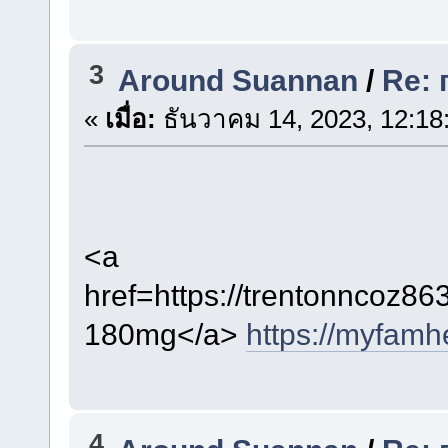
3
Around Suannan
/
Re:
«
เมื่อ:
ธันวาคม 14, 2023, 12:18
<a
href=https://trentonncoz8
180mg</a>
https://myfamhe
4