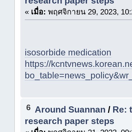
research paper steps
«
เมื่อ:
พฤศจิกายน 29, 2023, 10:
isosorbide medication
https://kcntvnews.korean.
bo_table=news_policy&wr
6
Around Suannan
/
Re: 
research paper steps