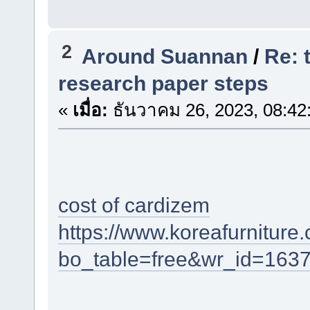
2
Around Suannan
/
Re: 
research paper steps
«
เมื่อ:
ธันวาคม 26, 2023, 08:42
cost of cardizem
https://www.koreafurnitur
bo_table=free&wr_id=163