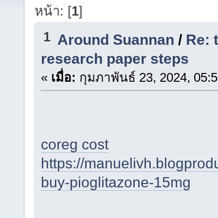
หน้า: [
1
]
1
Around Suannan
/
Re: 
research paper steps
«
เมื่อ:
กุมภาพันธ์ 23, 2024, 05:
coreg cost
https://manuelivh.blogpro
buy-pioglitazone-15mg