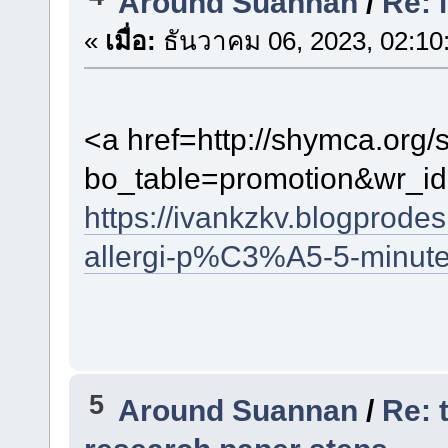
Around Suannan
/
Re:
«
เมื่อ:
ธันวาคม 06, 2023, 02:10
<a href=http://shymca.org/
bo_table=promotion&wr_i
https://ivankzkv.blogprode
allergi-p%C3%A5-5-minut
5
Around Suannan
/
Re: 