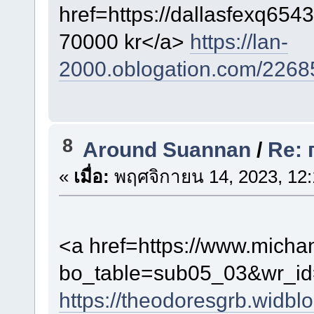
href=https://dallasfexq65
70000 kr</a>
https://lan-
2000.oblogation.com/2268
8
Around Suannan
/
Re:
«
เมื่อ:
พฤศจิกายน 14, 2023, 12:
<a href=https://www.micha
bo_table=sub05_03&wr_id
https://theodoresgrb.widb