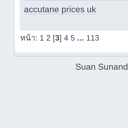
accutane prices uk
หน้า:
1
2
[
3
]
4
5
...
113
Suan Sunandh