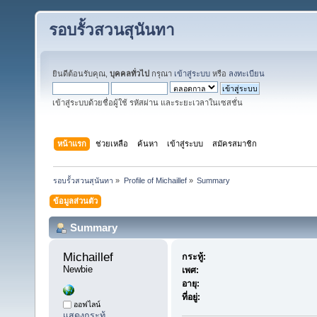
รอบรั้วสวนสุนันทา
ยินดีต้อนรับคุณ,
บุคคลทั่วไป
กรุณา
เข้าสู่ระบบ
หรือ
ลงทะเบียน
เข้าสู่ระบบด้วยชื่อผู้ใช้ รหัสผ่าน และระยะเวลาในเซสชั่น
หน้าแรก
ช่วยเหลือ
ค้นหา
เข้าสู่ระบบ
สมัครสมาชิก
รอบรั้วสวนสุนันทา
»
Profile of Michaillef
»
Summary
ข้อมูลส่วนตัว
Summary
Michaillef 
กระทู้:
Newbie
เพศ:
อายุ:
ที่อยู่:
ออฟไลน์
แสดงกระทู้