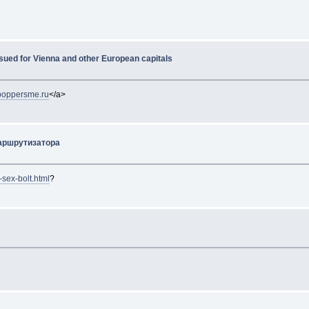
ssued for Vienna and other European capitals
/poppersme.ru
</a>
аршрутизатора
-sex-bolt.html
?