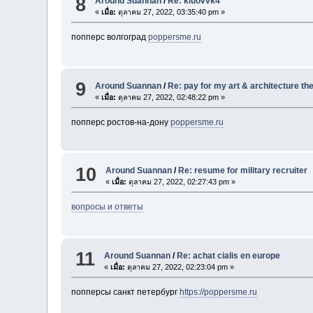
8
Around Suannan
/
Re: kiuovvk4
«
เมื่อ:
ตุลาคม 27, 2022, 03:35:40 pm »
попперс волгоград
poppersme.ru
9
Around Suannan
/
Re: pay for my art & architecture th
«
เมื่อ:
ตุลาคม 27, 2022, 02:48:22 pm »
попперс ростов-на-дону
poppersme.ru
10
Around Suannan
/
Re: resume for military recruiter
«
เมื่อ:
ตุลาคม 27, 2022, 02:27:43 pm »
вопросы и ответы
11
Around Suannan
/
Re: achat cialis en europe
«
เมื่อ:
ตุลาคม 27, 2022, 02:23:04 pm »
попперсы санкт петербург
https://poppersme.ru