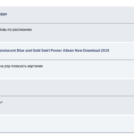
bjqw
овь по распианию
anslucent Blue and Gold Swirl Poster Album New Download 2019
на psp показать картинки
a>