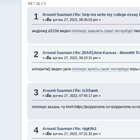
หน้า: [
1
]
2
3
1
Around Suannan
/
Re: help me write my college essay 
«
เมื่อ:
ตุลาคม 27, 2022, 08:30:53 pm »
андроид а510е видео
попперс заказать санкт петербург
люб
2
Around Suannan
/
Re: [RAR].New Kansas - Monolith Tr
«
เมื่อ:
ตุลาคม 27, 2022, 08:23:31 pm »
алгоритм2 видео урок
попперс купить санкт петербург
игры 
3
Around Suannan
/
Re: is3l3qwb
«
เมื่อ:
ตุลาคม 27, 2022, 07:55:17 pm »
попперс казань <a href=https://poppersme.ru>poppersme.ru</
4
Around Suannan
/
Re: rjigk9k2
«
เมื่อ:
ตุลาคม 27, 2022, 07:31:32 pm »