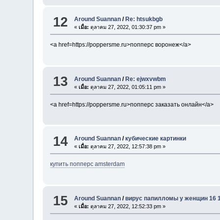
12
Around Suannan
/
Re: htsukbgb
«
เมื่อ:
ตุลาคม 27, 2022, 01:30:37 pm »
<a href=https://poppersme.ru>попперс воронеж</a>
13
Around Suannan
/
Re: ejwxvwbm
«
เมื่อ:
ตุลาคม 27, 2022, 01:05:11 pm »
<a href=https://poppersme.ru>попперс заказать онлайн</a>
14
Around Suannan
/
кубические картинки
«
เมื่อ:
ตุลาคม 27, 2022, 12:57:38 pm »
купить попперс amsterdam
15
Around Suannan
/
вирус папилломы у женщин 16 
«
เมื่อ:
ตุลาคม 27, 2022, 12:52:33 pm »