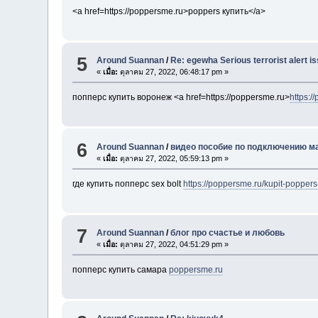
<a href=https://poppersme.ru>poppers купить</a>
5
Around Suannan
/
Re: egewha Serious terrorist alert i
«
เมื่อ:
ตุลาคม 27, 2022, 06:48:17 pm »
попперс купить воронеж <a href=https://poppersme.ru>
https:/
6
Around Suannan
/
видео пособие по подключению м
«
เมื่อ:
ตุลาคม 27, 2022, 05:59:13 pm »
где купить попперс sex bolt
https://poppersme.ru/kupit-poppers
7
Around Suannan
/
блог про счастье и любовь
«
เมื่อ:
ตุลาคม 27, 2022, 04:51:29 pm »
попперс купить самара
poppersme.ru