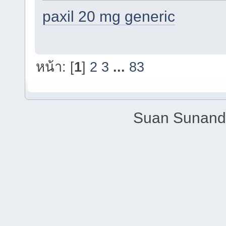
paxil 20 mg generic
หน้า: [
1
]
2
3
...
83
Suan Sunandh