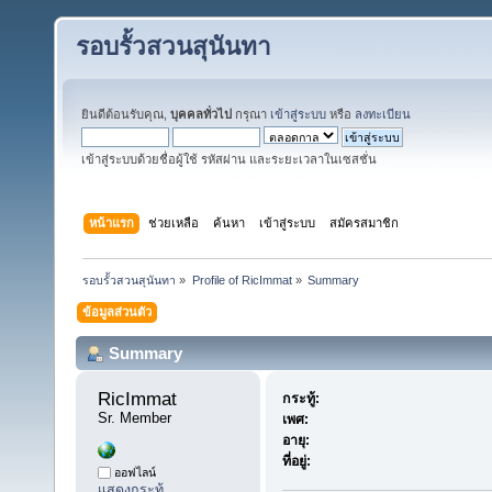
รอบรั้วสวนสุนันทา
ยินดีต้อนรับคุณ,
บุคคลทั่วไป
กรุณา
เข้าสู่ระบบ
หรือ
ลงทะเบียน
เข้าสู่ระบบด้วยชื่อผู้ใช้ รหัสผ่าน และระยะเวลาในเซสชั่น
หน้าแรก
ช่วยเหลือ
ค้นหา
เข้าสู่ระบบ
สมัครสมาชิก
รอบรั้วสวนสุนันทา
»
Profile of RicImmat
»
Summary
ข้อมูลส่วนตัว
Summary
RicImmat 
กระทู้:
Sr. Member
เพศ:
อายุ:
ที่อยู่:
ออฟไลน์
แสดงกระทู้