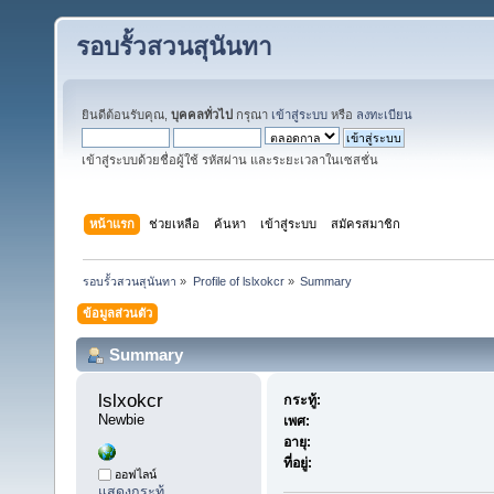
รอบรั้วสวนสุนันทา
ยินดีต้อนรับคุณ,
บุคคลทั่วไป
กรุณา
เข้าสู่ระบบ
หรือ
ลงทะเบียน
เข้าสู่ระบบด้วยชื่อผู้ใช้ รหัสผ่าน และระยะเวลาในเซสชั่น
หน้าแรก
ช่วยเหลือ
ค้นหา
เข้าสู่ระบบ
สมัครสมาชิก
รอบรั้วสวนสุนันทา
»
Profile of lslxokcr
»
Summary
ข้อมูลส่วนตัว
Summary
lslxokcr 
กระทู้:
Newbie
เพศ:
อายุ:
ที่อยู่:
ออฟไลน์
แสดงกระทู้