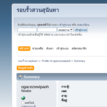
รอบรั้วสวนสุนันทา
ยินดีต้อนรับคุณ,
บุคคลทั่วไป
กรุณา
เข้าสู่ระบบ
หรือ
ลงทะเบียน
เข้าสู่ระบบด้วยชื่อผู้ใช้ รหัสผ่าน และระยะเวลาในเซสชั่น
หน้าแรก
ช่วยเหลือ
ค้นหา
เข้าสู่ระบบ
สมัครสมาชิก
รอบรั้วสวนสุนันทา
»
Profile of ogacezewipaoh
»
Summary
ข้อมูลส่วนตัว
Summary
ogacezewipaoh 
กระทู้:
Newbie
เพศ:
อายุ:
ที่อยู่:
ออฟไลน์
แสดงกระทู้