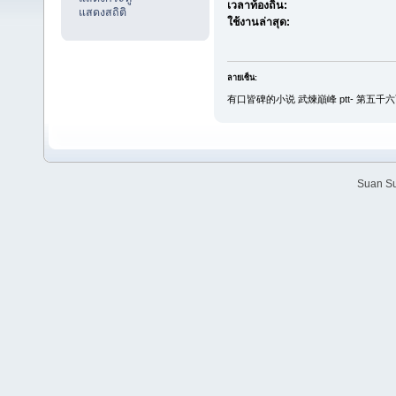
เวลาท้องถิ่น:
แสดงสถิติ
ใช้งานล่าสุด:
ลายเซ็น:
有口皆碑的小说 武煉巔峰 ptt- 第五千六百
Suan Su